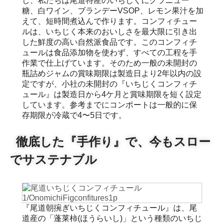
し、私たちは尾道特産のいちじくにグラニュー
糖、白ワイン、ブランデーVSOP、レモン果汁を加
えて、短時間煮込んで作ります。コンフィチュー
ルは、いちじく本来のおいしさを最大限に引き出
した鮮度の高い自然派食品です。このコンフィチ
ュールは食品添加物を使わず、すべての工程を手
作業で仕上げています。そのため一般の未開封の
瓶詰めジャムの賞味期限は製造日より2年以内の設
定ですが、小社の未開封の『いちじくコンフィチ
ュール』は製造日から4ケ月と賞味期限を短く設定
しています。参考までにコンポートは一般的に保
存期限が冷蔵で4〜5日です。
徹底した『手作り』で、今もスロー
でサステナブル
『尾道朝捥ぎいちじくコンフィチュール』は、尾
道産の「蓬莱柿(ほうらいし)」という種類のいちじ