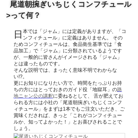
尾道朝捥ぎいちじくコンフチュール
>って何？
日本では「ジャム」には定義がありますが、「コ
ンフィチュール」に定義はありません。 その
ためコンフィチュールは、食品衛生基準では「食
品加工」で「ジャム」に分類されているようです
が、一般的に皆さんがイメージされる「ジャム」
とは違ったものです。
そんな説明では、まったく意味不明でわからな
い!?。
更にお知りになりたい方で、時間をたっぷりお持
ちの方にはとっておきのガイド役「地獄耳」の
路
地ニャン公の講釈
に委ねるとして、 舌が肥えてお
られる方には小社の「尾道朝捥ぎいちじくコンフ
ィチュール」をまずは1本でもご注文いただき、ご
賞味くだされば、きっと「これがコンフィチュー
ルか、知ってよかった！」とお喜びされることで
しょう。