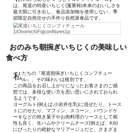
は、尾道の特産いちじく(蓬莱柿)本来のおいしさを
最大限に引き出し、食品添加物を使用しない、季
節限定自然任せの手作り自然派食品です。
おのみち朝捥ぎいちじくの美味しい
食べ方
私たちの『尾道朝捥ぎいちじくコンフチュー
ル』、その味わいは格別です。
この商品をお召し上がりになったお客さまのご感
想では、多様な使い方を思い思いにされておられ
るようです。
ヨーグルト(例えば,小岩井生乳)に混ぜたり、トース
トにのせたり、マフィン、スコーン、パウンドケ
ーキなどの焼き菓子やお肉料理のソースとして相
性も良く、生ハムやクリームチーズ(例えば、Kili)
にぴったりの絶妙なマリアージュだと、さまざま