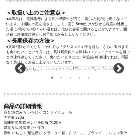
＜取扱い上のご注意点＞
●本製品は、煮沸消毒により瓶の機密性が高く、蓋(ふた)が開け難くなって
います。未開封の瓶を逆さまにして、蓋(1.5cm)だけが浸かる程度の沸騰し
た湯に2秒から3秒くらい浸せば、比較的容易に開けることができます。開
封後は冷蔵庫に保管しお早めにお召し上がりください。
＜長期保存の方法＞
●賞味期限が近くなり、それでも「クリスマスや年を越し、さらに春過ぎで
も食べたい」という方には、賞味期限内の未開封のコンフィチュールを瓶ご
と冷凍保存してください。食べたいときには、常温(自然)解凍すれば、問題
なく美味しくお召し上がりいただけます。
商品の詳細情報
品名:おのみち いちじく コンフィチュール
内容量:220g
賞味期間:製造日より冷暗所で120日
保存方法:冷蔵庫での保存
原料:いちじく(尾道産)、グラニュー糖、白ワイン、ブランデ－、レモン果汁