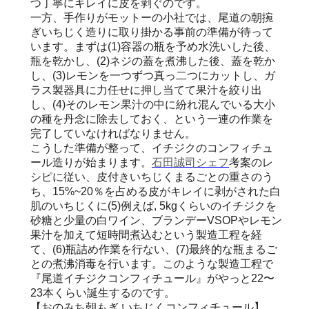
つ丁寧にキレイに皮を剥ぐのです。
一方、手作りがモットーの小社では、尾道の朝捥
ぎいちじく造りに取り掛かる事前の準備が待って
います。まずは(1)容器の瓶を予め水洗いした後、
瓶を乾かし、(2)ネジの蓋を煮沸した後、蓋を乾か
し、(3)レモンを一つずつ真っ二つにカットし、ガ
ラス製器具に力任せに押し当てて果汁を絞り出
し、(4)そのレモン果汁の中に紛れ混んでいる大小
の種を丹念に除去しておく、という一連の作業を
完了していなければなりません。
こうした準備が整って、イチジクのコンフィチュ
ール造りが始まります。
石田誠司シェフ
考案のレ
シピに従い、皮付きいちじくまるごとの重さのう
ち、15%~20％を占める皮がキレイに剥がされた白
肌のいちじくに(5)例えば, 5kgくらいのイチジクを
砂糖と少量の白ワイン、ブランデーVSOPやレモン
果汁を加えて短時間煮込むという製造工程を経
て、(6)瓶詰め作業を行ない、(7)最終的な瓶まるご
との煮沸消毒を行います。このような製造工程で
『尾道イチジクコンフィチュール』がやっと22〜
23本くらい誕生するのです。
【おのみち朝もぎ いちじくコンフィチュール】