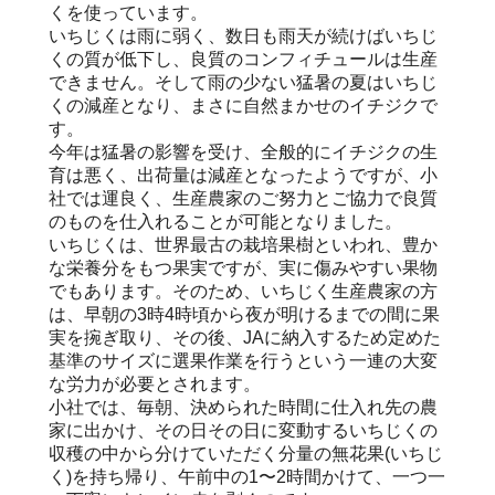
くを使っています。
いちじくは雨に弱く、数日も雨天が続けばいちじ
くの質が低下し、良質のコンフィチュールは生産
できません。そして雨の少ない猛暑の夏はいちじ
くの減産となり、まさに自然まかせのイチジクで
す。
今年は猛暑の影響を受け、全般的にイチジクの生
育は悪く、出荷量は減産となったようですが、小
社では運良く、生産農家のご努力とご協力で良質
のものを仕入れることが可能となりました。
いちじくは、世界最古の栽培果樹といわれ、豊か
な栄養分をもつ果実ですが、実に傷みやすい果物
でもあります。そのため、いちじく生産農家の方
は、早朝の3時4時頃から夜が明けるまでの間に果
実を捥ぎ取り、その後、JAに納入するため定めた
基準のサイズに選果作業を行うという一連の大変
な労力が必要とされます。
小社では、毎朝、決められた時間に仕入れ先の農
家に出かけ、その日その日に変動するいちじくの
収穫の中から分けていただく分量の無花果(いちじ
く)を持ち帰り、午前中の1〜2時間かけて、一つ一