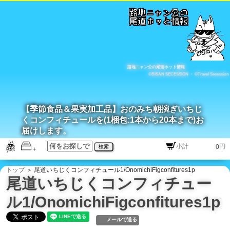
路地ニャン公の尾道ホット情報
©BISAN SECESSION
・
©Travel Secession
【季節食品＆果実加工品】おのみち朝捥ぎいちじ
くコンフィチュールを(1梱包:1本から20本まで)お
届けします。
円
検索
トップ
＞ 尾道いちじくコンフィチュール1/OnomichiFigconfitures1p
尾道いちじくコンフィチュー
ル1/OnomichiFigconfitures1p
メールで送る