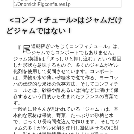
<コンフィチュール>はジャムだけ
どジャムではない！
『尾道朝捥ぎいちじくコンフィチュール』は、
ジャムでもコンポートでもありません。
ジャム(英語)は「ぎっしりと押し込む」という凝固
した形状を意味するもので、多くのジャムがゲル
化剤を使用して凝固させています。コンポート
は、果物を水や薄い砂糖水で煮て作る、ヨーロッ
パの伝統的な果物の保存方法。そしてコンフィチ
ュールとは、砂糖や酢あるいは油などに漬けて保
存するという目的から生まれたフランスの言葉で
す。
一般的に皆さんが思われている「ジャム」は、基
本的な素材は果物、野菜、たっぷりの砂糖と水
で、じっくり長時間煮込んで作ります。 そしてジ
ャムの多くがゲル化剤を使用し凝固させるのに対