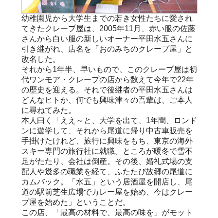
幼稚園児から大学生までの若き女性たちに愛され
てきたクレープ屋は、2005年11月、赤い服の佐藤
さんから白い服の新しいオーナー平田水五さんに
引き継がれ、店名を「おのみちのクレープ屋」と
改名した。
それから1年半、早いもので、このクレープ屋は初
代ワンモア・クレープの店から数えて今年で22年
の歴史を迎える。それで後継者の平田水五さんは
どんなヒトか、何でも興味津々の吾輩は、ご本人
に尋ねてみた。
本人曰く「ええ～と、大学を出て、1年間、ロンド
ンに遊学して、それから尾道に帰り中古車販売を
手掛けたけれど、旅行に興味をもち、東京の海外
スキー専門の旅行社に就職。ところが暖冬で雪不
足がたたり、会社は倒産。その後、婚礼式場の支
配人や幾多の職業を経て、ふたたび故郷の尾道に
カムバック。「水五」という居酒屋を開店し、尾
道の駅前芝生広場でカレー屋を始め、今はクレー
プ屋を始めた」ということだ。
この店、「最高の材料で、最高の味を」がモット