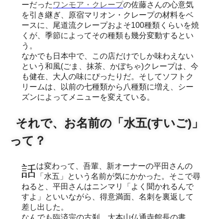
ーだった
ワンモア・クレープ
の佐藤さんの心意気
を引き継ぎ、原宿マリオン・クレープの材料をベ
ースに、尾道流クレープおよそ100種類くらいを焼
くが、季節によってその種類も幾分変動するとい
う。
なかでも日本中で、この店だけでしか味わえない
という和風(ごま、抹茶、かぼちゃ)クレープは、今
も健在、大人の味にぴったりだ。そしてソフトク
リームは、以前の七種類から八種類に増え、シー
ズンによってメニューを変えている。
それで、お名前の「水五(すいご)」
って？
話は変わって、吾輩、新オーナーの平田さんの
「水五」という名前が気にかかった。そこで尋
ねると、平田さんはニンマリ「よく聞かれるんで
すよ」といいながら、得意満面、名刺を裏返して
差し出した。
なんでも臨済宗の古刹、大本山仏通寺館長の書