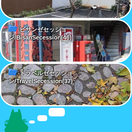
ビサンゼセッショ
ン/BisanSecession
(46)
トラベルゼセッショ
ン/TravelSecession
(37)