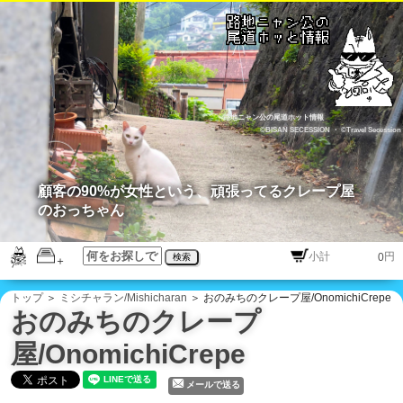
路地ニャン公の尾道ホット情報
©BISAN SECESSION
・
©Travel Secession
顧客の90%が女性という、頑張ってるクレープ屋
のおっちゃん
円
検索
トップ
＞
ミシチャラン/Mishicharan
＞ おのみちのクレープ屋/OnomichiCrepe
おのみちのクレープ
屋/OnomichiCrepe
メールで送る