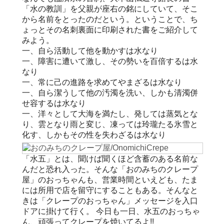
「水の教訓」を父親が座右の銘にしていて、そこ
から名前をとったのだという。ということで、ち
ょっとその名刺裏面に印刷された書をご紹介して
みよう。
一、自ら活動して他を動かすは水なり
一、障害に遭いて激し、その勢いを百倍するは水
なり
一、常に己の進路を求めてやまざるは水なり
一、自ら潔うして他の汚濁を洗い、しかも清濁併
せ容するは水なり
一、洋々として大海を満たし、発しては蒸気とな
り、雲となり雨と変じ、凍っては玲瓏たる氷雪と
化す、しかもその性を失わざるは水なり
「水五」とは、聞けば聞くほど含蓄のある名前な
んだと恐れ入った。そんな「おのみちのクレープ
屋」のおっちゃんも、営業時間といえども、たま
には所用で店を留守にすることもある。そんなと
きは「クレープのおっちゃん」メッセージを入口
ドアに掛けて行く。 今日も一日、水五のおっちゃ
ん、頑張ってクレープを焼いてるよ!!