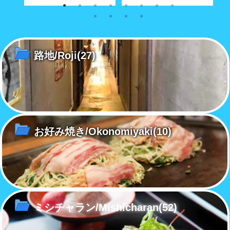
食べ飽
八坂神社に通じる築島(明神)小
内海製作所(大正9年創業)が今
【
路に根付いた小さな喫茶店
も昭和30年代の機械で製造す
ち
る堅牢無比の手作り尾道トタ
ル
ン・グッズ
路地/Roji
(27)
お好み焼き/Okonomiyaki
(10)
ミシチャラン/Mishicharan
(52)