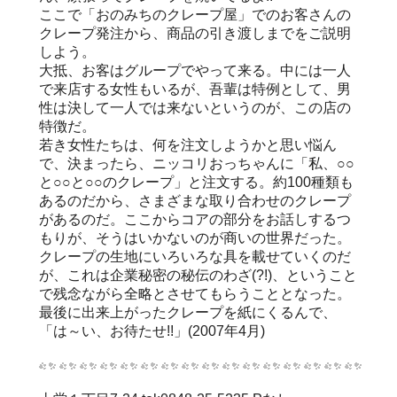
ここで「おのみちのクレープ屋」でのお客さんの
クレープ発注から、商品の引き渡しまでをご説明
しよう。
大抵、お客はグループでやって来る。中には一人
で来店する女性もいるが、吾輩は特例として、男
性は決して一人では来ないというのが、この店の
特徴だ。
若き女性たちは、何を注文しようかと思い悩ん
で、決まったら、ニッコリおっちゃんに「私、○○
と○○と○○のクレープ」と注文する。約100種類も
あるのだから、さまざまな取り合わせのクレープ
があるのだ。ここからコアの部分をお話しするつ
もりが、そうはいかないのが商いの世界だった。
クレープの生地にいろいろな具を載せていくのだ
が、これは企業秘密の秘伝のわざ(?!)、ということ
で残念ながら全略とさせてもらうこととなった。
最後に出来上がったクレープを紙にくるんで、
「は～い、お待たせ!!」(2007年4月)