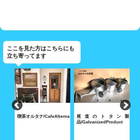
ここを見た方はこちらにも
立ち寄ってます
食
喫茶オルタナ/CafeAlterna
尾道のトタン製
iShokudo
品/GalvanizedProduct
B