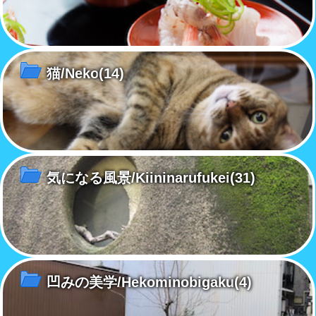
猫/Neko
(14)
気になる風景/Kiininarufukei
(31)
凹みの美学/Hekominobigaku
(4)