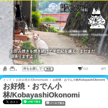
路地ニャン公の尾道ホット情報
©BISAN SECESSION
・
©Travel Secession
お好み焼きを焼き続けて半世紀を越え、まだまだ
頑張りますよ！
円
検索
トップ
＞
お好み焼き/Okonomiyaki
＞ お好焼・おでん小林/KobayashiOkonomi
お好焼・おでん小
林/KobayashiOkonomi
メールで送る