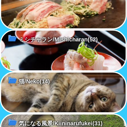
ミシチャラン/Mishicharan
(52)
猫/Neko
(14)
気になる風景/Kiininarufukei
(31)