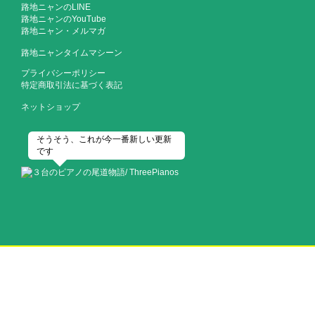
路地ニャンのLINE
路地ニャンのYouTube
路地ニャン・メルマガ
路地ニャンタイムマシーン
プライバシーポリシー
特定商取引法に基づく表記
ネットショップ
そうそう、これが今一番新しい更新
です
歴史都市・尾道にふさわしい3台のピアノは、2020 年の今年で平均101歳
を超えた！