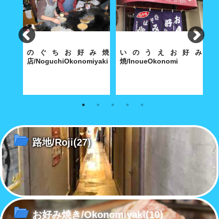
ん小
のぐちお好み焼
いのうえお好み
omi
店/NoguchiOkonomiyaki
焼/InoueOkonomi
会
半世紀
のぐちのお好み焼きは、漁師町
お好み焼きに標語を掛けると、
学
ます
に育まれただけに絶妙な
どんな味?
見
路地/Roji
(27)
お好み焼き/Okonomiyaki
(10)