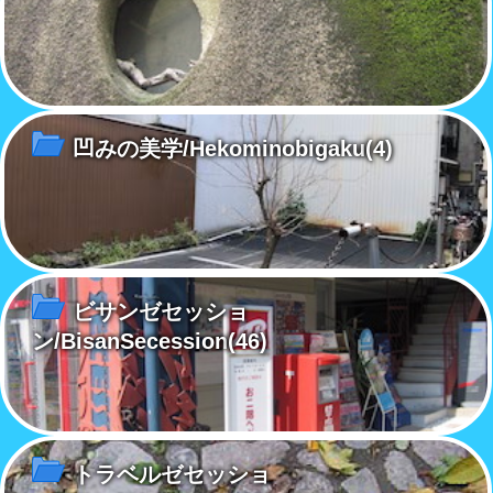
凹みの美学/Hekominobigaku
(4)
ビサンゼセッショ
ン/BisanSecession
(46)
トラベルゼセッショ