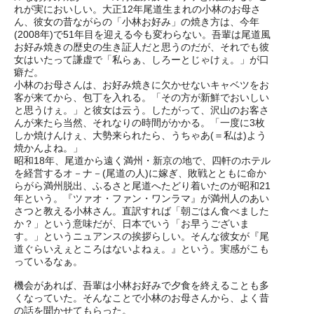
れが実においしい。大正12年尾道生まれの小林のお母さ
ん、彼女の昔ながらの「小林お好み」の焼き方は、今年
(2008年)で51年目を迎える今も変わらない。吾輩は尾道風
お好み焼きの歴史の生き証人だと思うのだが、それでも彼
女はいたって謙虚で「私らぁ、しろーとじゃけぇ。」が口
癖だ。
小林のお母さんは、お好み焼きに欠かせないキャベツをお
客が来てから、包丁を入れる。「その方が新鮮でおいしい
と思うけぇ。」と彼女は云う。したがって、沢山のお客さ
んが来たら当然、それなりの時間がかかる。「一度に3枚
しか焼けんけぇ、大勢来られたら、うちゃあ(＝私は)よう
焼かんよね。」
昭和18年、尾道から遠く満州・新京の地で、四軒のホテル
を経営するオ－ナ－(尾道の人)に嫁ぎ、敗戦とともに命か
らがら満州脱出、ふるさと尾道へたどり着いたのが昭和21
年という。『ツァオ・ファン・ワンラマ』が満州人のあい
さつと教える小林さん。直訳すれば「朝ごはん食べました
か？」という意味だが、日本でいう「お早うございま
す。」というニュアンスの挨拶らしい。そんな彼女が『尾
道ぐらいえぇところはないよねぇ。』という。実感がこも
っているなぁ。
機会があれば、吾輩は小林お好みで夕食を終えることも多
くなっていた。そんなことで小林のお母さんから、よく昔
の話を聞かせてもらった。