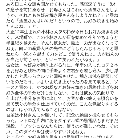
ある日こんな話も聞かせてもらった。感慨深そうに「8才
の息子を前に座らせ、お母さんはこれから酒屋さんをしよ
うか、それともお好み焼き屋さんをしようかね？」と尋ね
たら「酒屋さんはいやだ！というので、お好み焼きを始め
たんよね。」と。
大正12年生まれの小林さん(85才)が今日もお好み焼きを焼
く。米場町で、この小林さんが店を始めて今年でちょうど
半世紀を越えた。そんな彼女が、最近「力が出なくなって
ねぇ。向いの産婦人科の先生にどうしたんじゃろう？と尋
ねたら、80才を越えて力をどこで使うんねぇ。力が出んの
が当たり前じゃが、といって笑われたがねぇ。」
彼女は、お好みが焼き上がる前に、年季の入ったコテ２本
をお好みと鉄板の間に手際よく左右から差し込み、少し浮
かしたと思っらクルッと回転させた。焼き加減を調節して
いるのだろう。いよいよ焼き上がったのを見て取ると、ソ
ースと青のり、かつお粉などお好み焼きの最終仕上げをお
好み全体の半分だけしかしない。これは彼女の気配りで、
仕上げた半分をお客に出して、お客が食べ終える頃合いを
見て残りの半分を仕上げていくのだ。こんな気配りをする
のは、ほかの店でみることはない。
吾輩は小林さんにお願いして、記念の動画を撮らせてもら
った。レトロな店内にあるダイヤル式の黒電話もまだまだ
現役、「プッシュなんたらは、使うのが難しいわね。その
点、このダイヤルは使いやすいけえねぇ。
ところで、お好み焼き屋さんは尾道町にはいっぱいある