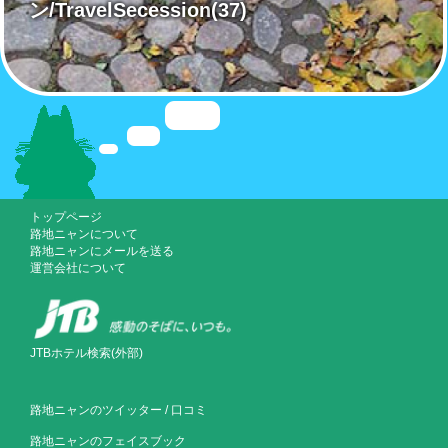
ン/TravelSecession
(37)
トップページ
路地ニャンについて
路地ニャンにメールを送る
運営会社について
JTBホテル検索(外部)
路地ニャンのツイッター
/
口コミ
路地ニャンのフェイスブック