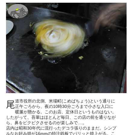
道市役所の北側、米場町(こめばちょう)という通りに
尾
正午ごろから、夜の10時30分ごろまで小さな入口に
暖簾が懸かる。このお店、定休日というものはない。
したがって、吾輩はほとんど毎日、この店の前を通りなが
ら、鼻をピクピクさせるのが楽しみで....。
店内は昭和30年代に流行ったデコラ張りのままだ。シンプ
ルなお好み焼が16mmの特注鉄板でパリッと焼上がる。こ