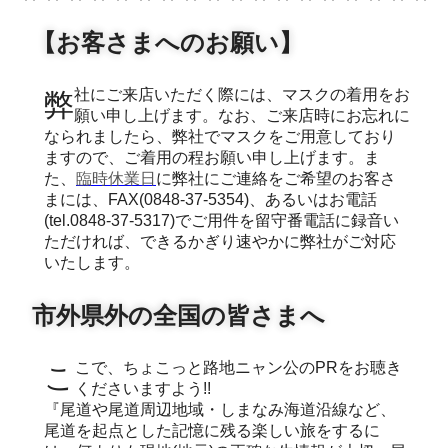
【お客さまへのお願い】
弊社にご来店いただく際には、マスクの着用をお
願い申し上げます。なお、ご来店時にお忘れに
なられましたら、弊社でマスクをご用意しており
ますので、ご着用の程お願い申し上げます。ま
た、
臨時休業日
に弊社にご連絡をご希望のお客さ
まには、FAX(0848-37-5354)、あるいはお電話
(tel.0848-37-5317)でご用件を留守番電話に録音い
ただければ、できるかぎり速やかに弊社がご対応
いたします。
市外県外の全国の皆さまへ
ここで、ちょこっと路地ニャン公のPRをお聴き
くださいますよう!!
『尾道や尾道周辺地域・しまなみ海道沿線など、
尾道を起点とした記憶に残る楽しい旅をするに