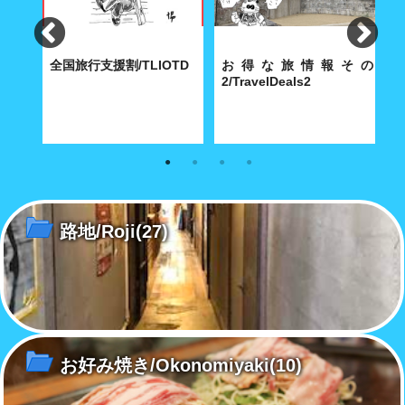
く表
全国旅行支援割/TLIOTD
お得な旅情報その
rcial
2/TravelDeals2
内
知っておきたい全国旅行支援割
知っておきたいお得な旅情報を
総
の最新情報を掲載いたします。
掲載いたします。
営
広
路地/Roji
(27)
お好み焼き/Okonomiyaki
(10)