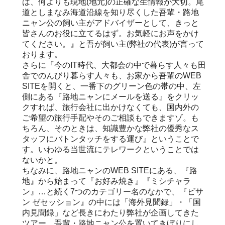
は、何よりも現地(地元)の正確な生情報が大切。尾
道としまなみ海道沿線を知り尽くした吾輩・路地
ニャン公の飼い主がアドバイザーとして、きっと
皆さんのお役に立てるはず。お気軽にお声をかけ
てください。』と吾が飼い主(弊社の代表)が言って
おります。
さらに『今のIT時代、大都会の中で暮らす人々も田
舎でのんびり暮らす人々も、お家から吾輩のWEB
SITEを開くと、一番下のグリーン色の帯の中、左
側にある『路地ニャンにメールを送る』をクリッ
クすれば、旅行会社に出かけなくても、国内外の
ご希望の旅行手配やそのご相談もできますゾ。も
ちろん、そのときは、知識豊かな弊社の優秀なス
タッフにバトンタッチをする運び』ということで
す。いわゆる当世流にテレワークということでは
ないかと。
ちなみに、路地ニャンのWEB SITEにある、『路
地』から始まって『お好み焼き』『ミシチャラ
ン』…と続く7つのカテゴリー名のなかで、『ビサ
ン ゼセッション』の中には「海外見聞録」・「国
内見聞録」など長きにわたり弊社が企画してきた
ツアー、吾輩・路地ニャン公を置いてきぼりにし