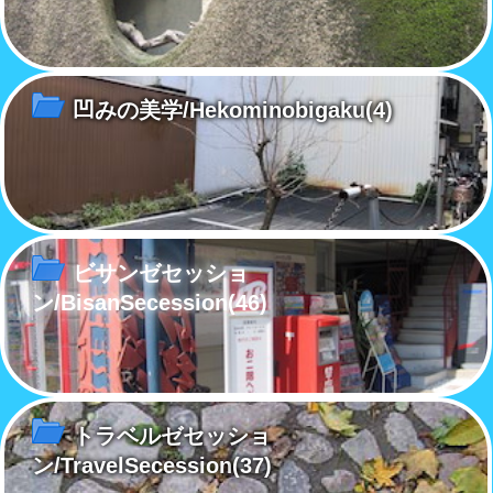
凹みの美学/Hekominobigaku
(4)
ビサンゼセッショ
ン/BisanSecession
(46)
トラベルゼセッショ
ン/TravelSecession
(37)