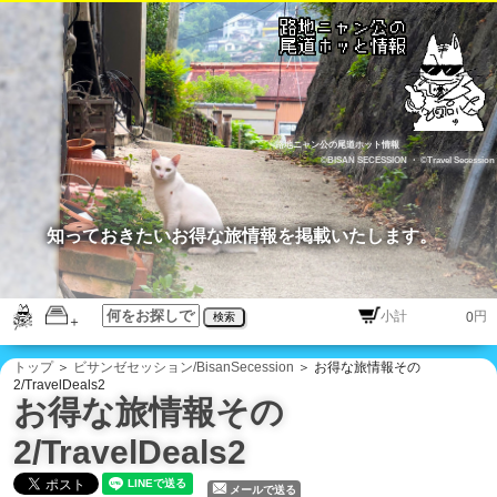
路地ニャン公の尾道ホット情報
©BISAN SECESSION
・
©Travel Secession
知っておきたいお得な旅情報を掲載いたします。
円
検索
トップ
＞
ビサンゼセッション/BisanSecession
＞ お得な旅情報その
2/TravelDeals2
お得な旅情報その
2/TravelDeals2
メールで送る