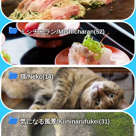
ミシチャラン/Mishicharan
(52)
猫/Neko
(14)
気になる風景/Kiininarufukei
(31)