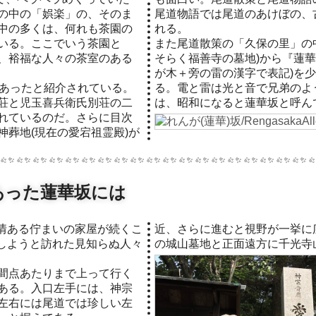
の中の「娯楽」の、そのま
尾道物語では尾道のあけぼの、
中の多くは、何れも茶園の
れる。
れている。ここでいう茶園と
また尾道散策の「久保の里」の
、裕福な人々の茶室のある
そらく福善寺の墓地)から『蓮華
が木＋旁の雷の漢字で表記)を少し
があったと紹介されている。
る。電と雷は光と音で兄弟のよ
荘と児玉喜兵衛氏別荘の二
は、昭和になると蓮華坂と呼ん
れているのだ。さらに目次
神葬地(現在の愛宕祖霊殿)が
あった蓮華坂には
近、さらに進むと視野が一挙に
しようと訪れた見知らぬ人々
の城山墓地と正面遠方に千光寺
間点あたりまで上って行く
ある。入口左手には、神宗
左右には尾道では珍しい左