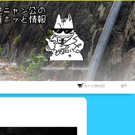
尾道ホット情報
©BISAN SECESSION
・
©Travel Secession
カート内小計
円