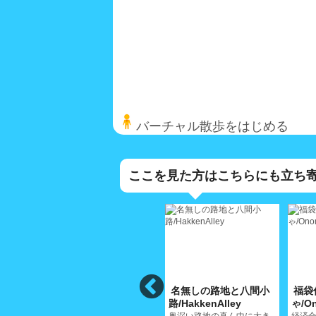
バーチャル散歩をはじめる
ここを見た方はこちらにも立ち
荒神堂小
名無しの路地と八間小
福袋
Alley
路/KojindoAlley
路/HakkenAlley
ゃ/On
の古い
人生の大部分を商う小さな
奥深い路地の真ん中に大き
経済