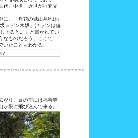
古代、中世、近世が垣間見
中に、「丹花の城山墓地(お
坂＝デン木坂』(＊デンは偏
下ると....」と書かれてい
うなものだろう。ここで
でいたこともわかる。
広がり、目の前には福善寺
山が眼に飛び込んで来る。