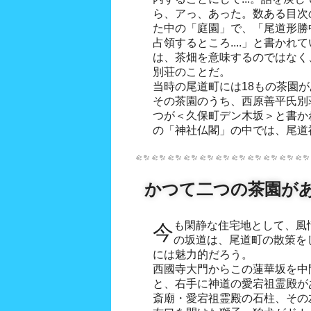
ら、アっ、あった。数ある目次
た中の「庭園」で、「尾道形勝
占領するところ....」と書か
は、茶畑を意味するのではなく
別荘のことだ。
当時の尾道町には18もの茶園
その茶園のうち、西原善平氏別
つが＜久保町デン木坂＞と書か
の「神社仏閣」の中では、尾道
かつて二つの茶園が
今も閑静な住宅地として、風情ある佇まいの家屋が続くこ
の坂道は、尾道町の散策を
には魅力的だろう。
西國寺大門からこの蓮華坂を中
と、右手に神道の愛宕祖霊殿が
斎廟・愛宕祖霊殿の石柱、その