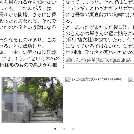
方も居られるかも知れない
なってしまった。それではなぜ
しても、「れんが坂」は、
「デンギ」とわざわざフリガナ
長江から防地、さらには番
れは吾輩の調査能力の範疇では
あったと思われる。それで
る。
いたのか？という話になる
と、思ったがまたまた後日談。
のとんかつ屋さんの壁に貼られ
ークなるものがあり、この
(発行/啓文社)を観ていたら、
べることに成功した。
になっているではないか。なぜ、
偏に「雷」の旁とほぼ同義
年の間に呼び名が変わったのか
には、(1)ライという木の名
の円柱形のもので高所から推