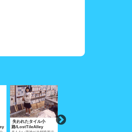
失われたタイル小
昭和通
橋本小
ey
路/LostTileAlley
り/ShowadoriAlley
路/Hashi
の
名もない路地が大林映画で
この路地は表入口と奥の角
この小路は