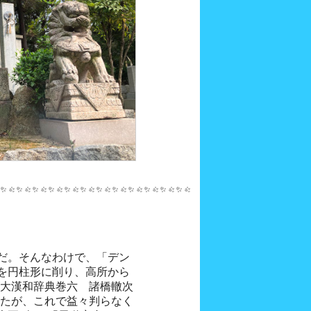
だ。そんなわけで、「デン
を円柱形に削り、高所から
(大漢和辞典巻六 諸橋轍次
ったが、これで益々判らなく