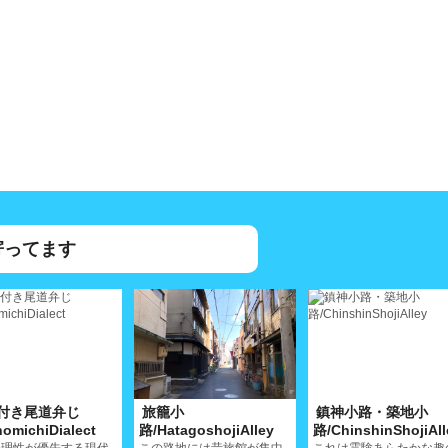
寄ってます
付き尾道弁じ
旅籠小
鎮神小路・築地小
omichiDialect
路/HatagoshojiAlley
路/ChinshinShojiAll
合理性が優先する現代
この路地には昔旅館が集中
これは霊験あらたかな趣