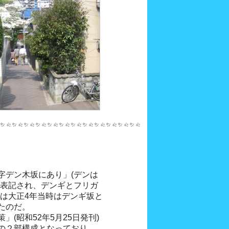
字デン木坂にあり」(デンは
で表記され、デンギとフリガ
坂は大正4年当時はデンギ坂と
たのだ。
(昭和52年5月25日発刊)
の２部構成となっており、