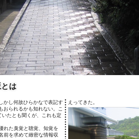
坂とは
えってきた。
もおられるかも知れない。こ
れていたとも聞くが、これも定
優れた臭覚と聴覚、知覚を
名前を求めて緻密な情報収