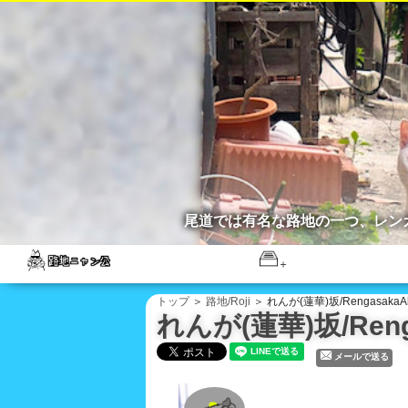
尾道では有名な路地の一つ、レン
トップ
＞
路地/Roji
＞ れんが(蓮華)坂/RengasakaAl
れんが(蓮華)坂/Renga
メールで送る