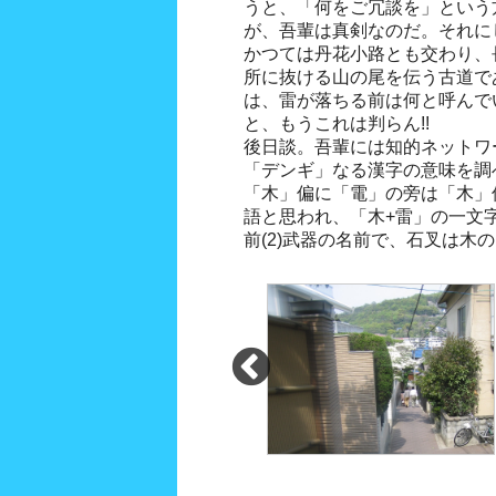
うと、「何をご冗談を」という
が、吾輩は真剣なのだ。それに
かつては丹花小路とも交わり、
所に抜ける山の尾を伝う古道で
は、雷が落ちる前は何と呼んで
と、もうこれは判らん!!
後日談。吾輩には知的ネットワ
「デンギ」なる漢字の意味を調
「木」偏に「電」の旁は「木」
語と思われ、「木+雷」の一文字
前(2)武器の名前で、石叉は木