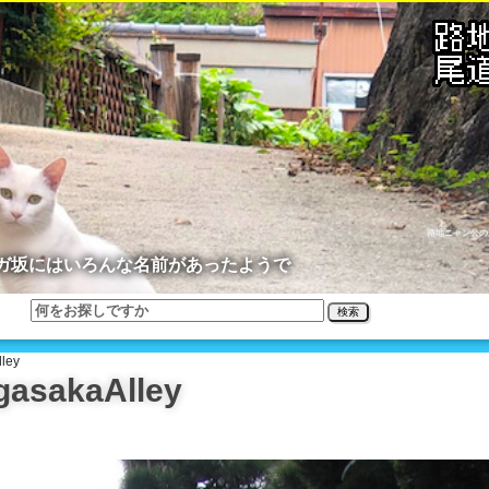
路地ニャン公の
ガ坂にはいろんな名前があったようで
検索
ley
sakaAlley