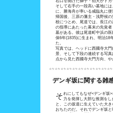
右口を開けた獅子・狛犬がドカ
そして右手の一段高い墓地には
に、勝海舟が率いる咸臨丸に便
帰国後、三原の藩主・浅野候の
校につとめ、尾道では、長江の
の指導にあたった幕末の先覚者・
墓がある。彼は尾道町中浜の医
保6年(1835)に生まれ、明治18
た。
写真では、ヘッドに西國寺大門
景、そして下段の連続する写真
点から見た西國寺大門方向、や
デンギ坂に関する雑
それにしてもなぜ<デンギ坂>なのか。吾輩は得意の想像
力を発揮し大胆な推測をし
と、この坂道に生えていた大き
おちたのだ。それでデンギ坂と