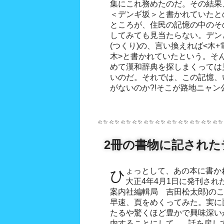
集にこれ務めたのだ。その結果
＜デンギ坂＞と書かれていたと
ところが、住民の記憶の中のそ
してみても見当たらない。デン
(つくり)の、言い換えれば<木
木>と書かれていたという。そ
めて漢和辞典を探しまくっては
いのだ。それでは、この記憶、
がないのか?!そこが路地ニャ
2冊の書物に記された
ひょっとして、あの本に書かれていないか!! あの本とは
大正4年4月1日に発刊され
案内社編輯局 吉田松太郎)の
早速、頁をめくってみた。実に
たるや驚くほど豊かで興味深い
内することにして...。話を戻