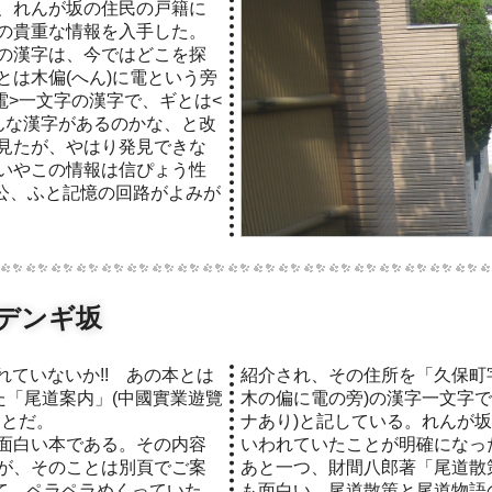
、れんが坂の住民の戸籍に
の貴重な情報を入手した。
の漢字は、今ではどこを探
とは木偏(へん)に電という旁
+電>一文字の漢字で、ギとは<
んな漢字があるのかな、と改
見たが、やはり発見できな
いやこの情報は信ぴょう性
ン公、ふと記憶の回路がよみが
デンギ坂
紹介され、その住所を「久保町
た「尾道案内」(中國實業遊覽
木の偏に電の旁)の漢字一文字
ことだ。
ナあり)と記している。れんが
面白い本である。その内容
いわれていたことが明確になっ
が、そのことは別頁でご案
あと一つ、財間八郎著「尾道散策」
して、ペラペラめくっていた
も面白い。尾道散策と尾道物語