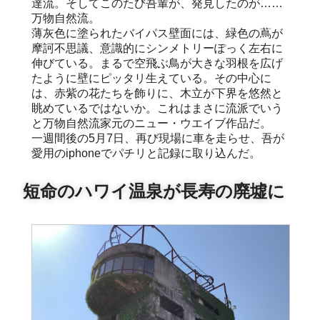
達流。そしてこのたび吾輩が、発見したのが……
万物自然流。
薄灰色に塗られたバイパス壁面には、緑色の蔦が
摩訶不思議、意識的にシンメトリーぽっく左右に
伸びている。まるで空飛ぶ鳥が大きな羽根を広げ
たように壁にピッタリ生えている。その中心に
は、赤紫の花たちを飾りに、木立が下界を悠然と
眺めているではないか。これはまさに流派でいう
と万物自然流家元のニュー・ウエイブ作品だ。
一週間後の5月7日、再び現場に車を走らせ、吾が
愛用のiphoneでパチリと記録に取り込んだ。
短命のハワイ温泉が長寿の廃墟に