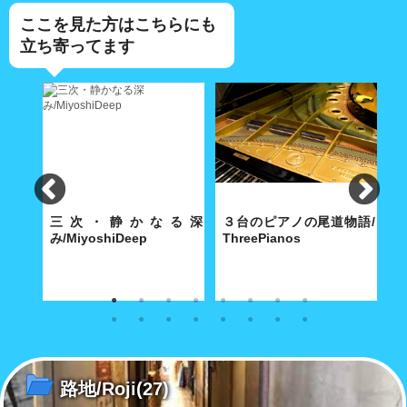
ここを見た方はこちらにも
立ち寄ってます
e
三次・静かなる深
３台のピアノの尾道物語/
み/MiyoshiDeep
ThreePianos
景
寺に舞
雪化粧の三次のまちには深みの
歴史都市・尾道にふさわしい3
特
別だ
ある文化が根付いていた...。
台のピアノは、2020 年の今年
あ
で平均101歳を超えた！
島
け
路地/Roji
(27)