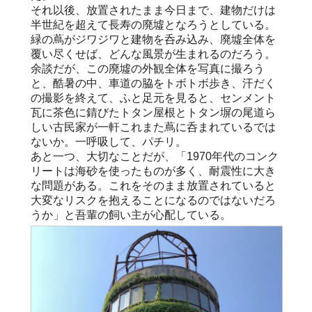
それ以後、放置されたまま今日まで、建物だけは
半世紀を超えて長寿の廃墟となろうとしている。
緑の蔦がジワジワと建物を呑み込み、廃墟全体を
覆い尽くせば、どんな風景が生まれるのだろう。
余談だが、この廃墟の外観全体を写真に撮ろう
と、酷暑の中、車道の脇をトボトボ歩き、汗だく
の撮影を終えて、ふと足元を見ると、センメント
瓦に茶色に錆びたトタン屋根とトタン塀の尾道ら
しい古民家が一軒これまた蔦に呑まれているでは
ないか。一呼吸して、パチリ。
あと一つ、大切なことだが、「1970年代のコンク
リートは海砂を使ったものが多く、耐震性に大き
な問題がある。これをそのまま放置されていると
大変なリスクを抱えることになるのではないだろ
うか」と吾輩の飼い主が心配している。