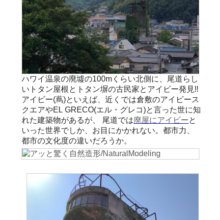
ハワイ温泉の廃墟の100mくらい北側に、尾道らし
いトタン屋根とトタン塀の古民家とアイビー発見!!
アイビー(蔦)といえば、近くでは倉敷のアイビース
クエアやEL GRECO(エル・グレコ)と言った世に知
れた建築物があるが、 尾道では
廃屋にアイビー
と
いった世界でしか、お目にかかれない。都市力、
都市の文化度の違いだろうか。