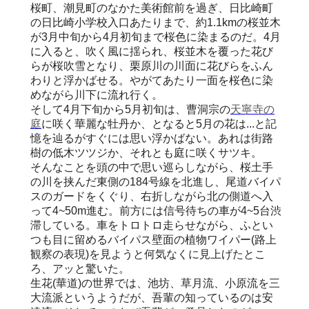
桜町、潮見町のなかた美術館前を過ぎ、日比崎町
の日比崎小学校入口あたりまで、約1.1kmの桜並木
が3月中旬から4月初旬まで桜色に染まるのだ。4月
に入ると、吹く風に揺られ、桜並木を覆った花び
らが桜吹雪となり、栗原川の川面に花びらをふん
わりと浮かばせる。やがてあたり一面を桜色に染
めながら川下に流れ行く。
そして4月下旬から5月初旬は、曹洞宗の
天寧寺の
庭
に咲く華麗な牡丹か、となると5月の花は...と記
憶を辿るがすぐには思い浮かばない。あれは街路
樹の低木ツツジか、それとも庭に咲くサツキ。
そんなことを頭の中で思い巡らしながら、桜土手
の川を挟んだ東側の184号線を北進し、尾道バイパ
スのガードをくぐり、右折しながら北の側道へ入
って4~50m進む。前方には信号待ちの車が4~5台渋
滞している。車をトロトロ走らせながら、ふとい
つも目に留めるバイパス壁面の植物ワイパー(路上
観察の表現)を見ようと何気なくに見上げたとこ
ろ、アッと驚いた。
生花(華道)の世界では、池坊、草月流、小原流を三
大流派というようだが、吾輩の知っているのは安