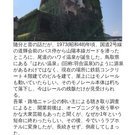
随分と昔の話だが、1973(昭和48)年頃、国道2号線
の道輝会前のバス停から山陽本線ガードを潜った
ところに、尾道のハワイ温泉が誕生した。鳥取県
にある『はわい温泉』(旧称:羽合温泉)のように源泉
があるわけではなく、現在の場所に鉄筋コンクリ
ート４階建てのビルを建て、屋上にはモノレール
も動いていたらしい。そのモノレール本体は朽ち
て落下し、今はレールの残骸だけが見受けられ
る。
吾輩・路地ニャン公の飼い主による聴き取り調査
によると、開業前後は、オープニングを祝う華や
かな大衆芸能もあったと聞くが、なぜか1年という
短命に終わったらしい。その後、今でいうラブホ
テルに変身したが、長続きせず、倒産してしまっ
た。