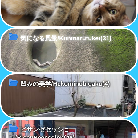
気になる風景/Kiininarufukei
(31)
凹みの美学/Hekominobigaku
(4)
ビサンゼセッショ
ン/BisanSecession
(46)