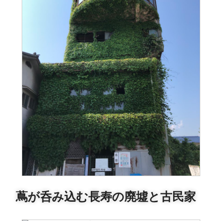
蔦が呑み込む長寿の廃墟と古民家