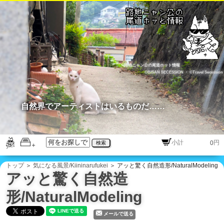
路地ニャン公の尾道ホット情報
©BISAN SECESSION
・
©Travel Secession
自然界でアーティストはいるものだ……
円
検索
トップ
＞
気になる風景/Kiininarufukei
＞ アッと驚く自然造形/NaturalModeling
アッと驚く自然造
形/NaturalModeling
メールで送る