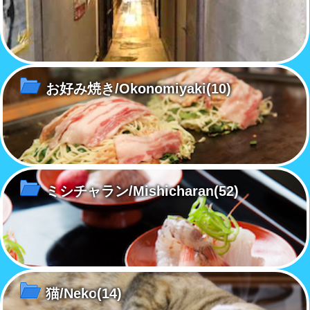
お好み焼き/Okonomiyaki
(10)
ミシチャラン/Mishicharan
(52)
猫/Neko
(14)