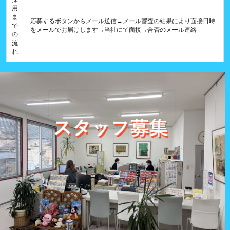
用
ま
応募するボタンからメール送信→メール審査の結果により面接日時
で
をメールでお届けします→当社にて面接→合否のメール連絡
の
流
れ