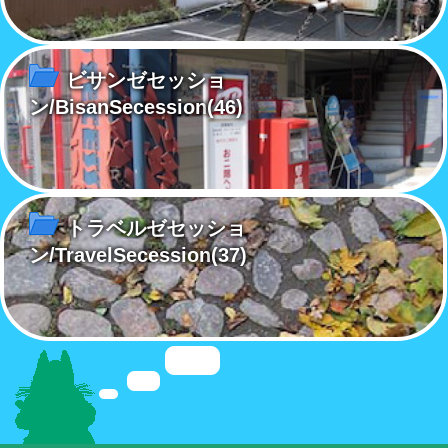
ビサンゼセッショ
ン/BisanSecession
(46)
トラベルゼセッショ
ン/TravelSecession
(37)