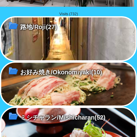
Visits (732)
路地/Roji
(27)
お好み焼き/Okonomiyaki
(10)
ミシチャラン/Mishicharan
(52)