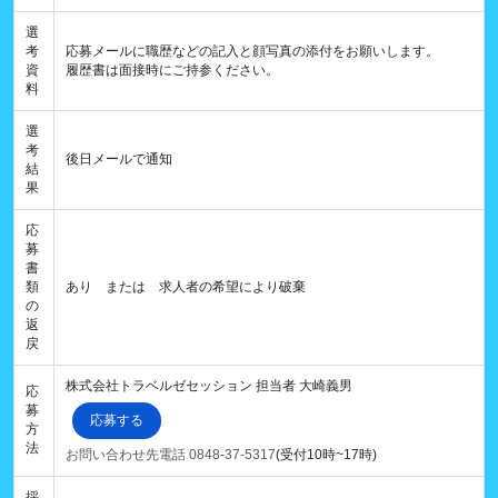
選
考
応募メールに職歴などの記入と顔写真の添付をお願いします。
資
履歴書は面接時にご持参ください。
料
選
考
後日メールで通知
結
果
応
募
書
類
あり または 求人者の希望により破棄
の
返
戻
株式会社トラベルゼセッション 担当者 大崎義男
応
募
応募する
方
法
お問い合わせ先電話 0848-37-5317
(受付10時~17時)
採