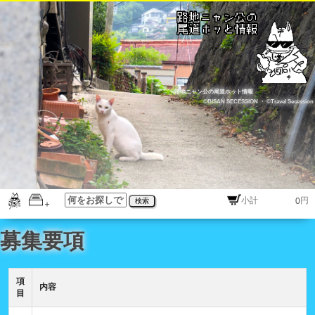
路地ニャン公の尾道ホット情報
©BISAN SECESSION
・
©Travel Secession
円
検索
募集要項
項
内容
目