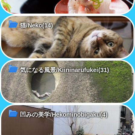
猫/Neko
(14)
気になる風景/Kiininarufukei
(31)
凹みの美学/Hekominobigaku
(4)