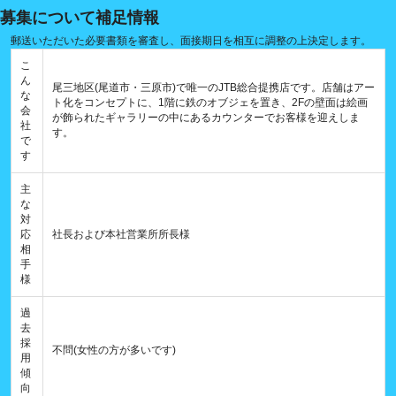
募集について補足情報
郵送いただいた必要書類を審査し、面接期日を相互に調整の上決定します。
こ
ん
尾三地区(尾道市・三原市)で唯一のJTB総合提携店です。店舗はアー
な
ト化をコンセプトに、1階に鉄のオブジェを置き、2Fの壁面は絵画
会
が飾られたギャラリーの中にあるカウンターでお客様を迎えしま
社
す。
で
す
主
な
対
応
社長および本社営業所所長様
相
手
様
過
去
採
不問(女性の方が多いです)
用
傾
向