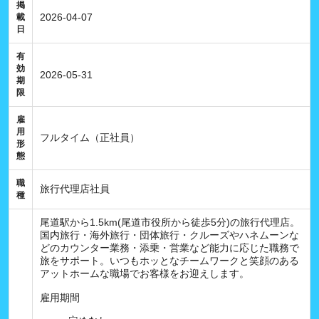
掲
2026-04-07
載
日
有
効
2026-05-31
期
限
雇
用
フルタイム（正社員）
形
態
職
旅行代理店社員
種
尾道駅から1.5km(尾道市役所から徒歩5分)の旅行代理店。
国内旅行・海外旅行・団体旅行・クルーズやハネムーンな
どのカウンター業務・添乗・営業など能力に応じた職務で
旅をサポート。いつもホッとなチームワークと笑顔のある
アットホームな職場でお客様をお迎えします。
雇用期間