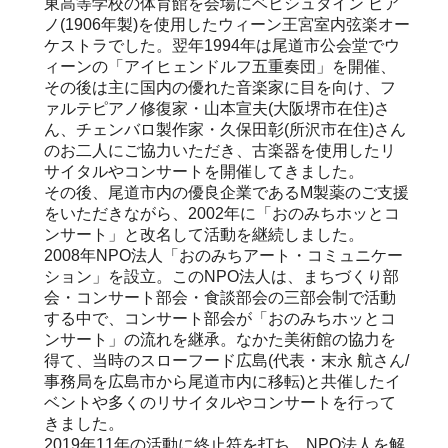
東高等学校の体育館を会場にベヒシュタイン ピア
ノ(1906年製)を使用したウィーン王宮室内弦楽オー
ケストラでした。翌年1994年は尾道市公会堂でウ
ィーンの「アイヒェンドルフ五重奏団」を開催、
その後は主に国内の優れた音楽家に目を向け、フ
ァルテピアノ修復家・山本宣夫(大阪堺市在住)さ
ん、チェンバロ製作家・久保田彰(所沢市在住)さん
のお二人にご協力いただき、古楽器を使用したリ
サイタルやコンサートを開催してきました。
その後、尾道市内の優良企業であるM製薬のご支援
をいただきながら、2002年に「おのみちホッとコ
ンサート」と改名して活動を継続しました。
2008年NPO法人「おのみちアート・コミュニケー
ション」を設立。このNPO法人は、まちづくり部
会・コンサート部会・食談部会の三部会制で活動
する中で、コンサート部会が「おのみちホッとコ
ンサート」の流れを継承。なかた美術館の協力を
得て、当時のスローフード広島(代表・末永 航さん/
事務局を広島市から尾道市内に移転)と共催したイ
ベントや多くのリサイタルやコンサートを行って
きました。
2019年11年の活動に終止符を打ち、NPO法人を解