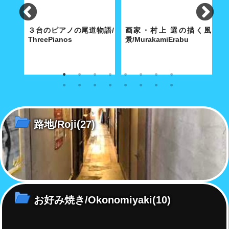
e
３台のピアノの尾道物語/
画家・村上 選の描く風
パ
ThreePianos
景/MurakamiErabu
寺に舞
歴史都市・尾道にふさわしい3
特徴ある白の色使いと温もりの
7
別だ
台のピアノは、2020 年の今年
ある明るい画面で、地中海の
ッ
で平均101歳を超えた！
島々やまちの日常風景を描き続
チ
ける。
路地/Roji
(27)
お好み焼き/Okonomiyaki
(10)