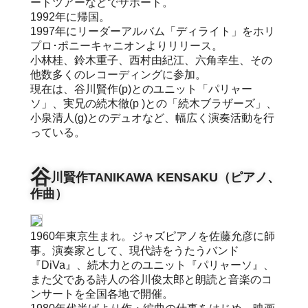
ートツアーなどでサポート。
1992年に帰国。
1997年にリーダーアルバム「ディライト」をホリ
プロ･ポニーキャニオンよりリリース。
小林桂、鈴木重子、西村由紀江、六角幸生、その
他数多くのレコーディングに参加。
現在は、谷川賢作(p)とのユニット「パリャー
ソ」、実兄の続木徹(p )との「続木ブラザーズ」、
小泉清人(g)とのデュオなど、幅広く演奏活動を行
っている。
谷
川賢作TANIKAWA KENSAKU（ピアノ、
作曲）
1960年東京生まれ。ジャズピアノを佐藤允彦に師
事。演奏家として、現代詩をうたうバンド
『DiVa』、続木力とのユニット『パリャーソ』、
また父である詩人の谷川俊太郎と朗読と音楽のコ
ンサートを全国各地で開催。