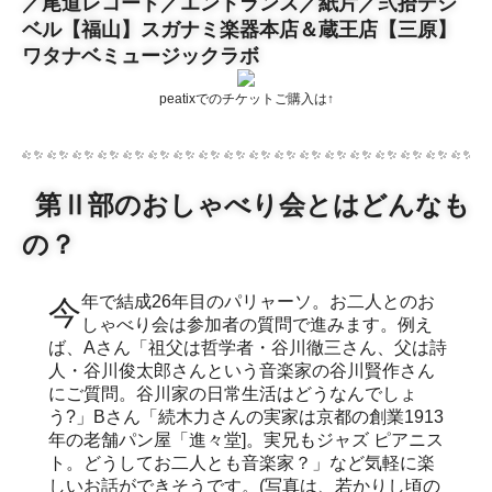
／尾道レコード／エントランス／紙片／弐拾デシ
ベル【福山】スガナミ楽器本店＆蔵王店【三原】
ワタナベミュージックラボ
peatixでのチケットご購入は↑
第Ⅱ部のおしゃべり会とはどんなも
の？
今年で結成26年目のパリャーソ。お二人とのお
しゃべり会は参加者の質問で進みます。例え
ば、Aさん「祖父は哲学者・谷川徹三さん、父は詩
人・谷川俊太郎さんという音楽家の谷川賢作さん
にご質問。谷川家の日常生活はどうなんでしょ
う?」Bさん「続木力さんの実家は京都の創業1913
年の老舗パン屋「進々堂]。実兄もジャズ ピアニス
ト。どうしてお二人とも音楽家？」など気軽に楽
しいお話ができそうです。(写真は、若かりし頃の