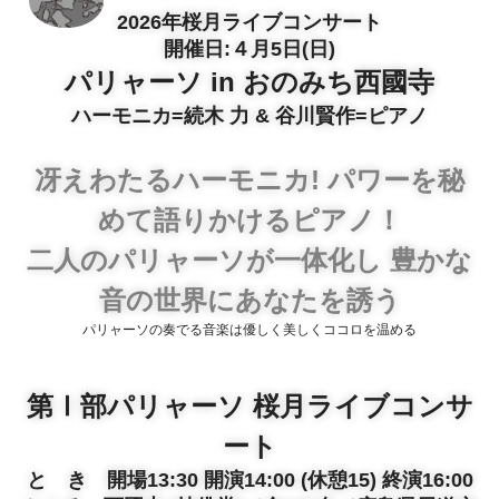
2026年桜月ライブコンサート
開催日:４月5日(日)
パリャーソ in おのみち西國寺
ハーモニカ=続木 力 & 谷川賢作=ピアノ
冴えわたるハーモニカ! パワーを秘
めて語りかけるピアノ！
二人のパリャーソが一体化し 豊かな
音の世界にあなたを誘う
パリャーソの奏でる音楽は優しく美しくココロを温める
第Ⅰ部パリャーソ 桜月ライブコンサ
ート
と き 開場13:30 開演14:00 (休憩15) 終演16:00