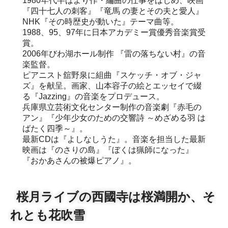
1980年代半ばより作・編曲の仕事をはじめ、映画
『四十七人の刺客』『竜馬 の妻とその夫と愛人』
NHK『その時歴史が動いた』テーマ曲等。
1988、95、97年に日本アカデミー賞優秀音楽賞受
賞。
2006年びわ湖ホール制作 『雷の落ちない村』の音
楽監督。
ピアニスト舘野泉に組曲『スケッチ・オブ・ジャ
ズ』を献呈。画家、山本容子の絵とエッセイで綴
る『Jazzing』の音楽をプロデュース。
兵庫県立芸術文化センター制作の音楽劇『赤毛の
アン』『少年少女のための交響詩 ～めざめる羽 は
ばたく四季～』。
最新CDは『よしなしうた』。音楽を担当した最新
映画は『のさりの島』『ぼくは猟師になった』
『おかあさんの被爆ピアノ』。
桜月ライブの西國寺は桜満開か、そ
れとも花吹雪