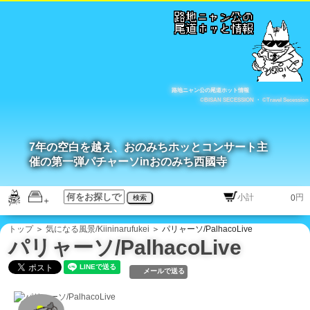
路地ニャン公の尾道ホット情報
©BISAN SECESSION
・
©Travel Secession
7年の空白を越え、おのみちホッとコンサート主
催の第一弾パチャーソinおのみち西國寺
円
検索
トップ
＞
気になる風景/Kiininarufukei
＞ パリャーソ/PalhacoLive
パリャーソ/PalhacoLive
メールで送る