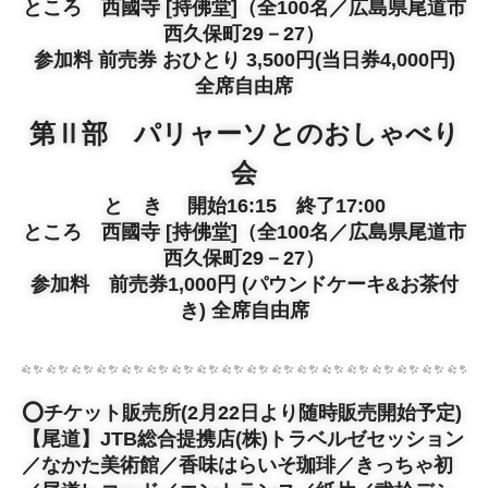
ところ 西國寺 [持佛堂]（全100名／広島県尾道市
西久保町29－27）
参加料 前売券 おひとり 3,500円(当日券4,000円)
全席自由席
第Ⅱ部 パリャーソとのおしゃべり
会
と き 開始16:15 終了17:00
ところ 西國寺 [持佛堂]（全100名／広島県尾道市
西久保町29－27）
参加料 前売券1,000円 (パウンドケーキ&お茶付
き) 全席自由席
⭕️チケット販売所(2月22日より随時販売開始予定)
【尾道】JTB総合提携店(株)トラベルゼセッション
／なかた美術館／香味はらいそ珈琲／きっちゃ初