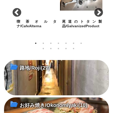
吉食
喫茶オルタ
尾道のトタン製
い
ichiShokudo
ナ/CafeAlterna
品/GalvanizedProduct
ルB
ても食べ
八坂神社に通じる築島(明神)
内海製作所(大正9年創業)が
【食
小路に根付いた小さな喫茶店
今も昭和30年代の機械で製造
いち
する堅牢無比の手作り尾道ト
ュー
タン・グッズ
路地/Roji
(27)
お好み焼き/Okonomiyaki
(10)