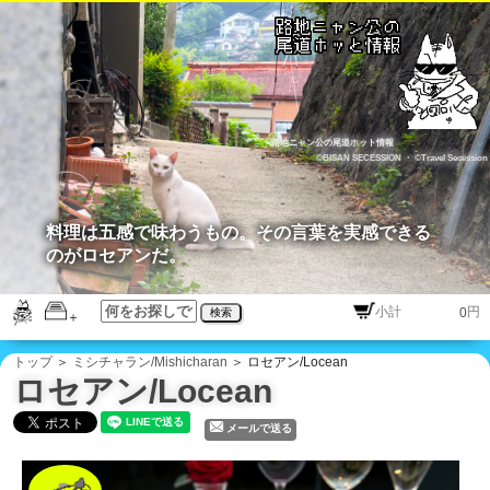
路地ニャン公の尾道ホット情報
©BISAN SECESSION
・
©Travel Secession
料理は五感で味わうもの。その言葉を実感できる
のがロセアンだ。
円
検索
トップ
＞
ミシチャラン/Mishicharan
＞ ロセアン/Locean
ロセアン/Locean
メールで送る