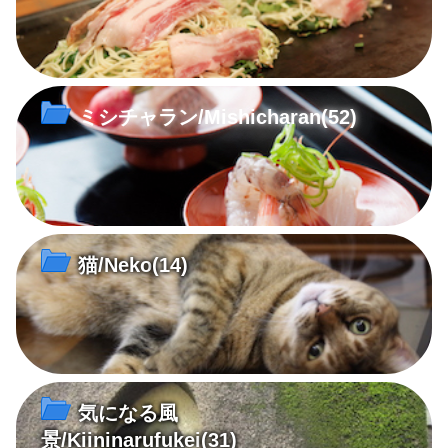
ミシチャラン/Mishicharan
(52)
猫/Neko
(14)
気になる風
景/Kiininarufukei
(31)