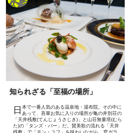
知られざる「至福の場所」
日本で一番人気のある温泉地・湯布院。その中に
あって、吾輩お気に入りの場所が亀の井別荘の
「天井桟敷(てんじょうさじき)」と山荘無量塔(むら
た)の「タンズ・バー」だ。賛美歌の流れる「天井
桟敷」で「モン・ユフ」を味わいながら、窓ガラ