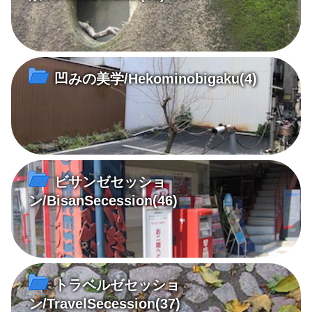
凹みの美学/Hekominobigaku
(4)
ビサンゼセッショ
ン/BisanSecession
(46)
トラベルゼセッショ
ン/TravelSecession
(37)