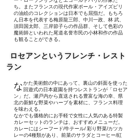
ー・ローランサンなどエコールドパリの作家た
ち。またフランスの現代作家ポール・アイズピリ
の油絵のコレクションは日本でも屈指だ。もちろ
ん日本を代表する梅原龍三郎、中川一政、林 武、
須田国太郎、三岸節子らの作品群、そして色彩の
魔術師といわれた尾道名誉市民の小林和作の作品
も観ることができる。
ロセアンというフレンチ・レスト
ラン
なかた美術館の中にあって、裏山の斜面を使った
回遊式の日本庭園を持つレストランが「ロセア
ン」だ。瀬戸内から直送される豊富な海の幸、県
北の新鮮な野菜やハーブを素材に、フランス料理
を味わえる。
なかでも価格的にお手軽で女性に人気のある特製
カレーセットのランチは、おすすめメニューだ。
カレーにはシーフード/牛テール/ 彩り野菜/カツカ
レーの4種類があり、前菜のサラダとコーヒー/紅