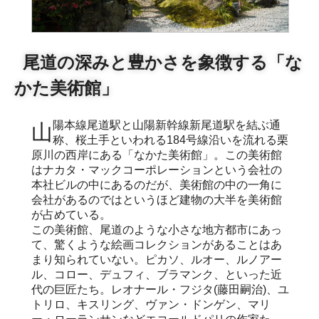
尾道の深みと豊かさを象徴する「な
かた美術館」
山陽本線尾道駅と山陽新幹線新尾道駅を結ぶ通
称、桜土手といわれる184号線沿いを流れる栗
原川の西岸にある「なかた美術館」。この美術館
はナカタ・マックコーポレーションという会社の
本社ビルの中にあるのだが、美術館の中の一角に
会社があるのではというほど建物の大半を美術館
が占めている。
この美術館、尾道のような小さな地方都市にあっ
て、驚くような絵画コレクションがあることはあ
まり知られていない。ピカソ、ルオー、ルノアー
ル、コロー、デュフィ、ブラマンク、といった近
代の巨匠たち。レオナール・フジタ(藤田嗣治)、ユ
トリロ、キスリング、ヴァン・ドンゲン、マリ