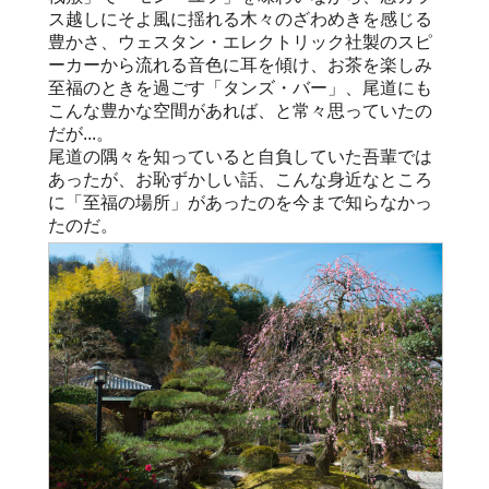
ス越しにそよ風に揺れる木々のざわめきを感じる
豊かさ、ウェスタン・エレクトリック社製のスピ
ーカーから流れる音色に耳を傾け、お茶を楽しみ
至福のときを過ごす「タンズ・バー」、尾道にも
こんな豊かな空間があれば、と常々思っていたの
だが...。
尾道の隅々を知っていると自負していた吾輩では
あったが、お恥ずかしい話、こんな身近なところ
に「至福の場所」があったのを今まで知らなかっ
たのだ。