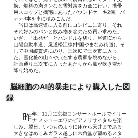
換、燃料の満タンなど雪対策を万全に行い、携帯
用スコップと拙宅にあったパウンドケーキ2個、バ
ナナ3本を車に積みこんだ。
当日は高速道に入る前にコンビニに寄り、それ
ぞれ好みのパンと飲み物を念のため買い求めた。
いざ、「出発だ」とハンドルを切り、尾道ICから
山陽自動車道、尾道松江線(中国やまなみ街道)、そ
して中国縦貫道にのり、三次ICで三次市に入っ
た。雪化粧の山々や点在する農家を眺めながら、
計画通り三次市に入ったあたりから風が吹き雪が
降り始めた。
脳細胞のAI的暴走により購入した図
録
昨年、11月に京都コンサートホールでイリー
ナ メジューエワのピアノリサイタルを楽
しみ、翌日、いつものように床から天井まである
大きなはめこみガラス越しに六角堂が望めるスタ