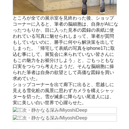
ところが全ての展示室を見終わった後、ショップ
コーナーに入ると、筆者の脳細胞は、自身がAIにな
ったつもりか、目に入った見本の図録の表紙に使
われている写真に魅せられしまって、筆者が質問
もしていないのに、勝手に何やら解決策を出して
しまった。「帰宅して表紙の写真をiphone17に取
込む事にして、展覧会に来られていない皆さんに
もこの魅力をお裾分けしよう」と、ごもっともな
口実をつらつら考えたようだ。そんな脳細胞に操
られた筆者は自身の欲望として高価な図録を買い
求めていた。
ショップコーナーを出て廊下に出ると、窓越しに
見える雪化粧の風景に思わずカメラを構えシャッ
ターを切った。雪が滅多に降らない尾道人には、
実に美しい白い世界で心躍らせた。