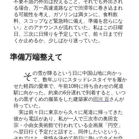
不要不急の外出は控えること。それでも外出され
る場合、万一高速道路などで渋滞等に巻き込まれ
る可能性を考え、ガソリンは満タンに、食料飲
料、スコップなど緊急時に備え、準備を怠らにな
い」とのアナウンスが流れていた。私はこの日曜
日、三次に日帰りを予定していて、前々日まで行
くか止めるか、少しばかり迷っていた。
準備万端整えて
その雪が降るという日に中国山地に向かっ
て、数年ぶりにスタッドレスタイヤを履か
せた軽四の愛車で、午前10時に待ち合わせの尾道
駅に向かった。約束の6分遅れで到着すると、いつ
もの黒ずくめの服装をした建築家の
岡河 貢
さんが
待っていた。
実は前々日に東京から久々に尾道に帰ってきた
彼から電話があり、私が一人で三次市の奥田玄
宗・小由女美術館で行われている企画展「円空」
へ翌日行く予定だと話すと、同伴したいという。
それではと、覚悟を決めて前日に急いでタイヤ交