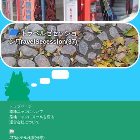
トラベルゼセッショ
ン/TravelSecession
(37)
トップページ
路地ニャンについて
路地ニャンにメールを送る
運営会社について
JTBホテル検索(外部)