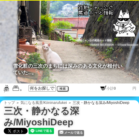
路地ニャン公の尾道ホット情報
©BISAN SECESSION
・
©Travel Secession
雪化粧の三次のまちには深みのある文化が根付い
ていた...。
円
検索
トップ
＞
気になる風景/Kiininarufukei
＞ 三次・静かなる深み/MiyoshiDeep
三次・静かなる深
み/MiyoshiDeep
メールで送る