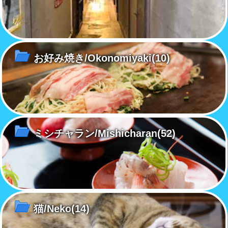
お好み焼き/Okonomiyaki
(10)
ミシチャラン/Mishicharan
(52)
猫/Neko
(14)