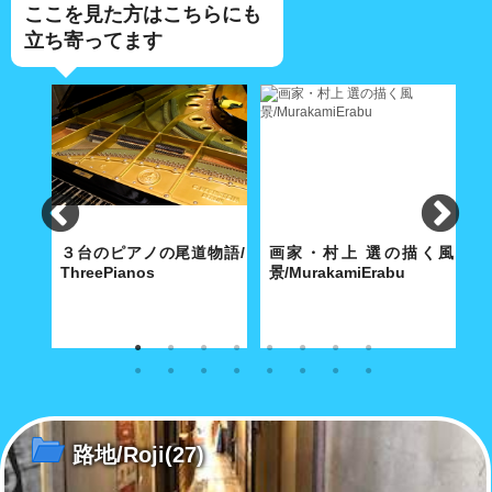
ここを見た方はこちらにも
立ち寄ってます
e
３台のピアノの尾道物語/
画家・村上 選の描く風
パ
ThreePianos
景/MurakamiErabu
寺に舞
歴史都市・尾道にふさわしい3
特徴ある白の色使いと温もりの
7
別だ
台のピアノは、2020 年の今年
ある明るい画面で、地中海の
ッ
で平均101歳を超えた！
島々やまちの日常風景を描き続
チ
ける。
路地/Roji
(27)