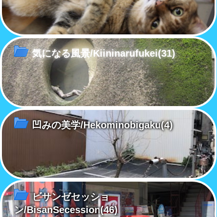
気になる風景/Kiininarufukei
(31)
凹みの美学/Hekominobigaku
(4)
ビサンゼセッショ
ン/BisanSecession
(46)