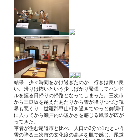
結果、少々時間をかけ過ぎたのか、行きは良い良
い、帰りは怖いという少しばかり緊張してハンド
ルを握る日帰りの帰路となってしまった。三次市
から三良坂を越えたあたりから雪が降りつづき視
界も悪くり、世羅郡甲山町を過ぎてやっと御調町
に入ってから瀬戸内の暖かさを感じる風景が広が
ってきた。
筆者が住む尾道市と比べ、人口の3分の1だという
雪の降る三次市の文化度の高さを肌で感じ、尾道