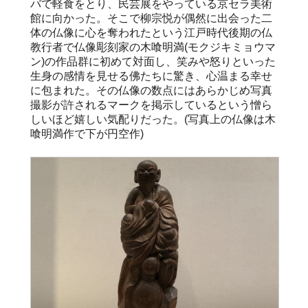
バで軽食をとり、民芸展をやっている京セラ美術
館に向かった。そこで柳宗悦が偶然に出会った二
体の仏像に心を奪われたという江戸時代後期の仏
教行者で仏像彫刻家の木喰明満(モクジキミョウマ
ン)の作品群に初めて対面し、笑みや怒りといった
生身の感情を見せる佛たちに驚き、心温まる幸せ
に包まれた。その仏像の数点にはあらかじめ写真
撮影が許されるマークを掲示しているという憎ら
しいほど嬉しい気配りだった。(写真上の仏像は木
喰明満作で下が円空作)