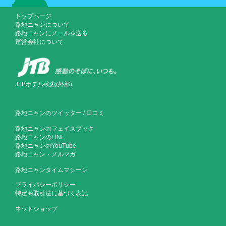
トップページ
路地ニャンについて
路地ニャンにメールを送る
運営会社について
JTBホテル検索(外部)
路地ニャンのツイッター
/
口コミ
路地ニャンのフェイスブック
路地ニャンのLINE
路地ニャンのYouTube
路地ニャン・メルマガ
路地ニャンタイムマシーン
プライバシーポリシー
特定商取引法に基づく表記
ネットショップ