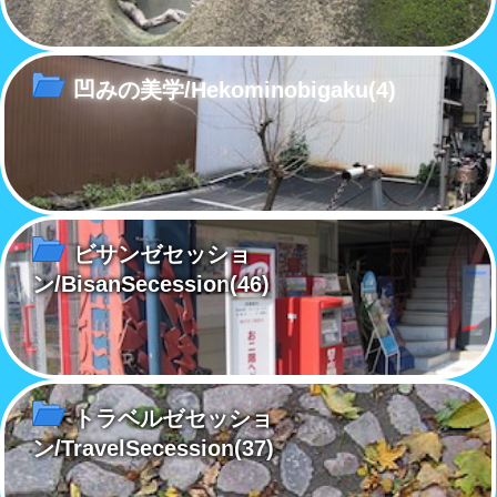
凹みの美学/Hekominobigaku
(4)
ビサンゼセッショ
ン/BisanSecession
(46)
トラベルゼセッショ
ン/TravelSecession
(37)