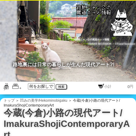
路地ニャン公の尾道ホット情報
©BISAN SECESSION
・
©Travel Secession
路地裏には日常の暮らしが生んだ現代アート?!
円
検索
トップ
＞
凹みの美学/Hekominobigaku
＞ 今蔵(今倉)小路の現代アート/
ImakuraShojiContemporaryArt
今蔵(今倉)小路の現代アート/
ImakuraShojiContemporaryA
rt