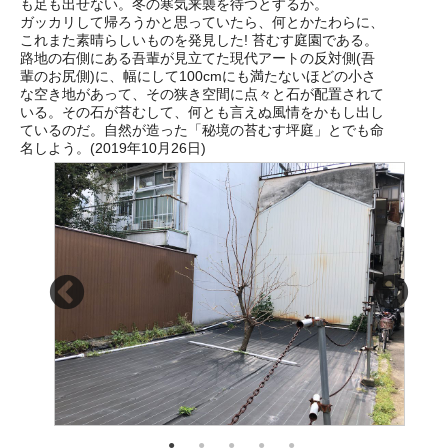
も足も出せない。冬の寒気来襲を待つとするか。
ガッカリして帰ろうかと思っていたら、何とかたわらに、
これまた素晴らしいものを発見した! 苔むす庭園である。
路地の右側にある吾輩が見立てた現代アートの反対側(吾
輩のお尻側)に、幅にして100cmにも満たないほどの小さ
な空き地があって、その狭き空間に点々と石が配置されて
いる。その石が苔むして、何とも言えぬ風情をかもし出し
ているのだ。自然が造った「秘境の苔むす坪庭」とでも命
名しよう。(2019年10月26日)