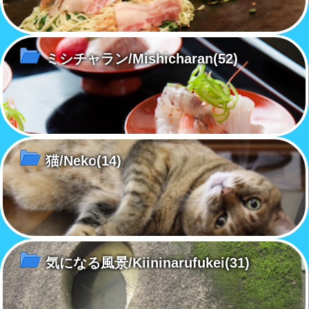
ミシチャラン/Mishicharan
(52)
猫/Neko
(14)
気になる風景/Kiininarufukei
(31)