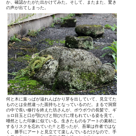
か、確認かたがた出かけてみた。そして、またまた、驚き
の声が出てしまった。
何と木に葉っぱが溢れんばかり芽を出していて、見立てた
ものとは全然違った面持ちとなっているのだ。まるで洞窟
の中で長い修行を終えた坊さんが、ボウボウの長髪で、ギ
ョロ目玉と口が顎ひげと頬ひげに埋もれている姿を見て、
唖然とした印象に似ている。生きたものをアートの素材に
するリスクを忘れていた!! と思ったが、吾輩は作者ではな
く、勝手にアートと見立てて楽しんでいるだけなので、手