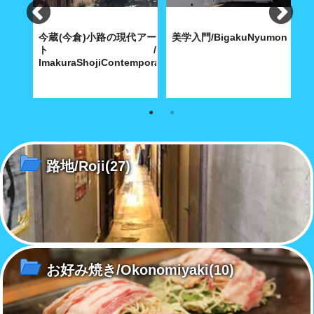
ンガ
今蔵(今倉)小路の現代アー
美学入門/BigakuNyumon
ト/
竈
ImakuraShojiContemporaryArt
にドキ
路地裏には日常の暮らしが生ん
尾道町をブラリ歩くと凹みがポ
尾
だ現代アート?!
ツンポツンと
ツ
路地/Roji
(27)
お好み焼き/Okonomiyaki
(10)