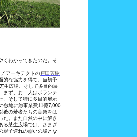
やくわかってきたのだ。そ
プ アーキテクトの
戸田芳樹
面的な協力を得て、当初予
と芝生広場、そして多目的展
。まず、お二人はボランテ
た。そして特に多目的展示
の敷地に総事業費11億7,000
以後の若者たちの音楽をは
った。また自然の中に解き
ある芝生広場では、さまざ
の親子連れの憩いの場とな