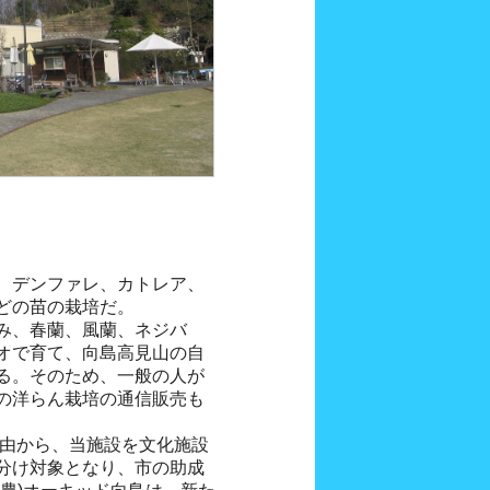
、デンファレ、カトレア、
どの苗の栽培だ。
み、春蘭、風蘭、ネジバ
オで育て、向島高見山の自
る。そのため、一般の人が
の洋らん栽培の通信販売も
理由から、当施設を文化施設
分け対象となり、市の助成