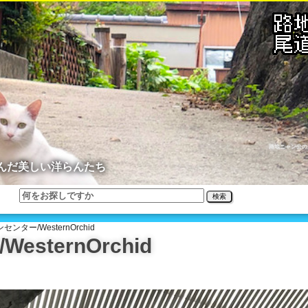
路地ニャン公の
んだ美しい洋らんたち
検索
ンター/WesternOrchid
sternOrchid