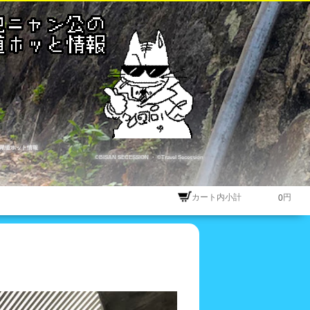
尾道ホット情報
©BISAN SECESSION
・
©Travel Secession
カート内小計
円