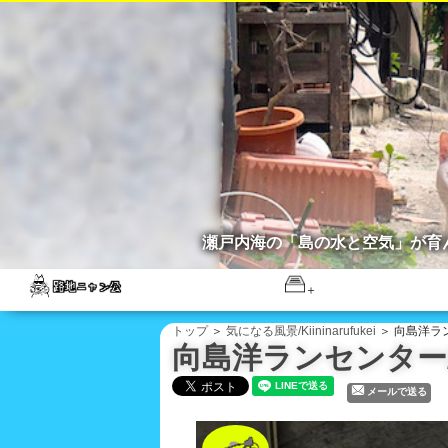
瀬戸内海の「島の水と空気」が育
トップ
＞
気になる風景/Kiininarufukei
＞ 向島洋ランセ
向島洋ランセンター/We
メールで送る