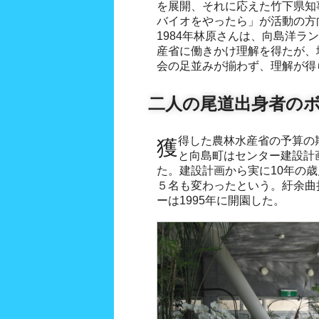
を展開、それに応えた竹下県知
バイオをやったら」が活動の方
1984年林原さんは、向島洋ラ
産省に働きかけ理解を得たが、
会の足並みが揃わず、理解が得
二人の尾道出身者の
獲得した農林水産省の予算の期限切れ間際になって、やっ
と向島町はセンター建設計
た。建設計画から実に10年の
５名も変わったという。紆余曲
ーは1995年に開園した。