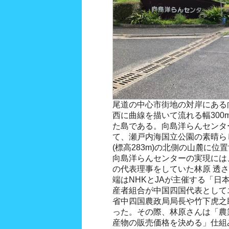
尾道の中心市街地の対岸にある
西に曲線を描いて流れる幅300
た島である。向島洋らんセンタ
て、瀬戸内海国立公園の素晴ら
(標高283m)の北側の山麓に位
向島洋らんセンターの実現には
の代表理事をしていた林原 透
端はNHKとJAが主催する「日
産者組合が中国四国代表として
省中四国農政局局長や竹下虎之
った。その際、林原さんは「農
産物の販売価格を決める」仕組