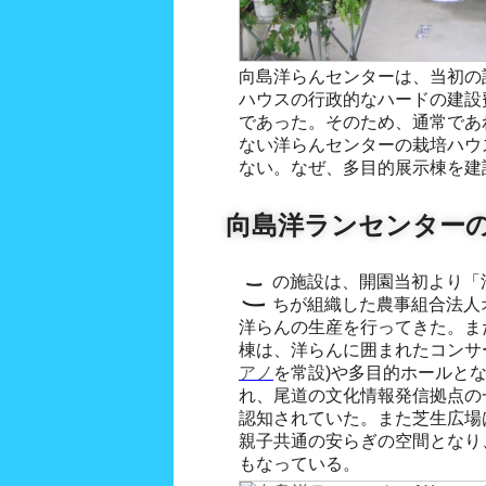
向島洋らんセンターは、当初の
ハウスの行政的なハードの建設
であった。そのため、通常であ
ない洋らんセンターの栽培ハウ
ない。なぜ、多目的展示棟を建
向島洋ランセンター
この施設は、開園当初より「洋らん」に魅せられた仲間た
ちが組織した農事組合法人
洋らんの生産を行ってきた。ま
棟は、洋らんに囲まれたコンサ
アノ
を常設)や多目的ホールと
れ、尾道の文化情報発信拠点の
認知されていた。また芝生広場
親子共通の安らぎの空間となり
もなっている。