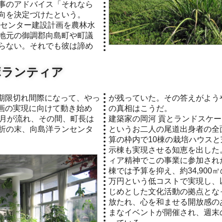
事のアドバイス「それなら
向を決定づけたという。
ンセンター建設計画を農林水
地元の御調郡向島町や町議
らない。それでも彼は諦め
ボランティア
が残っていた。その答えがよう
画の実現に向けて動き始め
の真相はこうだ。
歳月が流れ、その間、町長は
建築家の岡河 貢とランドスケー
折の末、向島洋ランセンタ
というお二人の尾道出身者の全
算の枠内で10棟の栽培ハウス
示棟も実現させる知恵を出した
ィア精神でこの事業に参加され
棟では予算を抑え、約34,900㎡
万円という低コストで実現し、
じめとした文化活動の拠点とな
放たれ、心を和ませる開放感の
まなイベントが開催され、週末