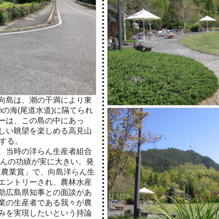
向島は、潮の干満により東
mの海(尾道水道)に隔てられ
ーは、この島の中にあっ
しい眺望を楽しめる高見山
置する。
、当時の洋らん生産者組合
さんの功績が実に大きい。発
本農業賞」で、向島洋らん生
エントリーされ、農林水産
助広島県知事との面談があ
業の生産者である我々が農
みを実現したいという持論