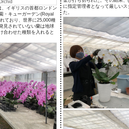
金が打ち切られた。その結果、(
に指定管理者となって厳しいス
種は、イギリスの首都ロンドン
た。
・キューガーデン(Royal
に登録されており、世界に25,000種
発見されていない蘭は地球
け合わせた種類を入れると