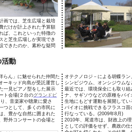
計画では、芝生広場と栽培
費だけが計上された予算額
れば、これといった特徴の
スと芝生広場しか実現でき
設できたのか、素朴な疑問
の活動
オテクノロジ－による胡蝶ラン
オーキッド向島が受託運営し
シンビジウム、オンシジウムな
た一見ピアノ型をした展示
最近では、環境保全にも取り組
ート会場(２台の
グランドピ
ナ、サギソウなどの原種をバイ
なり、音楽家や聴衆に愛さ
生地にもどす運動を展開してい
一つとして、多くの市民に
バイオに挑戦できるフラスコ苗
は、豊かな自然に囲まれた
行なっている。(2009年8月)
、野外コンサートの会場と
2010年、尾道市は、財政上の
としての評価をせず、農政の仕