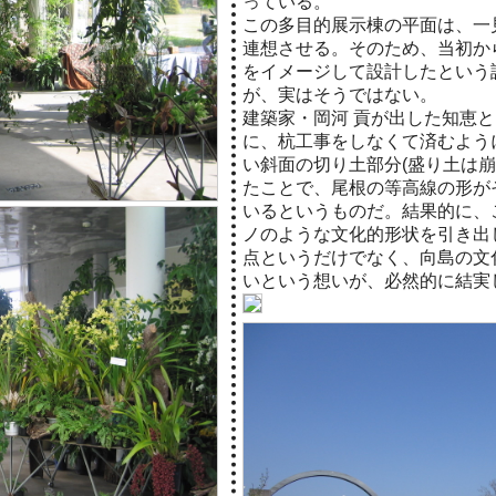
っている。
この多目的展示棟の平面は、一
連想させる。そのため、当初か
をイメージして設計したという
が、実はそうではない。
建築家・岡河 貢が出した知恵
に、杭工事をしなくて済むよう
い斜面の切り土部分(盛り土は崩
たことで、尾根の等高線の形が
いるというものだ。結果的に、
ノのような文化的形状を引き出
点というだけでなく、向島の文
いという想いが、必然的に結実