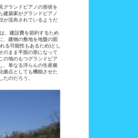
見グランドピアノの形状を
ら建築家がグランドピアノ
説が流布されているようだ
とは、建設費を節約するため
に、建物の敷地を地盤の固
れる可能性もあるため)とし
そのまま平面の形になって
この地のもつグランドピア
し、単なる洋らんの生産拠
化拠点としても機能させた
したのだろう。