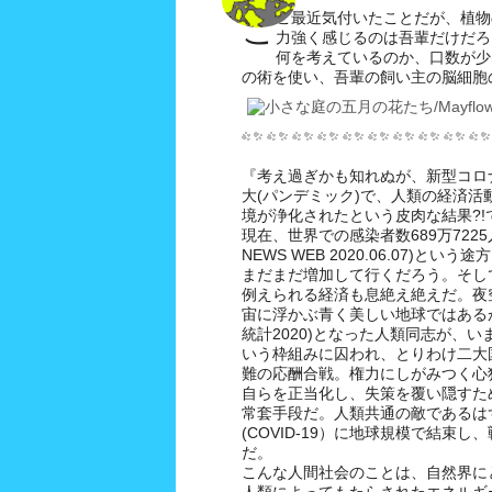
こ最近気付いたことだが、植物
こ
力強く感じるのは吾輩だけだろ
何を考えているのか、口数が少
の術を使い、吾輩の飼い主の脳細胞の中
『考え過ぎかも知れぬが、新型コロ
大(パンデミック)で、人類の経済活
境が浄化されたという皮肉な結果?
現在、世界での感染者数689万7225人
NEWS WEB 2020.06.07)と
まだまだ増加して行くだろう。そし
例えられる経済も息絶え絶えだ。夜
宙に浮かぶ青く美しい地球ではあるが、
統計2020)となった人類同志が、
いう枠組みに囚われ、とりわけ二大
難の応酬合戦。権力にしがみつく心
自らを正当化し、失策を覆い隠すた
常套手段だ。人類共通の敵であるは
(COVID-19）に地球規模で結束
だ。
こんな人間社会のことは、自然界に
人類によってもたらされたエネルギ