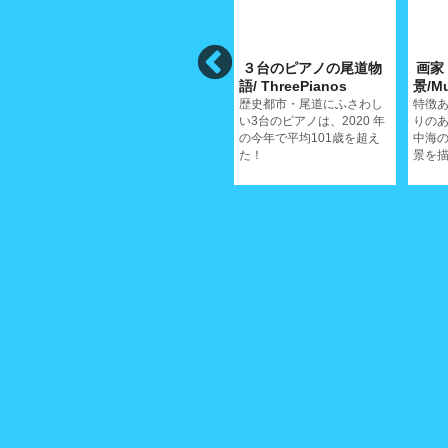
遺
西郷寺/SaigojiTemple
３台のピアノの尾道物
画家
noNichijoisan
語/ ThreePianos
景/Mu
鳴き龍天井で有名な西郷寺
に舞い散る桜の美しいさは
、深み
歴史都市・尾道にふさわし
特徴
格別だ
ていく
い3台のピアノは、2020 年
りの
の今年で平均101歳を超え
中海
た！
景を