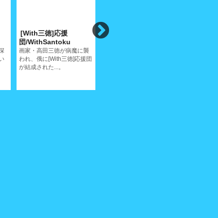
[With三徳]応援
イリーナメジューエワ
白いサテ
団/WithSantoku
ピアノリサイタ
音楽/ Mak
ル/IrinaPiano
深
画家・高田三徳が病魔に襲
サティが生
い
われ、俄に[With三徳]応援団
ールと尾道
こんな贅沢なピアノリサイ
が結成された...。
タルはちょっとないだろう
ね...。