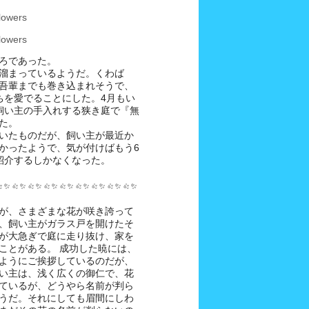
ろであった。
溜まっているようだ。くわば
吾輩までも巻き込まれそうで、
ちを愛でることにした。4月もい
飼い主の手入れする狭き庭で『無
た。
に書いたものだが、飼い主が最近か
かったようで、気が付けばもう6
紹介するしかなくなった。
が、さまざまな花が咲き誇って
、飼い主がガラス戸を開けたそ
が大急ぎで庭に走り抜け、家を
ことがある。 成功した暁には、
ようにご挨拶しているのだが、
い主は、浅く広くの御仁で、花
ているが、どうやら名前が判ら
うだ。それにしても眉間にしわ