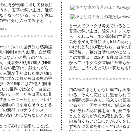
の生育が例年に増して格段に
うか。吾輩の飼い主は、近頃
なくなっている。そこで家伝
に分け入ってみると.....。
と一人でブツクサ考えているとこ
吾輩の飼い主は、随分ストレスが
ら、くわばら、あの混沌の世界に
気分を変えて庭に咲く5月の花た
ナウイルスの世界的な感染拡
いけれど5月の花たちも、吾輩の
動が抑制された結果、自然環
事澄然』、気分は晴れやかになっ
!ではないかと思うのだが…。
この文章は、2020年5月30日
、死者数39万9789人(NHK
かっているグズグズ病に吾輩もか
いう途方もない数字は、残念ながら、
月だ。こうなると6月の花たちも
て人類が作り出した生き物に
空に浮かぶ月からは漆黒の宇
2019年には77億人(国連
いまだに世界ではなく、自国と
猫の額のほどしかない庭ではある
国のリーダーたちは互いに非
いる。そんな花たちに魅せられて
狭きリーダーたちが、互いに
の瞬間の隙をみて、箱入りの吾輩
め国民の目を逸らそうとする
ぐるりと一周する大脱走を試みる
ずの新型コロナウイルス
それぞれの花に鼻を近づけ愛でる
し、戦わなければならないときに
とんと名前が判らぬ花もある。飼
の名前くらいと知ったかぶりをし
とってみれば些細なことだ。
ず密かに図鑑をめくってはいるよ
ーによって、ますます地球は