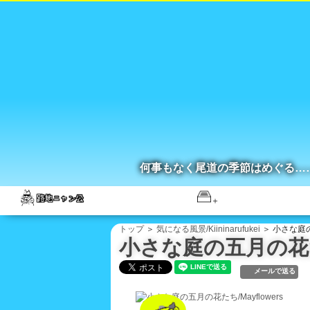
何事もなく尾道の季節はめぐる…
トップ
＞
気になる風景/Kiininarufukei
＞ 小さな庭の五
小さな庭の五月の花たち
メールで送る