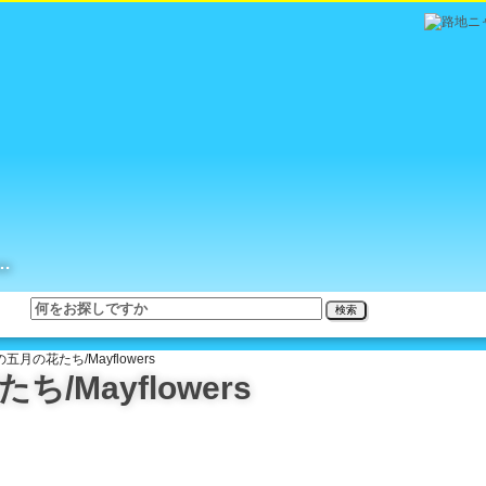
…
検索
月の花たち/Mayflowers
/Mayflowers