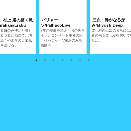
・村上 選の描く風
パリャー
三次・静かなる深
rakamiErabu
ソ/PalhacoLive
み/MiyoshiDeep
ある白の色使いと温も
7年の空白を越え、おのみち
雪化粧の三次のまちには
ある明るい画面で、地
ホッとコンサート主催の第
みのある文化が根付いて
の島々やまちの日常風
一弾パチャーソinおのみち
た...。
描き続ける。
西國寺