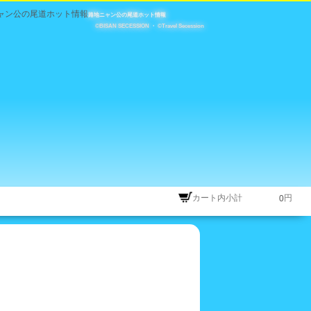
路地ニャン公の尾道ホット情報
©BISAN SECESSION
・
©Travel Secession
カート内小計
円