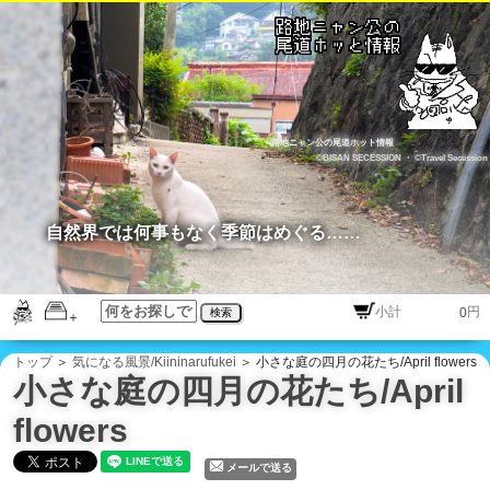
路地ニャン公の尾道ホット情報
©BISAN SECESSION
・
©Travel Secession
自然界では何事もなく季節はめぐる……
円
検索
トップ
＞
気になる風景/Kiininarufukei
＞ 小さな庭の四月の花たち/April flowers
小さな庭の四月の花たち/April
flowers
メールで送る