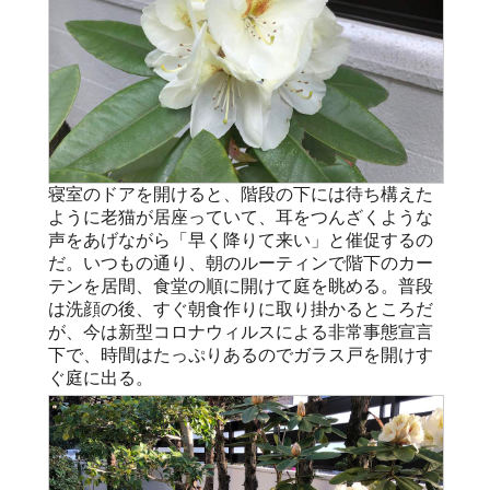
寝室のドアを開けると、階段の下には待ち構えた
ように老猫が居座っていて、耳をつんざくような
声をあげながら「早く降りて来い」と催促するの
だ。いつもの通り、朝のルーティンで階下のカー
テンを居間、食堂の順に開けて庭を眺める。普段
は洗顔の後、すぐ朝食作りに取り掛かるところだ
が、今は新型コロナウィルスによる非常事態宣言
下で、時間はたっぷりあるのでガラス戸を開けす
ぐ庭に出る。