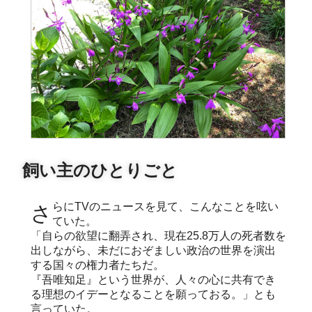
飼い主のひとりごと
さらにTVのニュースを見て、こんなことを呟い
ていた。
「自らの欲望に翻弄され、現在25.8万人の死者数を
出しながら、未だにおぞましい政治の世界を演出
する国々の権力者たちだ。
『吾唯知足』という世界が、人々の心に共有でき
る理想のイデーとなることを願っておる。」とも
言っていた。