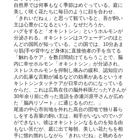
自然界では何事もなく季節はめぐっている。庭に
美しく咲く花たちに毎日のように顔を合わせ、
「きれいだねぇ」と思って観ていると、吾が飼い
主は心豊かになるという。なぜだろうか。
ハグをすると「オキシトシン」というホルモンが
分泌される。オキシトシンはスウェーデンのほと
んどの国民が知っている。この国では、10分あま
り肌(手や背中など身体)に直接他者の手を当てる
「触れるケア」を数日間続けてもらうことで、脳
内に幸せホルモン「オキシトシン」が分泌され、
ストレスホルモンを抑制し痛みの緩和、認知症の
人の乱暴な言動が減るなどの効果があるというオ
キシトシンタッチケアが日常のものになっている
からだ。これは広島在住の脳外科医だったYさんが
30年余り前に作った造語を赤瀬川原平さんが広め
た「脳内リゾート」に通じるものだ。」
尾道の中心市街地を外れた高台の団地で独り暮ら
しをする吾輩の飼い主は、相手がいないのでハグ
ができない。彼はオキシトシンなるものを知る由
もない筈だが、庭に出て毎朝、美しい花たちを相
手に惚れ惚れしながら「きれいだね」と眺めるか