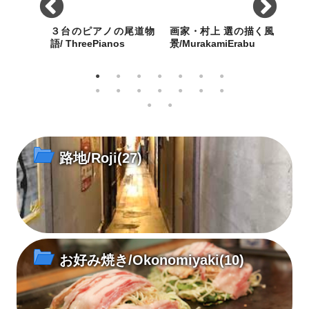
Temple
３台のピアノの尾道物
画家・村上 選の描く風
語/ ThreePianos
景/MurakamiErabu
ソ/P
な西郷寺
歴史都市・尾道にふさわし
特徴ある白の色使いと温も
7年
しいさは
い3台のピアノは、2020 年
りのある明るい画面で、地
ホッ
の今年で平均101歳を超え
中海の島々やまちの日常風
一弾
た！
景を描き続ける。
西國
路地/Roji
(27)
お好み焼き/Okonomiyaki
(10)