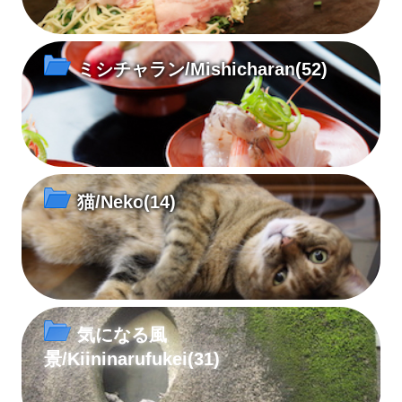
ミシチャラン/Mishicharan
(52)
猫/Neko
(14)
気になる風
景/Kiininarufukei
(31)