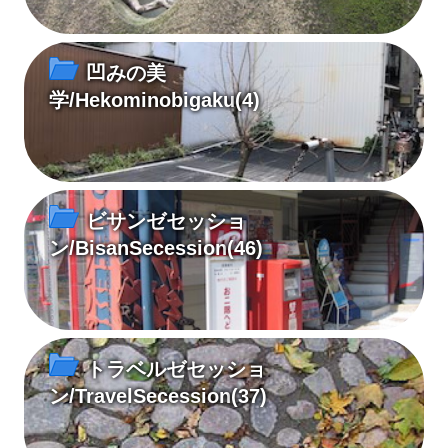
凹みの美
学/Hekominobigaku
(4)
ビサンゼセッショ
ン/BisanSecession
(46)
トラベルゼセッショ
ン/TravelSecession
(37)