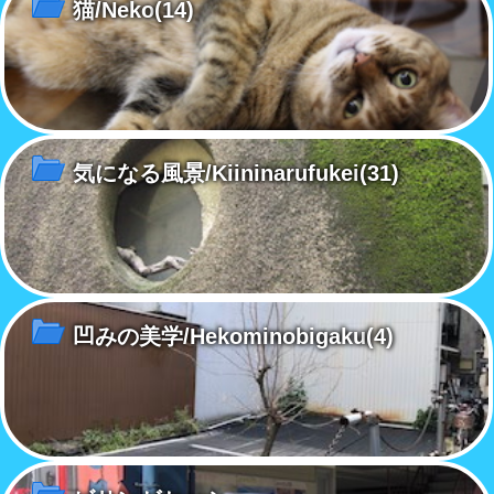
猫/Neko
(14)
気になる風景/Kiininarufukei
(31)
凹みの美学/Hekominobigaku
(4)