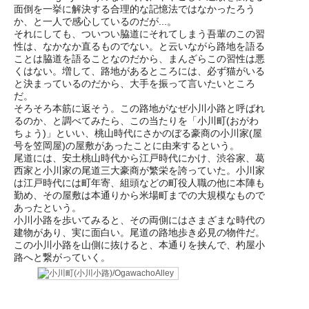
面倒を一挙に解決する合理的な記憶法ではなかったろう
か、と一人で感心しているのだが...。
それにしても、ついつい脇道にそれてしまう吾輩のこの習
性は、なかなか直るものでない。と云いながら路地を語る
ことは脇道を語ることなのだから、まんざらこの習性は悪
くはない。増して、路地があるところには、必ず猫がいる
と決まっているのだから、大手を振って言いたいところ
だ。
そろそろ本筋に返そう。この路地がなぜ小川小路と呼ばれ
るのか、と調べてみたら、この当たりを「小川町(おがわ
ちょう)」といい、桃山時代にさかのぼる豪商の小川家(屋
号を笠岡屋)の屋敷があったことに由来するという。
尾道には、安土桃山時代から江戸時代にかけ、渋谷家、葛
西家と小川家の尾道三大豪商が繁栄を誇っていた。小川家
は江戸時代には町年寄、組頭などの町役人職の他に本陣も
勤め、その屋敷は本通りから米場町までの大規模なもので
あったという。
小川小路を歩いてみると、その両側にはさまざまな時代の
建物があり、実に面白い。尾道の路地歩き必見の物件だ。
この小川小路を山側に抜けると、本通りを挟んで、杓屋小
路へと繋がっていく。