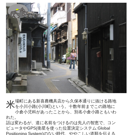
場町にある新喜農機具店から久保本通りに抜ける路地
米
を小川小路(小川町)という。十数年前までこの路地に
小倉小児科があったことから、別名小倉小路ともいわ
れた。
話は変わるが、道に名前をつけるのは先人の智恵で、コン
ピュータやGPS(衛星を使った位置決定システム:Global
Positioning System)のない時代、ややこしい道順を伝える