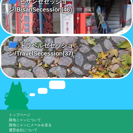
ビサンゼセッショ
ン/BisanSecession
(46)
トラベルゼセッショ
ン/TravelSecession
(37)
トップページ
路地ニャンについて
路地ニャンにメールを送る
運営会社について