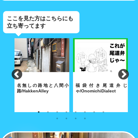
ここを見た方はこちらにも
立ち寄ってます
lley
名無しの路地と八間小
福袋付き尾道弁じ
路/HakkenAlley
ゃ/OnomichiDialect
路
な商店
奥深い路地の真ん中に大きな空
経済合理性が優先する現代社会
こ
間がポッカリと。
で「方言」も「路地」と同じ運
あ
命をたどるのか……