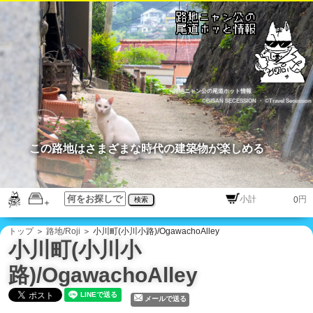
路地ニャン公の尾道ホット情報
©BISAN SECESSION
・
©Travel Secession
この路地はさまざまな時代の建築物が楽しめる
円
検索
トップ
＞
路地/Roji
＞ 小川町(小川小路)/OgawachoAlley
小川町(小川小
路)/OgawachoAlley
メールで送る