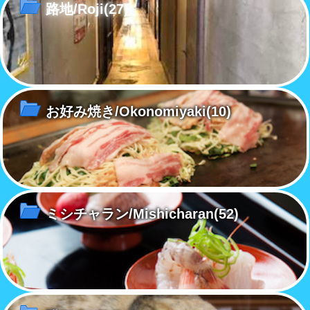
路地/Roji
(27)
お好み焼き/Okonomiyaki
(10)
ミシチャラン/Mishicharan
(52)