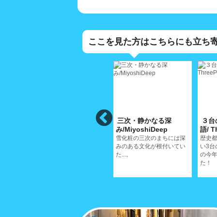
ここを見た方はこちらにも立ち
遺
西郷寺/SaigojiTemple
三次・静かなる深
３台
noNichijoisan
み/MiyoshiDeep
語/ T
鳴き龍天井で有名な西郷寺
に舞い散る桜の美しいさは
、深み
雪化粧の三次のまちには深
歴史
格別だ
ていく
みのある文化が根付いてい
い3台
た...。
の今年
た！