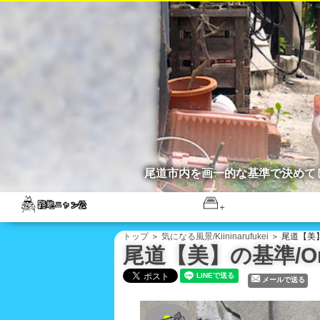
尾道市内を画一的な基準で決めて
トップ
＞
気になる風景/Kiininarufukei
＞ 尾道【美】の基
尾道【美】の基準/Onom
メールで送る