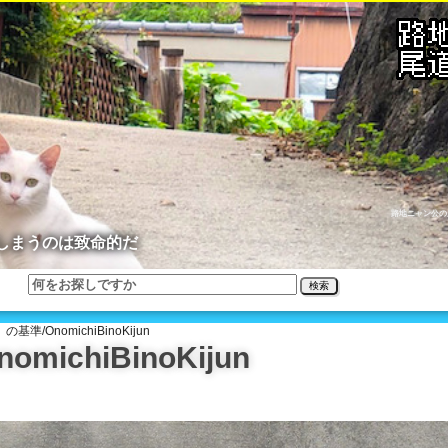
路地ニャン公の
しまうのは致命的だ
検索
準/OnomichiBinoKijun
ichiBinoKijun