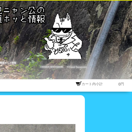
尾道ホット情報
©BISAN SECESSION
・
©Travel Secession
カート内小計
円