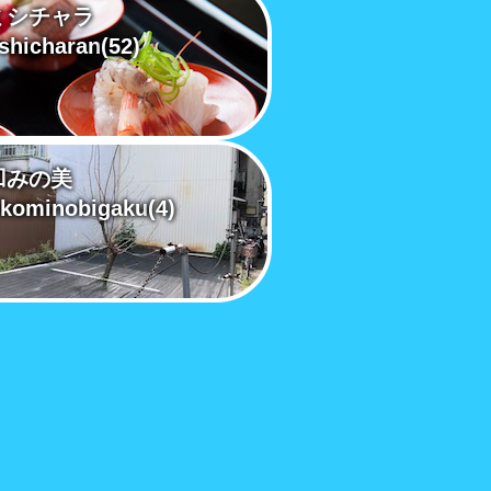
ミシチャラ
shicharan
(52)
凹みの美
kominobigaku
(4)