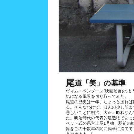
尾
道「美」の基準
ヴィム・ベンダース(映画監督)のよ
気になる風景を切り取ってみた。
尾道の歴史は千年、ちょっと掘れば
る。そんなわけで、ほんの少し前ま
悲しいことに明治、大正、昭和なん
た。明治時代の代表的建造物であっ
ベット式の県営上屋1号棟、駅前の
憶をこの十数年の間に簡単に捨てて