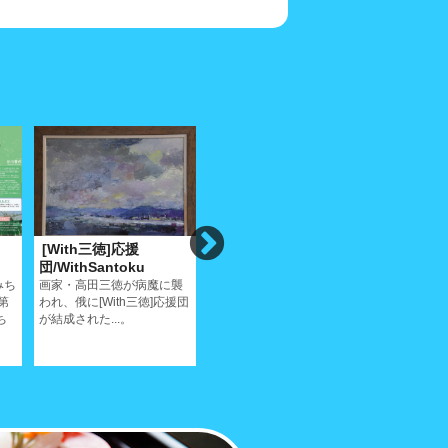
[With三徳]応援
イリーナメジューエワ
白いサテ
団/WithSantoku
ピアノリサイタ
音楽/ Mak
ル/IrinaPiano
みち
画家・高田三徳が病魔に襲
サティが生
第
われ、俄に[With三徳]応援団
ールと尾道
こんな贅沢なピアノリサイ
ち
が結成された...。
タルはちょっとないだろう
ね...。