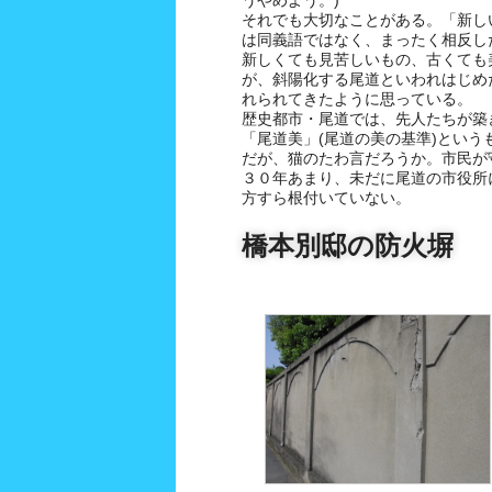
うやめよう。)
それでも大切なことがある。「新し
は同義語ではなく、まったく相反し
新しくても見苦しいもの、古くても
が、斜陽化する尾道といわれはじめた
れられてきたように思っている。
歴史都市・尾道では、先人たちが築
「尾道美」(尾道の美の基準)という
だが、猫のたわ言だろうか。市民が
３０年あまり、未だに尾道の市役所
方すら根付いていない。
橋本別邸の防火塀