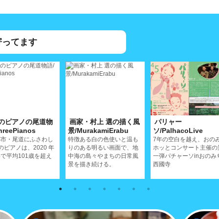
寄ってます
のピアノの尾道物
画家・村上 選の描く風
パリャー
hreePianos
景/MurakamiErabu
ソ/PalhacoLive
都市・尾道にふさわし
特徴ある白の色使いと温も
7年の空白を越え、おの
のピアノは、2020 年
りのある明るい画面で、地
ホッとコンサート主催の
で平均101歳を超え
中海の島々やまちの日常風
一弾パチャーソinおのみ
景を描き続ける。
西國寺