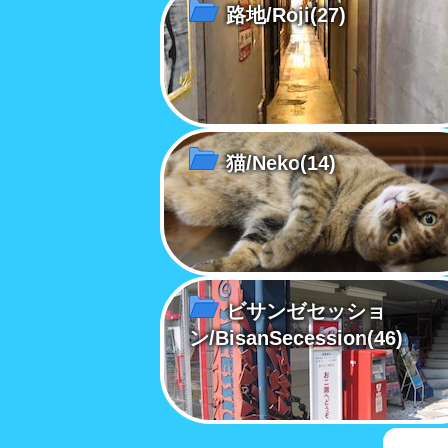
路地/Roji
(27)
猫/Neko
(14)
ビサンゼセッショ
ン/BisanSecession
(46)