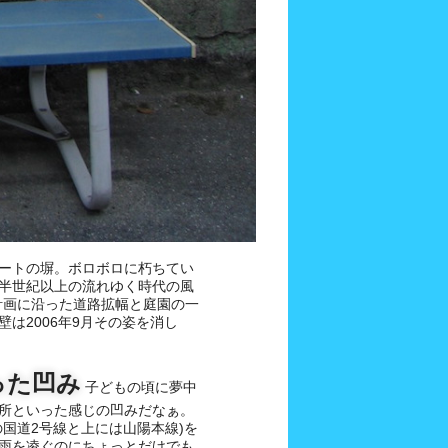
ートの塀。ボロボロに朽ちてい
半世紀以上の流れゆく時代の風
計画に沿った道路拡幅と庭園の一
は2006年9月その姿を消し
った凹み
子どもの頃に夢中
所といった感じの凹みだなぁ。
国道2号線と上には山陽本線)を
雨を凌ぐのにちょっとだけでも