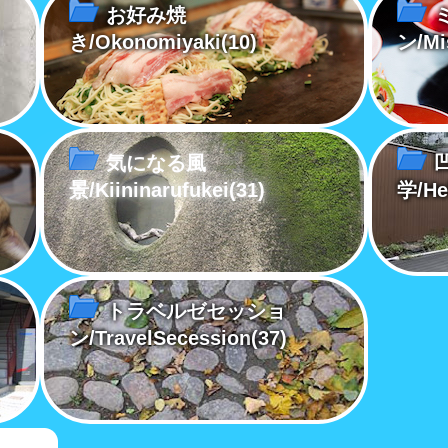
お好み焼
き/Okonomiyaki
(10)
ン/Mi
気になる風
景/Kiininarufukei
(31)
学/He
トラベルゼセッショ
ン/TravelSecession
(37)