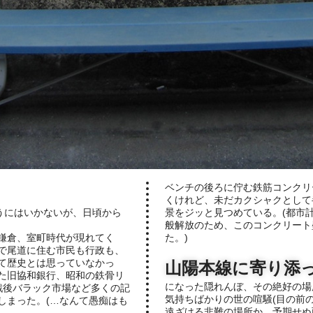
ベンチの後ろに佇む鉄筋コンクリ
くけれど、未だカクシャクとして
うにはいかないが、日頃から
景をジッと見つめている。(都市
般解放のため、このコンクリート壁
鎌倉、室町時代が現れてく
た。)
で尾道に住む市民も行政も、
て歴史とは思っていなかっ
山陽本線に寄り添
た旧協和銀行、昭和の鉄骨リ
になった隠れんぼ、その絶好の場
戦後バラック市場など多くの記
気持ちばかりの世の喧騒(目の前の
しまった。(…なんて愚痴はも
遠ざける非難の場所か、予期せぬ