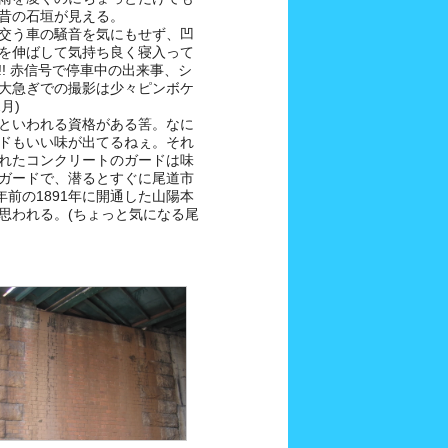
昔の石垣が見える。
交う車の騒音を気にもせず、凹
を伸ばして気持ち良く寝入って
! 赤信号で停車中の出来事、シ
大急ぎでの撮影は少々ピンボケ
月)
といわれる資格がある筈。なに
ドもいい味が出てるねぇ。それ
れたコンクリートのガードは味
ガードで、潜るとすぐに尾道市
年前の1891年に開通した山陽本
思われる。(ちょっと気になる尾