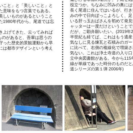
役立つか。ちなみに凹みの奥には
いこと」と「美しいこと」と
長く尾道に住んではいるが、行き
た意味をもつ言葉でもある。
みの中で日向ぼっこよろしく、足
美しいものがあるということ
いる肝っ玉おばさんを初めて発見!
1980年代から、尾道では忘
ャッターは一度だけということで
だが、ご勘弁願いたい。(2019年2
き上げてきた、云ってみれば
半世紀も経てば、これはもう遺産
ものがあると、吾輩は思うの
気なしに見る煉瓦と石積みのガー
守った歴史的景観運動から早
に比べて、右側の複線化で増築さ
には都市デザインという考え
気ない。これは浄土寺道の入り口
立中央図書館がある。今から115
線が単線であった時分のものだと
道シリーズの第１弾 2006年)