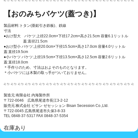
【おのみちバケツ(蓋つき)】
製品材料:トタン(亜鉛引き鉄板)、鉄線
寸法
●おけ型大 バケツ:上径22.0cm×下径17.2cm×高さ21.5cm 容量6.1リットル
蓋:直径21.5cm
●おけ型小 バケツ:上径20.0cm×下径15.5cm×高さ17.0cm 容量4.0リットル
蓋:直径19.5cm
●小バケツ バケツ:上径19.5cm×下径13.5cm×高さ12.5cm 容量2.6リットル
蓋:直径18.0cm
＊手作りのため、寸法はおよそのものとなります。
＊小バケツには木製の取っ手がついておりません。
製造元:有限会社 内海製作所
〒722-0046 広島県尾道市長江3-2-12
販売元:株式会社 ビサン ゼセッション Bisan Secession Co.,Ltd.
〒722-0045 広島県尾道市久保3-8-33
TEL 0848-37-5317 FAX 0848-37-5354
在庫あり