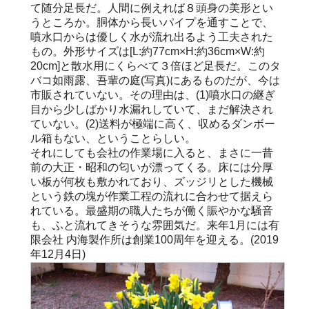
て随分足長だ。人間に例えれば８頭身の美形とい
うところか。胴体から長いパイプを通すことで、
噴水口からは優しく水が流れ出るよう工夫された
もの。外形サイズは[L:約77cm×H:約36cm×W:約
20cm]と散水用にくらべて３倍ほど足長だ。このタ
バコ如雨露、吾輩の庭(写真)にあるものだが、今は
市販されていない。その理由は、(1)噴水口の継ぎ
目から少しばかり水漏れしていて、まだ解決され
ていない。(2)送料が極端に高く、収めるダンボー
ル箱もない、ということらしい。
それにしても会社の作業場に入ると、まさに一昔
前の大正・昭和の匂いが漂ってくる。床には分厚
い板が何枚も敷かれており、ズッジリとした機械
という鉄の塊が作業工程の流れに合わせて据えら
れている。最盛期の職人たちが働く賑やかな騒音
も、ふと流れてきそうな雰囲気だ。来年1月には有
限会社 内海製作所は創業100周年を迎える。(2019
年12月4日)