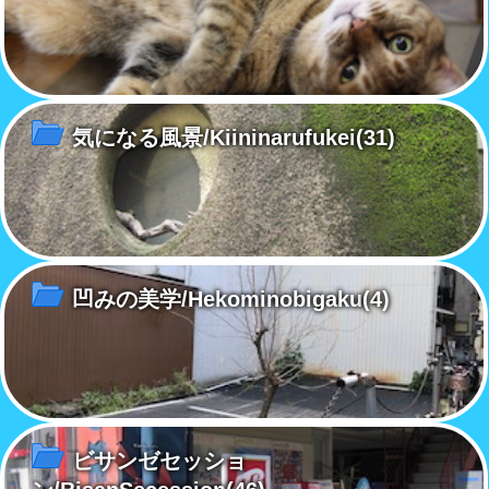
気になる風景/Kiininarufukei
(31)
凹みの美学/Hekominobigaku
(4)
ビサンゼセッショ