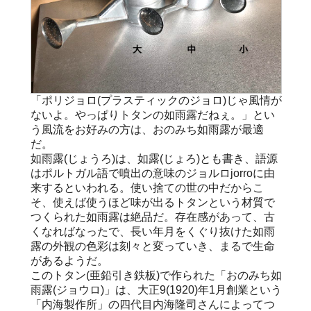
「ポリジョロ(プラスティックのジョロ)じゃ風情が
ないよ。やっぱりトタンの如雨露だねぇ。」とい
う風流をお好みの方は、おのみち如雨露が最適
だ。
如雨露(じょうろ)は、如露(じょろ)とも書き、語源
はポルトガル語で噴出の意味のジョルロjorroに由
来するといわれる。使い捨ての世の中だからこ
そ、使えば使うほど味が出るトタンという材質で
つくられた如雨露は絶品だ。存在感があって、古
くなればなったで、長い年月をくぐり抜けた如雨
露の外観の色彩は刻々と変っていき、まるで生命
があるようだ。
このトタン(亜鉛引き鉄板)で作られた「おのみち如
雨露(ジョウロ)」は、大正9(1920)年1月創業という
「内海製作所」の四代目内海隆司さんによってつ