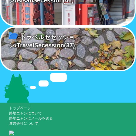
ン/BisanSecession
(46)
トラベルゼセッショ
ン/TravelSecession
(37)
トップページ
路地ニャンについて
路地ニャンにメールを送る
運営会社について