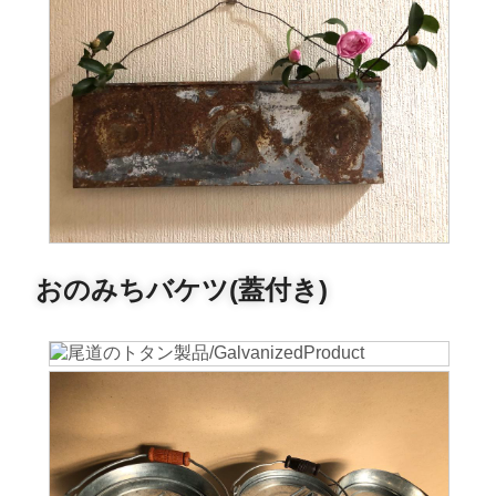
おのみちバケツ(蓋付き)