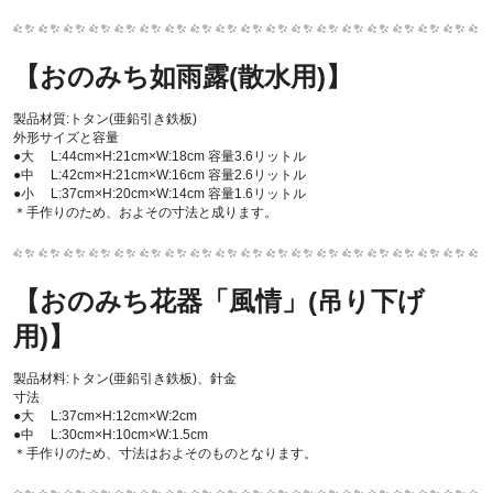
【おのみち如雨露(散水用)】
製品材質:トタン(亜鉛引き鉄板)
外形サイズと容量
●大 L:44cm×H:21cm×W:18cm 容量3.6リットル
●中 L:42cm×H:21cm×W:16cm 容量2.6リットル
●小 L:37cm×H:20cm×W:14cm 容量1.6リットル
＊手作りのため、およその寸法と成ります。
【おのみち花器「風情」(吊り下げ
用)】
製品材料:トタン(亜鉛引き鉄板)、針金
寸法
●大 L:37cm×H:12cm×W:2cm
●中 L:30cm×H:10cm×W:1.5cm
＊手作りのため、寸法はおよそのものとなります。