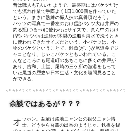
昔は職人も7人いたようで、最盛期にはバケツだけ
でも流れ作業で手際よく1日1,000個を作っていた
という。まさに熟練の職人技の真骨頂だろう。
バケツの写真で一番左のおけ(型)バケツ大は井戸の
釣る瓶(つるべ)に使われたサイズで、真ん中のおけ
(型)バケツ小は漁師が木製の漁船を海水で洗うとき
に使われてきたサイズだという。小バケツは、小
物のバケツということで、雑魚(ざこ)が尾道弁でジ
ャコとなり、じゃこバケツともいわれている。こ
んなところにも尾道町のあちこちに多くの井戸が
あり、吉和、土堂、尾崎の三ケ所の漁港をもって
いた尾道の歴史や日常生活・文化を垣間見ること
ができる。
余談ではあるが？？？
オッホン。吾輩は路地ニャン公の祖父ニャン博
士。どうやら吾輩の出番のようじゃ。鉄板を錫