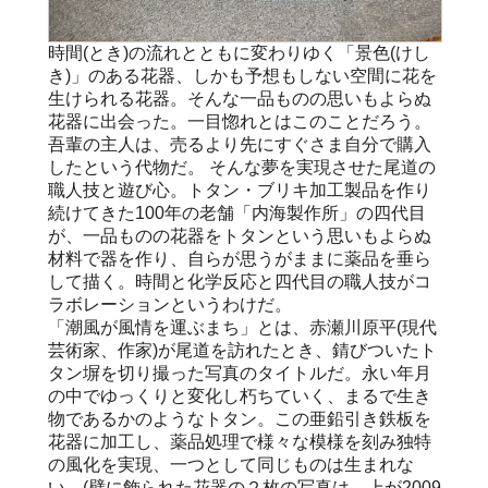
時間(とき)の流れとともに変わりゆく「景色(けし
き)」のある花器、しかも予想もしない空間に花を
生けられる花器。そんな一品ものの思いもよらぬ
花器に出会った。一目惚れとはこのことだろう。
吾輩の主人は、売るより先にすぐさま自分で購入
したという代物だ。 そんな夢を実現させた尾道の
職人技と遊び心。トタン・ブリキ加工製品を作り
続けてきた100年の老舗「内海製作所」の四代目
が、一品ものの花器をトタンという思いもよらぬ
材料で器を作り、自らが思うがままに薬品を垂ら
して描く。時間と化学反応と四代目の職人技がコ
ラボレーションというわけだ。
「潮風が風情を運ぶまち」とは、赤瀬川原平(現代
芸術家、作家)が尾道を訪れたとき、錆びついたト
タン塀を切り撮った写真のタイトルだ。永い年月
の中でゆっくりと変化し朽ちていく、まるで生き
物であるかのようなトタン。この亜鉛引き鉄板を
花器に加工し、薬品処理で様々な模様を刻み独特
の風化を実現、一つとして同じものは生まれな
い。(壁に飾られた花器の２枚の写真は、上が2009