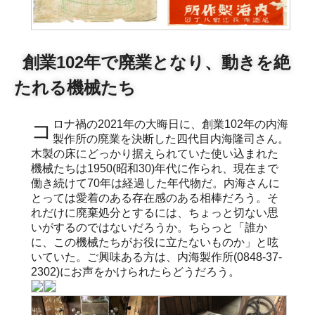
創業102年で廃業となり、動きを絶
たれる機械たち
コロナ禍の2021年の大晦日に、創業102年の内海
製作所の廃業を決断した四代目内海隆司さん。
木製の床にどっかり据えられていた使い込まれた
機械たちは1950(昭和30)年代に作られ、現在まで
働き続けて70年は経過した年代物だ。内海さんに
とっては愛着のある存在感のある相棒だろう。そ
れだけに廃棄処分とするには、ちょっと切ない思
いがするのではないだろうか。ちらっと「誰か
に、この機械たちがお役に立たないものか」と呟
いていた。ご興味ある方は、内海製作所(0848-37-
2302)にお声をかけられたらどうだろう。