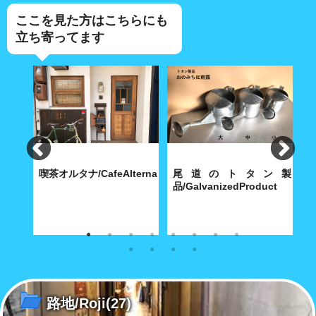
ここを見た方はこちらにも
立ち寄ってます
食
喫茶オルタナ/CafeAlterna
尾道のトタン製
iShokudo
品/GalvanizedProduct
B
食べ飽
八坂神社に通じる築島(明神)小
内海製作所(大正9年創業)が今
【
路に根付いた小さな喫茶店
も昭和30年代の機械で製造す
ち
る堅牢無比の手作り尾道トタ
ル
ン・グッズ
路地/Roji
(27)