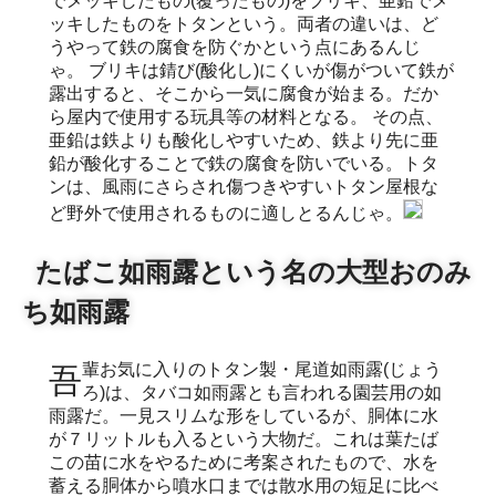
でメッキしたもの(覆ったもの)をブリキ、亜鉛でメ
ッキしたものをトタンという。両者の違いは、ど
うやって鉄の腐食を防ぐかという点にあるんじ
ゃ。 ブリキは錆び(酸化し)にくいが傷がついて鉄が
露出すると、そこから一気に腐食が始まる。だか
ら屋内で使用する玩具等の材料となる。 その点、
亜鉛は鉄よりも酸化しやすいため、鉄より先に亜
鉛が酸化することで鉄の腐食を防いでいる。トタ
ンは、風雨にさらされ傷つきやすいトタン屋根な
ど野外で使用されるものに適しとるんじゃ。
たばこ如雨露という名の大型おのみ
ち如雨露
吾輩お気に入りのトタン製・尾道如雨露(じょう
ろ)は、タバコ如雨露とも言われる園芸用の如
雨露だ。一見スリムな形をしているが、胴体に水
が７リットルも入るという大物だ。これは葉たば
この苗に水をやるために考案されたもので、水を
蓄える胴体から噴水口までは散水用の短足に比べ