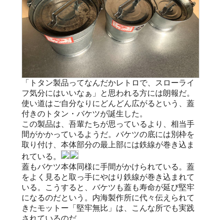
「トタン製品ってなんだかレトロで、スローライ
フ気分にはいいなぁ」と思われる方には朗報だ。
使い道はご自分なりにどんどん広がるという、蓋
付きのトタン・バケツが誕生した。
この製品は、吾輩たちが思っているより、相当手
間がかかっているようだ。バケツの底には別枠を
取り付け、本体部分の最上部には鉄線が巻き込ま
れている。
蓋もバケツ本体同様に手間がかけられている。蓋
をよく見ると取っ手にやはり鉄線が巻き込まれて
いる。こうすると、バケツも蓋も寿命が延び堅牢
になるのだという。内海製作所に代々伝えられて
きたモットー「堅牢無比」は、こんな所でも実践
されているのだ。