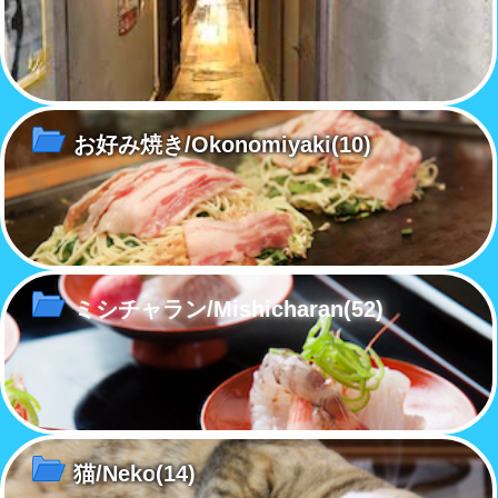
お好み焼き/Okonomiyaki
(10)
ミシチャラン/Mishicharan
(52)
猫/Neko
(14)