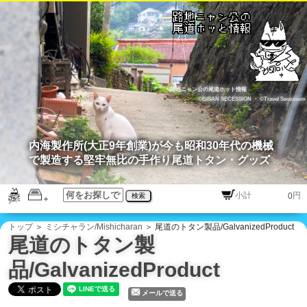
路地ニャン公の尾道ホット情報
©BISAN SECESSION
・
©Travel Secession
内海製作所(大正9年創業)が今も昭和30年代の機械
で製造する堅牢無比の手作り尾道トタン・グッズ
円
検索
トップ
＞
ミシチャラン/Mishicharan
＞ 尾道のトタン製品/GalvanizedProduct
尾道のトタン製
品/GalvanizedProduct
メールで送る