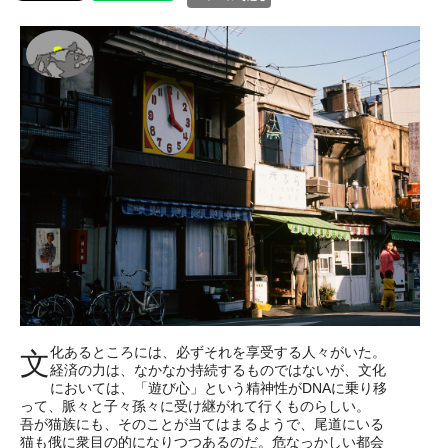
化あるところには、必ずそれを享受する人々がいた。
文
経済の力は、なかなか持続するものではないが、文化
においては、「遊び心」という精神性がDNAに乗り移
って、脈々と子々孫々に受け継がれて行くものらしい。
吾が猫族にも、そのことが当てはまるようで、尾道にいる
猫も俄に衆目の的になりつつあるのだ。危なっかしい都会