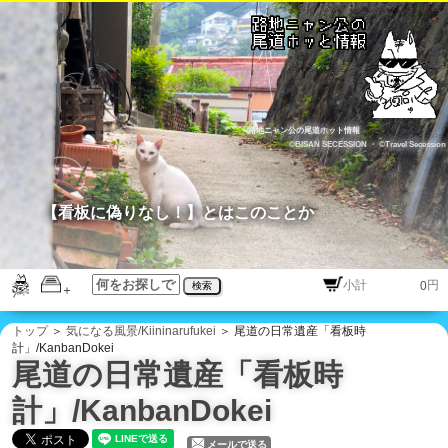
路地ニャン公の尾道ホット情報
©BISAN SECESSION
・
©Travel Secession
【看板に偽りなし！】とはこのことか
円
検索
トップ
＞
気になる風景/Kiininarufukei
＞ 尾道の日常遺産「看板時
計」/KanbanDokei
尾道の日常遺産「看板時
計」/KanbanDokei
メールで送る