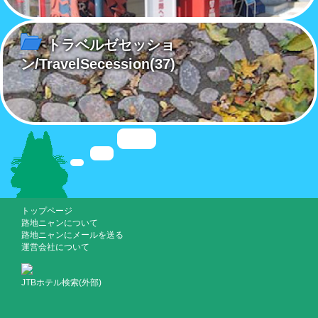
トラベルゼセッショ
ン/TravelSecession
(37)
トップページ
路地ニャンについて
路地ニャンにメールを送る
運営会社について
JTBホテル検索(外部)