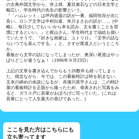
の古典外国文学から、井上靖、夏目漱石などの日本文学と
幅広い。学生時代の先生の影響という。
『「ハムレット」は坪内逍遥の訳が一番。福田恒存が次に
良い。ロシア文学は中村白葉、米川まさおの訳が.....。(中
略).....毎日少しでもいいから本を読み、文を書くことを習
慣にするといい。』と梶山さん。学生時代まで油絵も描い
ていたそうで、『好きな画家は、ユトリロ』『文学の話な
らいつでも喜んでする。』と、さすが尾道人というところ
か。
看板から文学の話になってしまったが、奥深い尾道はやっ
ぱりどこか違うなぁ！（1996年９月23日）
上記の文章を書き込んでからもう20数年も経ってしまっ
た。残念ながら、今では、この看板時計は時を刻まない。
文末の締めの余談になるが、赤瀬川原平さんは、この時計
屋の看板時計を正面から撮ったため、発表された写真をみ
ると、ガラス戸に吾輩がおぼろげに写っていた。(これは
吾輩にとって人生最大の喜びであった。)
ここを見た方はこちらにも
立ち寄ってます