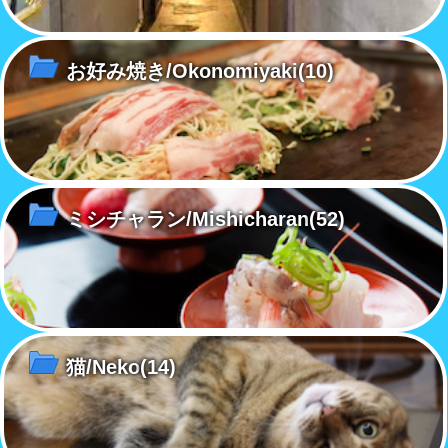
お好み焼き/Okonomiyaki
(10)
ミシチャラン/Mishicharan
(52)
猫/Neko
(14)