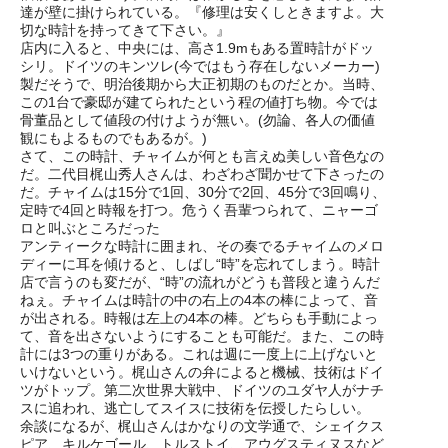
達が壁に掛けられている。『修理は安くしときますよ。大
切な時計を持ってきて下さい。』
店内に入ると、中央には、高さ1.9mもある置時計がドッ
シリ。ドイツのキンツレ(今ではもう存在しないメーカー)
製だそうで、明治後期から大正初期のものだとか。当時、
この1台で豪邸が建てられたという程の値打ち物。今では
骨董品として値段の付けようが無い。(勿論、各人の価値
観にもよるものでもあるが。)
さて、この時計、チャイムが何とも言えぬ美しい音色なの
だ。二代目梶山秀人さんは、わざわざ聞かせて下さったの
だ。チャイムは15分で1回、30分で2回、45分で3回鳴り、
定時で4回と時報を打つ。危うく吾輩つられて、ニャーゴ
ロと叫ぶところだった
アンティークな時計に囲まれ、その奏でるチャイムのメロ
ディーに耳を傾けると、しばし“時”を忘れてしまう。時計
店で言うのも変だが、“時”の流れがどうも普段と違うんだ
ねぇ。チャイムは時計の中の右上の4本の棒によって、音
が出される。時報は左上の4本の棒。どちらも手動によっ
て、音を出さないようにすることも可能だ。また、この時
計には3つの重りがある。これは週に一度上に上げないと
いけないという。梶山さんの弁によると機械、技術はドイ
ツがトップ。第二次世界大戦中、ドイツのユダヤ人がナチ
スに追われ、逃亡してスイスに技術を伝授したらしい。
余談になるが、梶山さんはかなりの文学通で、シェイクス
ピア、キルケゴール、トルストイ、アウグスティヌスなど