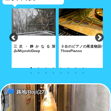
e
三次・静かなる深
３台のピアノの尾道物語/
み/MiyoshiDeep
ThreePianos
景
寺に舞
雪化粧の三次のまちには深みの
歴史都市・尾道にふさわしい3
特
別だ
ある文化が根付いていた...。
台のピアノは、2020 年の今年
あ
で平均101歳を超えた！
島
け
路地/Roji
(27)