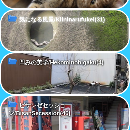
気になる風景/Kiininarufukei
(31)
凹みの美学/Hekominobigaku
(4)
ビサンゼセッショ
ン/BisanSecession
(46)