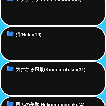
猫/Neko
(14)
気になる風景/Kiininarufukei
(31)
凹みの美学/Hekominobigaku
(4)