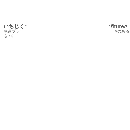
いちじくコンフィチュール誕生の経緯/FigconfitureA
尾道ブランドづくりで、発案した特産品のいちじくを付加価値のある
ものに