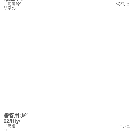
「尾道冷やし中華そば」の麺は、尾道ラーメンの麺で、ちょっぴりピ
リ辛のスープのマリアージュが絶妙
贈答用:尾道ラーメン＆冷やし中華そば
02/HiyashityukaSoba02_gift
「尾道ラーメン」と「冷やし中華そば」、麺とスープのマリアージュ
はいずれも絶妙の味です。