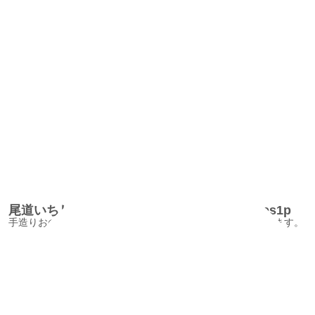
尾道いちじくコンフィチュール1/Figconfitures1p
手造りおのみち朝捥ぎいちじくコンフィチュールをお届けします。