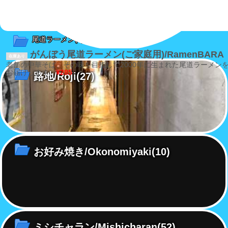
尾道ラーメン
(2)
がんぼう尾道ラーメン(ご家庭用)/RamenBARA
在庫あり
老舗の中華そば、その味を目指して2000年に生まれた尾道ラーメン
お届けします。
¥285
路地/Roji
(27)
お好み焼き/Okonomiyaki
(10)
ミシチャラン/Mishicharan
(52)