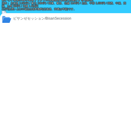
送料： 北海道 2,024円 / 東北 1364円 / 関東、東京、信越 1144円 / 北陸、中部 1,034円 / 関西、中国、四
国、九州 924円 / 沖縄 1,914円
2万円お買い上げの場合は送料無料(北海道、沖縄は半額)です。
ビサンゼセッション/BisanSecession