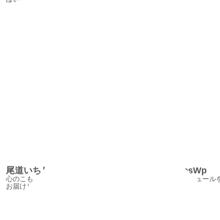
尾道いちじくコンフィチュール2/FigconfituresWp
心のこもった1本の手造りおのみち朝捥ぎいちじくコンフィチュール
お届けします。