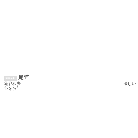
尾道風景お便りセット/LetterSet
在庫あり
薩谷和夫(映画美術監督)の描いた尾道風景画のお便りセットは優しい
心をお届けします
¥3,300