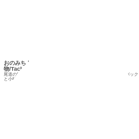
おのみちトートバック＆小
物/TachibanaTextileInstitute2
尾道の帆布を使って作られた、イチジクをイメージしたトートバック
と小物です。