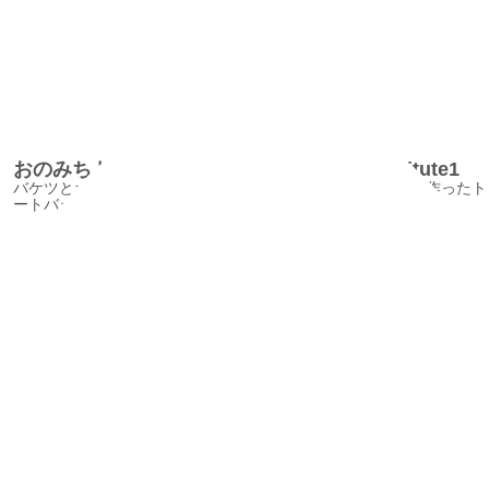
おのみちトートバック/TachibanaTextileInstitute1
バケツとボートそして魚のフグをイメージして尾道の帆布で作ったト
ートバックです。