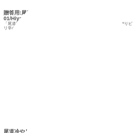
贈答用:尾道冷やし中華そば
01/HiyashityukaSoba01_gift
「尾道冷やし中華そば」の麺は、尾道ラーメンの麺で、ちょっぴりピ
リ辛のスープのマリアージュが絶妙
尾道冷やし中華そば/HiyashityukaSoba