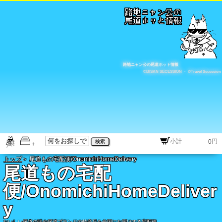
路地ニャン公の尾道ホット情報
©BISAN SECESSION
・
©Travel Secession
円
検索
トップ
＞ 尾道もの宅配便/OnomichiHomeDelivery
尾道もの宅配
便/OnomichiHomeDeliver
y
おいしい尾道の味や尾道ブランドの特産品を全国にお届けする宅配便。