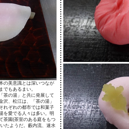
本の美意識とは深いつなが
までもあるまい。
「茶の湯」と共に発展して
金沢、松江は、「茶の湯」
それぞれの都市では和菓子
湯を愛でる人々は多い。明
て茶園(茶室のある庭をもつ
でいたようだ。藪内流、速水