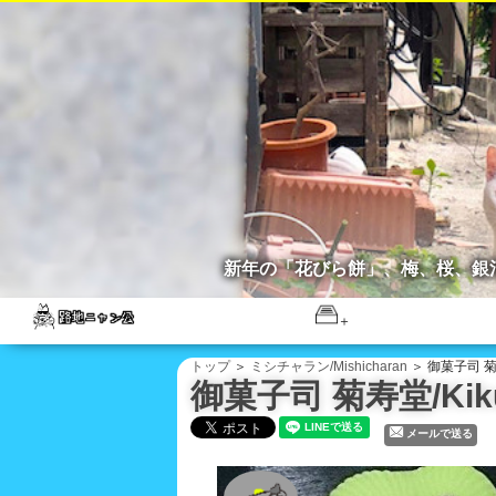
新年の「花びら餅」、梅、桜、銀
トップ
＞
ミシチャラン/Mishicharan
＞ 御菓子司 菊寿
御菓子司 菊寿堂/Kiku
メールで送る