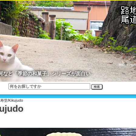
路地ニャン公の
河など「季節の和菓子」シリーズが面白い
検索
堂/Kikujudo
judo