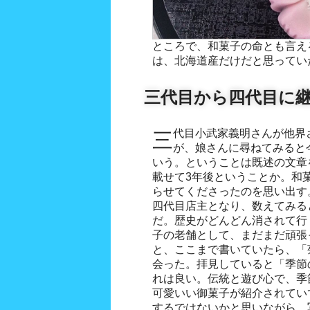
ところで、和菓子の命とも言え
は、北海道産だけだと思ってい
三代目から四代目に
三代目小武家義明さんが他界されたのを薄々感じてはいた
が、娘さんに尋ねてみると
いう。ということは既述の文章
載せて3年後ということか。和
らせてくださったのを思い出す
四代目店主となり、数えてみる
だ。歴史がどんどん消されて行
子の老舗として、まだまだ頑張
と、ここまで書いていたら、「菊
会った。拝見していると「季節
れは良い。伝統と遊び心で、季
可愛いい御菓子が紹介されてい
するではないかと思いながら、