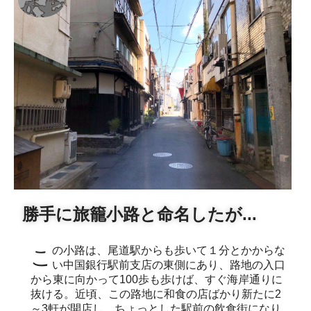
勝手に旅籠小路と命名したが...
この小路は、尾道駅からも歩いて１分とかからな
い中国銀行駅前支店の東側にあり、路地の入口
から東に向かって100歩も歩けば、すぐ海岸通りに
抜ける。近頃、この路地に和食の店ばかり新たに2
～3軒が開店し、ちょっとした駅前の飲食街になり