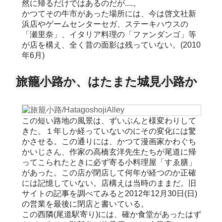
然に帰るだけではあるのだが....。
かつてその牛市があった場所には、今は啓文社新
浜店やゲームセンターセガ、ステーキハウスの
「瀬里奈」、イタリア料理の「ファンダンゴ」等
が店を構え、全く昔の面影は残っていない。(2010
年6月)
旅籠小路か、はたまた城見小路か
この短い路地の風景は、ずいぶんと様変わりして
きた。１年しか経っていないのにその変化には驚
かさせる。この通りには、かつて漫画家かわぐち
かいじさん、作家の高橋玄洋先生たちが尾道に帰
ってこられたときに必ず寄る小料理屋「すゑ膳」
があった。この店が閉店して何年が経つのか正確
には記憶していない。店構えは当時のままだ。旧
サイトの記事を調べてみると2012年12月30日(日)
の営業を最後に閉店と書いている。
この西隣(尾道駅寄り)には、確か食堂があったはず