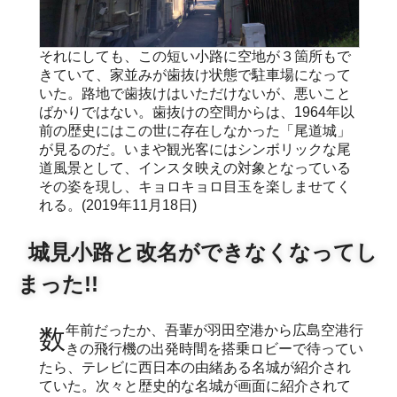
それにしても、この短い小路に空地が３箇所もで
きていて、家並みが歯抜け状態で駐車場になって
いた。路地で歯抜けはいただけないが、悪いこと
ばかりではない。歯抜けの空間からは、1964年以
前の歴史にはこの世に存在しなかった「尾道城」
が見るのだ。いまや観光客にはシンボリックな尾
道風景として、インスタ映えの対象となっている
その姿を現し、キョロキョロ目玉を楽しませてく
れる。(2019年11月18日)
城見小路と改名ができなくなってし
まった!!
数年前だったか、吾輩が羽田空港から広島空港行
きの飛行機の出発時間を搭乗ロビーで待ってい
たら、テレビに西日本の由緒ある名城が紹介され
ていた。次々と歴史的な名城が画面に紹介されて