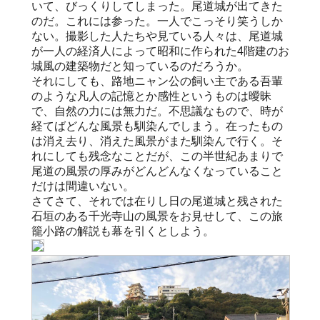
いて、びっくりしてしまった。尾道城が出てきた
のだ。これには参った。一人でこっそり笑うしか
ない。撮影した人たちや見ている人々は、尾道城
が一人の経済人によって昭和に作られた4階建のお
城風の建築物だと知っているのだろうか。
それにしても、路地ニャン公の飼い主である吾輩
のような凡人の記憶とか感性というものは曖昧
で、自然の力には無力だ。不思議なもので、時が
経てばどんな風景も馴染んでしまう。在ったもの
は消え去り、消えた風景がまた馴染んで行く。そ
れにしても残念なことだが、この半世紀あまりで
尾道の風景の厚みがどんどんなくなっていること
だけは間違いない。
さてさて、それでは在りし日の尾道城と残された
石垣のある千光寺山の風景をお見せして、この旅
籠小路の解説も幕を引くとしよう。