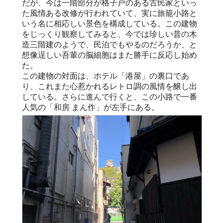
だが、今は一階部分が格子戸のある古民家といっ
た風情ある改修が行われていて、実に旅籠小路と
いう名に相応しい景色を構成している。この建物
をじっくり観察してみると、今では珍しい昔の木
造三階建のようで、民泊でもやるのだろうか、と
想像逞しい吾輩の脳細胞はまた勝手に反応し始め
た。
この建物の対面は、ホテル「港屋」の裏口であ
り、これまた心惹かれるレトロ調の風情を醸し出
している。さらに進んで行くと、この小路で一番
人気の「和房 まん作」が左手にある。