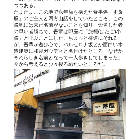
つつある。
たまたま、この地で永年店を構えた食事処「すゑ
膳」のご主人と四方山話をしていたところ、この
路地には未だ名前がないことを知り、命名した者
の早い者勝ちで、吾輩は即座に「旅籠(はたご)小
路」と呼ぶことにした。ちょっと横道にそれる
が、吾輩が遊び心で、バルセロナ坂とか面白い木
造建築に和製ガウディと名付けたところ、なぜか
それらしき名前となって一人歩きしてしまった。
今から考えると少々後ろめたいところだ。