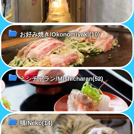
お好み焼き/Okonomiyaki
(10)
ミシチャラン/Mishicharan
(52)
猫/Neko
(14)