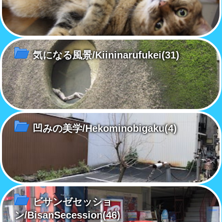
気になる風景/Kiininarufukei
(31)
凹みの美学/Hekominobigaku
(4)
ビサンゼセッショ
ン/BisanSecession
(46)