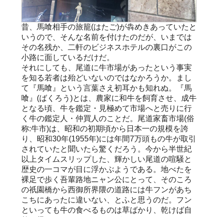
昔、馬喰相手の旅籠(はたご)が犇めきあっていたと
いうので、そんな名前を付けたのだが、いまでは
その名残か、二軒のビジネスホテルの裏口がこの
小路に面しているだけだ。
それにしても、尾道に牛市場があったという事実
を知る若者は殆どいないのではなかろうか。まし
て『馬喰』という言葉さえ初耳かも知れぬ。『馬
喰』(ばくろう)とは、農家に和牛を飼育させ、成牛
となる頃、牛を鑑定・見極めて市場へと売りに行
く牛の鑑定人・仲買人のことだ。尾道家畜市場(俗
称:牛市)は、昭和の初期頃から日本一の規模を誇
り、昭和30年(1955年)には年間7万頭もの牛が取引
されていたと聞いたら驚くだろう。今から半世紀
以上タイムスリップした、輝かしい尾道の喧騒と
歴史の一コマが目に浮かぶようである。地べたを
裸足で歩く吾輩路地ニャン公にとって、そのころ
の祇園橋から西御所界隈の道路には牛フンがあち
こちにあったに違いない、とふと思うのだ。フン
といっても牛の食べるものは草ばかり、乾けば自