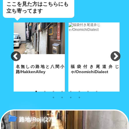
ここを見た方はこちらにも
立ち寄ってます
lley
名無しの路地と八間小
福袋付き尾道弁じ
路/HakkenAlley
ゃ/OnomichiDialect
路
な商店
奥深い路地の真ん中に大きな空
経済合理性が優先する現代社会
こ
間がポッカリと。
で「方言」も「路地」と同じ運
あ
命をたどるのか……
路地/Roji
(27)