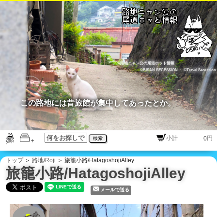
路地ニャン公の尾道ホット情報
©BISAN SECESSION
・
©Travel Secession
この路地には昔旅館が集中してあったとか。
円
検索
トップ
＞
路地/Roji
＞ 旅籠小路/HatagoshojiAlley
旅籠小路/HatagoshojiAlley
メールで送る