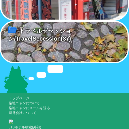
トラベルゼセッショ
ン/TravelSecession
(37)
トップページ
路地ニャンについて
路地ニャンにメールを送る
運営会社について
JTBホテル検索(外部)