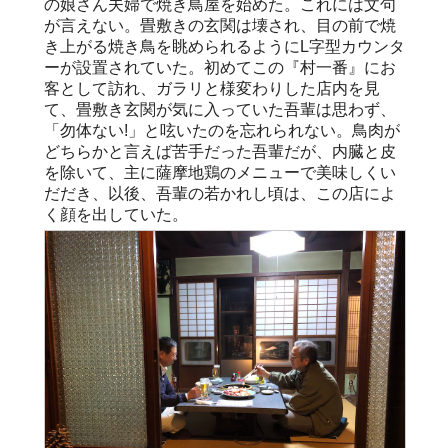
の娘さん夫婦で焼き鳥屋を始めた。これには文句
が言えない。畳敷きの玄関は壊され、目の前で焼
き上がる焼き鳥を眺められるようにL字型カウンタ
ーが設置されていた。初めてこの『村一番』にお
客として訪れ、ガラリと様変わりした店内を見
て、畳敷き玄関が気に入っていた吾輩は思わず、
「勿体ない!」と呟いたのを忘れられない。鳥肉が
どちらかと言えば苦手だった吾輩だが、内臓と皮
を除いて、主に薩摩地鶏のメニューで美味しくい
だだき、以後、吾輩の若かれし頃は、この店によ
く顔を出していた。