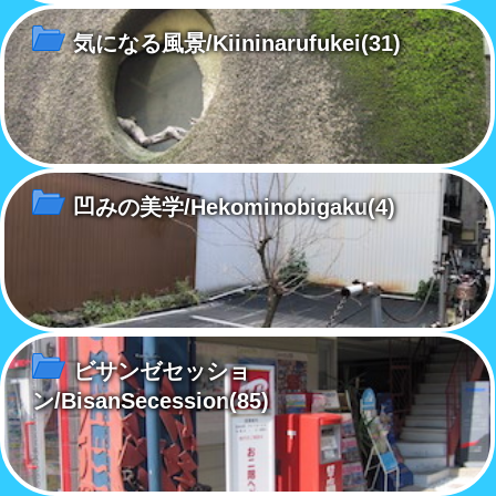
気になる風景/Kiininarufukei
(31)
凹みの美学/Hekominobigaku
(4)
ビサンゼセッショ
ン/BisanSecession
(85)