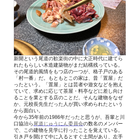
新開という尾道の歓楽街の中に大正時代に建てら
れたもらしい木造建築物がまだ結構残っている。
その尾道的風情をもつ店の一つが、格子戸のある
「村一番」だ。もともとこの家は、昔「置屋」だ
ったという。「置屋」とは芸者や遊女などを抱え
ていて、求めに応じて茶屋・料亭などに差し向け
ることを業とする店のことだ。そんな建物をなぜ
か、元校長先生だった人が買い求められたという
から面白い。
今から35年前の1986年だったと思うが、吾輩と川
口協治ら
尾道じゅうにん委員会
の数名のメンバー
で、この建物を見学に行ったことを覚えている。
引き戸を開けて中に入るとすぐ土間があり、左手