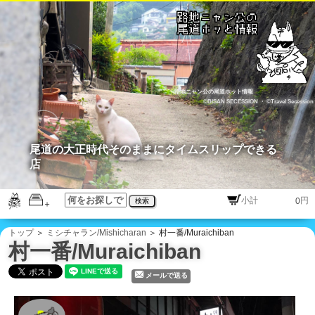
路地ニャン公の尾道ホット情報
©BISAN SECESSION
・
©Travel Secession
尾道の大正時代そのままにタイムスリップできる
店
円
検索
トップ
＞
ミシチャラン/Mishicharan
＞ 村一番/Muraichiban
村一番/Muraichiban
メールで送る