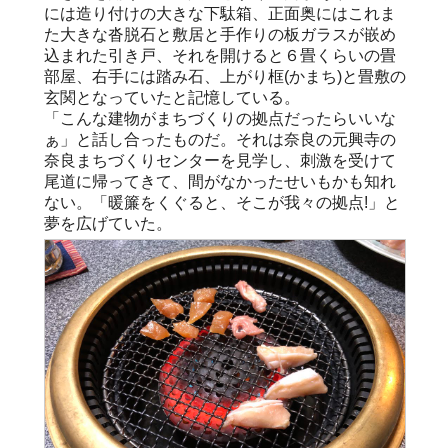
には造り付けの大きな下駄箱、正面奥にはこれま
た大きな沓脱石と敷居と手作りの板ガラスが嵌め
込まれた引き戸、それを開けると６畳くらいの畳
部屋、右手には踏み石、上がり框(かまち)と畳敷の
玄関となっていたと記憶している。
「こんな建物がまちづくりの拠点だったらいいな
ぁ」と話し合ったものだ。それは奈良の元興寺の
奈良まちづくりセンターを見学し、刺激を受けて
尾道に帰ってきて、間がなかったせいもかも知れ
ない。「暖簾をくぐると、そこが我々の拠点!」と
夢を広げていた。