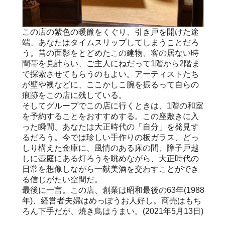
この店の紫色の暖簾をくぐり、引き戸を開けた途
端、あなたはタイムスリップしてしまうことだろ
う。昔の面影をとどめたこの建物、客の居ない時
間帯を見計らい、ご主人にねだって1階から2階ま
で探索させてもらうのもよい。アーティストたち
が壁や襖などに、ここかしこ腕を振るって自らの
痕跡をこの店に残している。
そしてグループでこの店に行くときは、1階の和室
を予約することをおすすめする。この座敷きに入
った瞬間、あなたは大正時代の「自分」を発見す
るだろう。今では珍しい手作りの板ガラス、どっ
しり構えた金庫に、風情のある床の間、障子戸越
しに壺庭にある灯ろうを眺めながら、大正時代の
日常を想像しながら一献美酒を交わすことができ
る信じがたい空間だ。
最後に一言。この店、創業は昭和最後の63年(1988
年)、経営者夫婦はめっぽうお人好し。商売はもち
ろん下手だが、焼き鳥はうまい。(2021年5月13日)