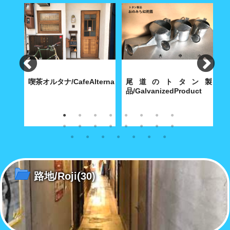
食
喫茶オルタナ/CafeAlterna
尾道のトタン製
iShokudo
品/GalvanizedProduct
B
食べ飽
八坂神社に通じる築島(明神)小
内海製作所(大正9年創業)が今
【
路に根付いた小さな喫茶店
も昭和30年代の機械で製造す
ち
る堅牢無比の手作り尾道トタ
ル
ン・グッズ
路地/Roji
(30)