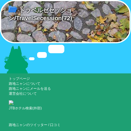
トラベルゼセッショ
ン/TravelSecession
(72)
トップページ
路地ニャンについて
路地ニャンにメールを送る
運営会社について
JTBホテル検索(外部)
路地ニャンのツイッター
/
口コミ