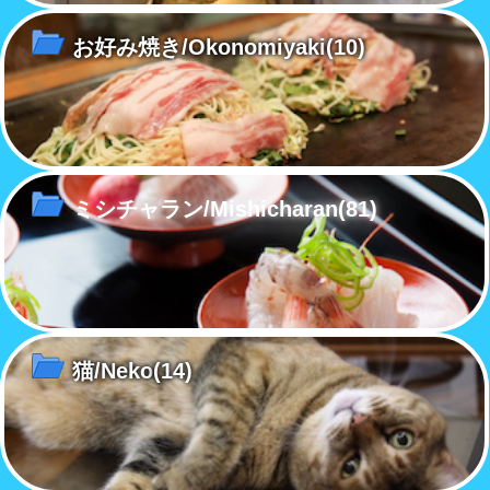
お好み焼き/Okonomiyaki
(10)
ミシチャラン/Mishicharan
(81)
猫/Neko
(14)