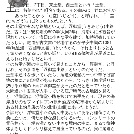
堂1丁目、2丁目、東土堂、西土堂という「土堂」
土
は、昔使われた町名である。その由来は、辻にお堂が
あったことから「辻堂(つじどう)」と呼ばれ、「土堂
(つちどう)」に訛ったものだという。
その土堂で有名な路地といえば、浮御堂(うきみどう)小路
だ。古くは平安初期の807年(大同2年)、海沿いに水観音が
現れたといって、海辺に小さな堂を建て、加持祈祷してい
たらしい。尾道が古文書に登場するのが平安中期の1081
年(尾道浦「西國寺文書」)というから、それよりもっと古
く気が遠くなるほど古い話だ。いわゆる修験道が尾道に伝
えられた始まりだという。
そのお堂が海の中に浮いて見えたことから「浮御堂」と呼
ばれ、その参道を「浮御堂小路」というのだそうだ。
土堂本通りを歩いていたら、尾道の老舗の一つ中華そば宮
地の角にこの道標があるものだから、てっきり海岸通りに
抜ける路地の正面に浮御堂があったのだと思っていたら、
大間違い！吾輩が入手している江戸時代の古地図を見る
と、浮御堂は、浮御堂小路を抜けて右手あたり、現在の海
岸通りのセブンイレブン(原田酒店)の駐車場から駅よりに
ある村上釣具店の間の北側(山側)にあったようだ。
余談だが、浮御堂小路の真ん中あたりにあるお稲荷さんの
前に立つと、何だか妙な感じがするのだ。コンクリートの
電信柱が、一坪も満たない小さな境内の中に、まるで御神
体よろしくドッシリ構えて居座っているのだ。実に尾道ら
しいね。