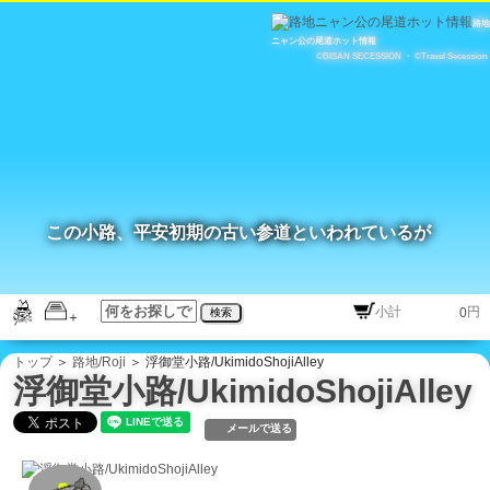
路地
ニャン公の尾道ホット情報
©BISAN SECESSION
・
©Travel Secession
この小路、平安初期の古い参道といわれているが
円
検索
トップ
＞
路地/Roji
＞ 浮御堂小路/UkimidoShojiAlley
浮御堂小路/UkimidoShojiAlley
メールで送る