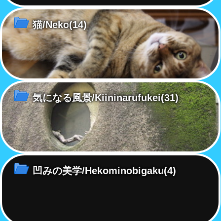
猫/Neko
(14)
気になる風景/Kiininarufukei
(31)
凹みの美学/Hekominobigaku
(4)