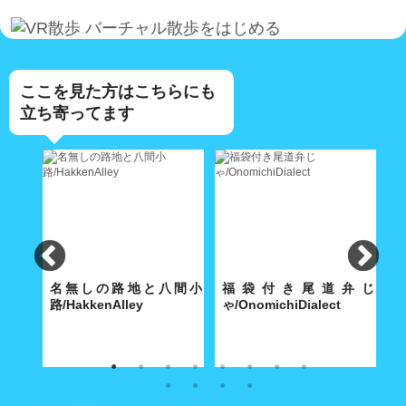
バーチャル散歩をはじめる
ここを見た方はこちらにも
立ち寄ってます
lley
名無しの路地と八間小
福袋付き尾道弁じ
路/HakkenAlley
ゃ/OnomichiDialect
路
な商店
奥深い路地の真ん中に大きな空
経済合理性が優先する現代社会
こ
間がポッカリと。
で「方言」も「路地」と同じ運
あ