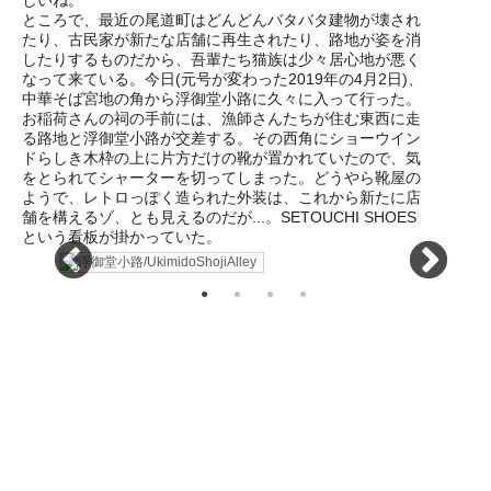
ところで、最近の尾道町はどんどんバタバタ建物が壊され
たり、古民家が新たな店舗に再生されたり、路地が姿を消
したりするものだから、吾輩たち猫族は少々居心地が悪く
なって来ている。今日(元号が変わった2019年の4月2日)、
中華そば宮地の角から浮御堂小路に久々に入って行った。
お稲荷さんの祠の手前には、漁師さんたちが住む東西に走
る路地と浮御堂小路が交差する。その西角にショーウイン
ドらしき木枠の上に片方だけの靴が置かれていたので、気
をとられてシャーターを切ってしまった。どうやら靴屋の
ようで、レトロっぽく造られた外装は、これから新たに店
舗を構えるゾ、とも見えるのだが...。SETOUCHI SHOES
という看板が掛かっていた。