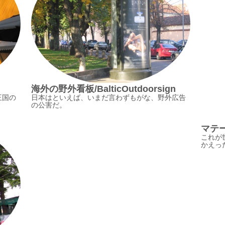
海外の野外看板/BalticOutdoorsign
王国の
日本はといえば、いまだ言わずもがな、野外広告
の公害だ。
マテーラ
これが
かえっ