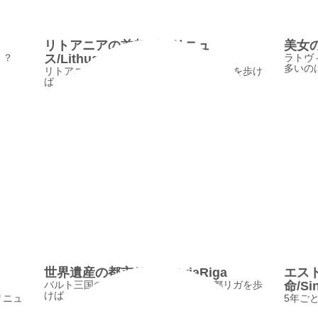
リトアニアの首都ヴィリニュ
美女の住
！？
ス/LithuaniaVilnius
ラトヴ
多いの
リトアニアの首都ヴィリニュスの旧市街地を歩け
ば
世界遺産の都市リガ/LatviaRiga
エス
バルト三国のひとつ、ラトヴィアの首都リガを歩
命/Sin
けば
リニュ
5年ご