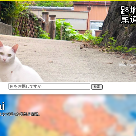
路地ニャン公の
検索
i
駄文で綴った海外見聞録。