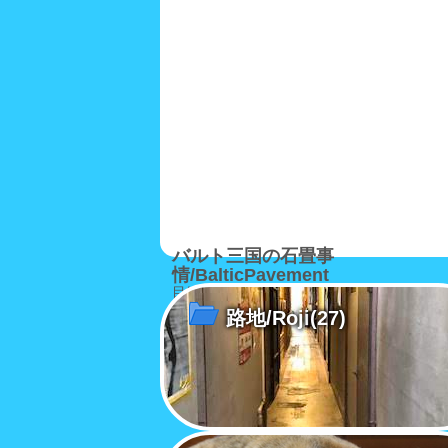
バルト三国の石畳事
情/BalticPavement
目線の低いニャン公がバルト三国で目にす
とは
路地/Roji
(27)