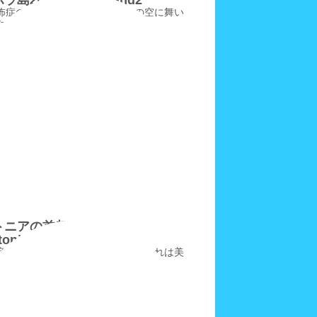
島2/BoraBoraIsland2
怖症の吾輩もついにボラボラ島の空に舞い
た
トニアの首都タリ
oniaTallinn
産の都市タリンで見つけたもの、それは美
石のような