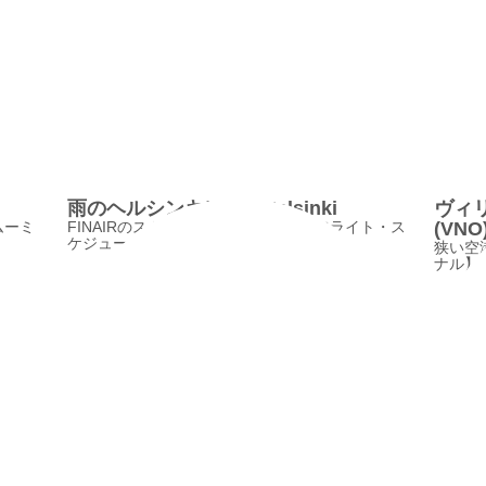
雨のヘルシンキ/RainyHelsinki
ヴィ
ムーミ
FINAIRのストライキで、二転三転のフライト・ス
(VNO)
ケジュールに
狭い空
ナル】