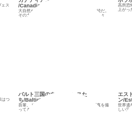
カナディアンロッキー
ボラボラ
ヴェス
/CanadianRockies
高所恐
上がっ
大自然が作る造形美には、驚嘆と感動の連続だ。
その大自然の中に間借りするように暮らす人々
バルト三国のウエイトレスた
エス
輩はつ
ち/BalticWaitress
ン/Est
吾輩、ドギマギしながらバルトの女性の写真を撮
世界遺
ってきたが
しい宝