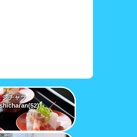
ミシチャラ
shicharan
(52)