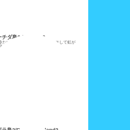
ダ島2 /Procida2
冷たい雨とその後の雹ひょう、そして虹が
迎えた。