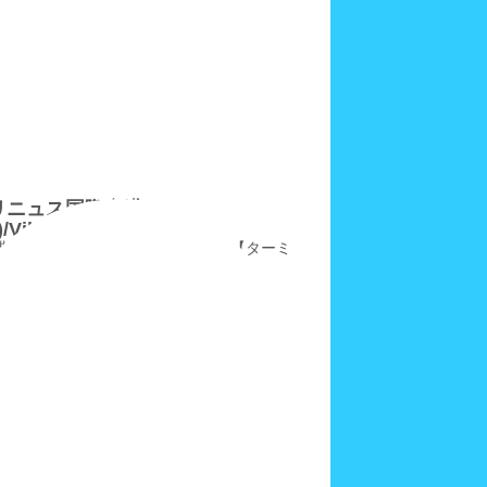
リニュス国際空港
/VilniusAirPort
港ターミナルに8時間、まるで映画【ターミ
の縮小版で