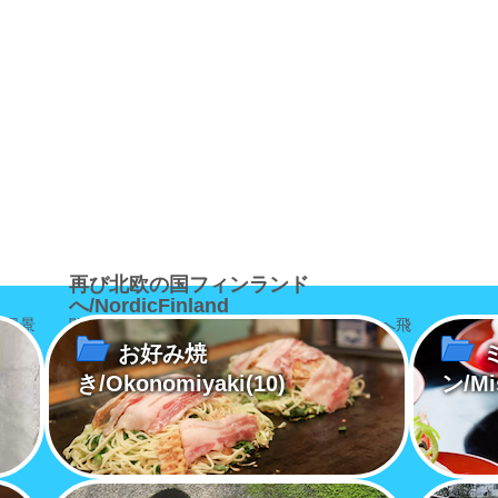
再び北欧の国フィンランド
へ/NordicFinland
る風景
関西国際空港からフィンランド・ヘルシンキへ飛
び立った
お好み焼
き/Okonomiyaki
(10)
ン/Mi