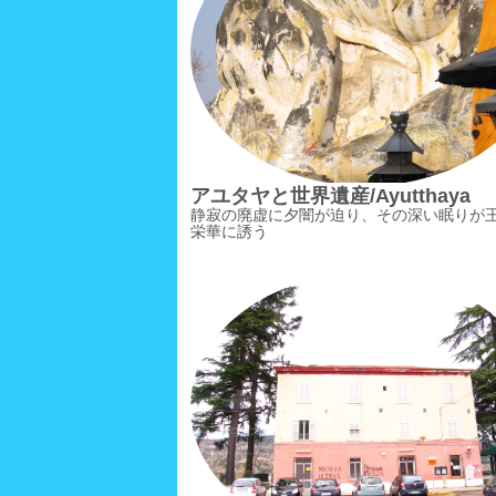
アユタヤと世界遺産/Ayutthaya
静寂の廃虚に夕闇が迫り、その深い眠りが
栄華に誘う