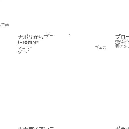
して南
ナポリからプローチダへ
プローチ
/FromNaplesToProcida
突然の
我々を
フェリーでナポリを離れ、遠く雪を冠ったヴェス
ヴィオ山を眺めながらプローチダ島へ