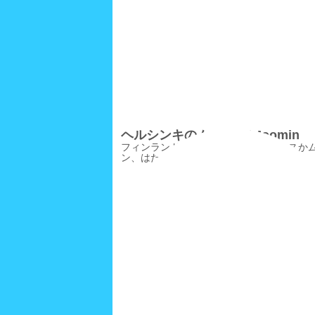
ヘルシンキのムーミン/Moomin
フィンランドといえば、サンタクロースか
ン、はたまたシベリウス