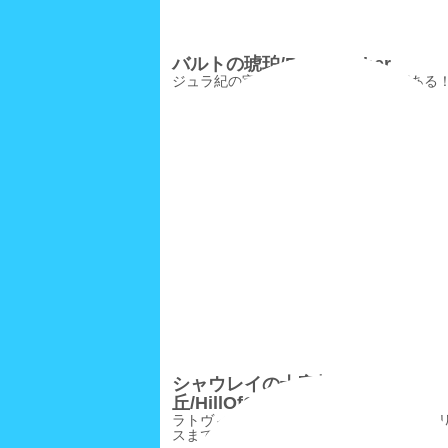
バルトの琥珀/BalticAmber
ジュラ紀の宝石・琥珀には様々な色がある
シャウレイの十字架の
丘/HillOfCrosses
ラトヴィアのリガからリトアニア首都ヴィ
スまで400kmのツアーは