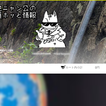
尾道ホット情報
©BISAN SECESSION
・
©Travel Secession
カート内小計
円