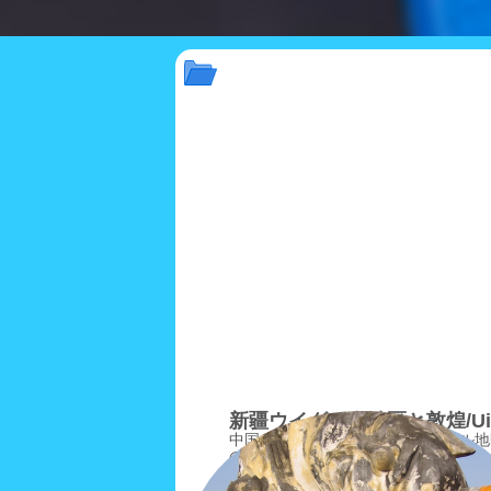
新疆ウイグル自治区と敦煌/Uig
中国の中にあるイスラム圏ウイグル地
の混在する中国は驚くほど広い。