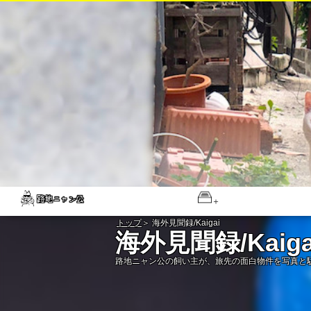
トップ
＞ 海外見聞録/Kaigai
海外見聞録/Kaiga
路地ニャン公の飼い主が、旅先の面白物件を写真と