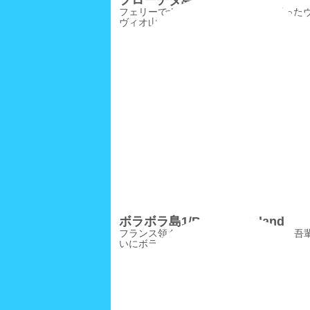
プローチダ島1 /Procida
フェリーでナポリを離れ、遠く雪を冠った
ヴィオ山を眺めながらプローチダ島へ
ボラボラ島1/BoraBoraIsland
フランス領タヒチ島から北西約240km。吾
いにボラボラ島に