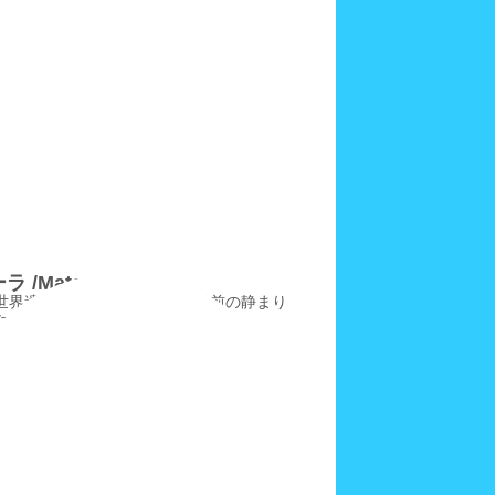
 /Matera
世界遺産のサッシ地区か、と眼前の静まり
た光景を感慨深く眺めていた。