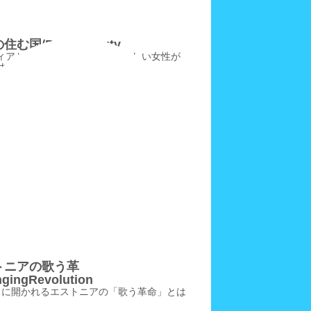
む国/BalticBeauty
ィアとリトアニアには、実に美しい女性が
はなぜ
トニアの歌う革
gingRevolution
とに開かれるエストニアの「歌う革命」とは