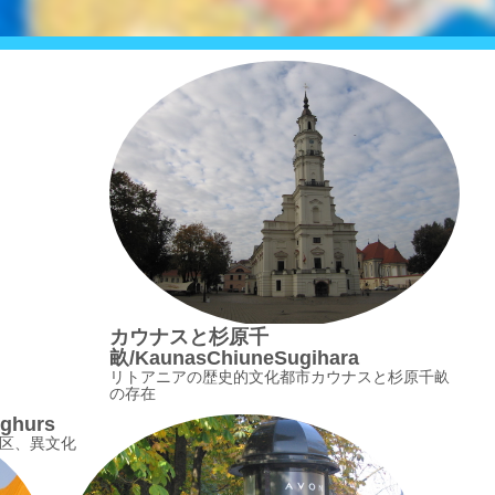
カウナスと杉原千
畝/KaunasChiuneSugihara
リトアニアの歴史的文化都市カウナスと杉原千畝
の存在
hurs
区、異文化