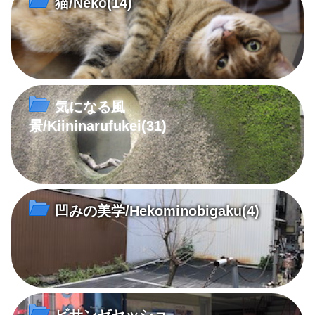
猫/Neko
(14)
気になる風
景/Kiininarufukei
(31)
凹みの美学/Hekominobigaku
(4)
ビサンゼセッショ