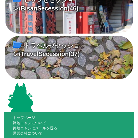
ン/BisanSecession
(46)
トラベルゼセッショ
ン/TravelSecession
(37)
トップページ
路地ニャンについて
路地ニャンにメールを送る
運営会社について