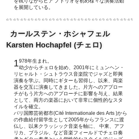
を執りながらピア ノトリオを初め様々な演奏活動
を展開している。
カールステン・ホシャフェル
Karsten Hochapfel (チェロ)
1978年生まれ。
幼少からチェロを始め、2001年にミュンヘン・
リヒャルト・シュトラウス音楽院でジャズと即興
演奏を学ぶ。同時にギターも習得し、以来、両楽
器を交互に演奏してきました。片方へのアプロー
チがもう片方へのアプローチに影響を与え、結果
として、両方の楽器において非常に個性的なスタ
イルを確立。
パリ国際芸術都市(Cité Internationale des Arts )から
の作曲給付留学生として2005年からフランスに渡
仏し、以来クラッシック音楽を軸に、 中東、アフ
リカ、ブラジル、など音楽フィールドでチェロ奏