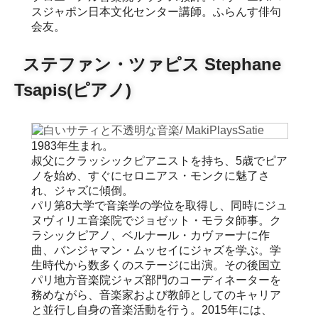
スジャポン日本文化センター講師。ふらんす俳句
会友。
ステファン・ツァピス Stephane
Tsapis(ピアノ)
1983年生まれ。
叔父にクラッシックピアニストを持ち、5歳でピア
ノを始め、すぐにセロニアス・モンクに魅了さ
れ、ジャズに傾倒。
パリ第8大学で音楽学の学位を取得し、同時にジュ
ヌヴィリエ音楽院でジョゼット・モラタ師事。ク
ラシックピアノ、ベルナール・カヴァーナに作
曲、バンジャマン・ムッセイにジャズを学ぶ。学
生時代から数多くのステージに出演。その後国立
パリ地方音楽院ジャズ部門のコーディネーターを
務めながら、音楽家および教師としてのキャリア
と並行し自身の音楽活動を行う。2015年には、