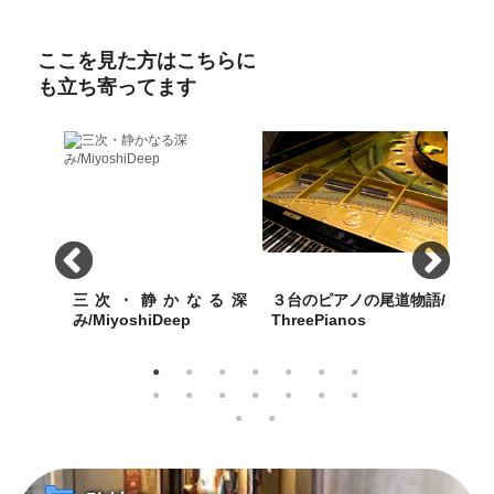
ここを見た方はこちらに
も立ち寄ってます
mple
三次・静かなる深
３台のピアノの尾道物語/
画
み/MiyoshiDeep
ThreePianos
景/
西郷寺に
雪化粧の三次のまちには深み
歴史都市・尾道にふさわしい
特徴
さは格別
のある文化が根付いてい
3台のピアノは、2020 年の今
のあ
た...。
年で平均101歳を超えた！
の島
き続