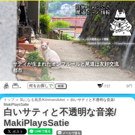
路地ニャン公の尾道ホット情報
©BISAN SECESSION
・
©Travel Secession
サティが生まれたオンフルールと尾道は友好交流
都市
円
検索
トップ
＞
気になる風景/Kiininarufukei
＞ 白いサティと不透明な音楽/
MakiPlaysSatie
白いサティと不透明な音楽/
MakiPlaysSatie
メールで送る