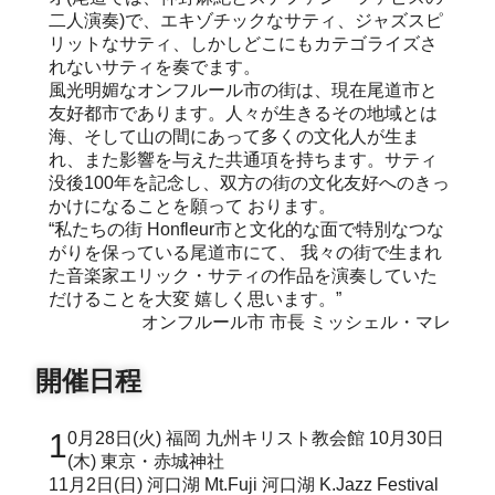
二人演奏)で、エキゾチックなサティ、ジャズスピ
リットなサティ、しかしどこにもカテゴライズさ
れないサティを奏でます。
風光明媚なオンフルール市の街は、現在尾道市と
友好都市であります。人々が生きるその地域とは
海、そして山の間にあって多くの文化人が生ま
れ、また影響を与えた共通項を持ちます。サティ
没後100年を記念し、双方の街の文化友好へのきっ
かけになることを願って おります。
“私たちの街 Honfleur市と文化的な面で特別なつな
がりを保っている尾道市にて、 我々の街で生まれ
た音楽家エリック・サティの作品を演奏していた
だけることを大変 嬉しく思います。”
オンフルール市 市長 ミッシェル・マレ
開催日程
10月28日(火) 福岡 九州キリスト教会館 10月30日
(木) 東京・赤城神社
11月2日(日) 河口湖 Mt.Fuji 河口湖 K.Jazz Festival