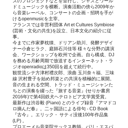
ズのプロジェクトなどを並行し、ジャズとワール
ドミュージックを横断。演奏活動の傍ら2009年か
ら音楽レーベル、コンサートの企画・招聘を手が
けるopenmusicを主宰。
フランスでは非営利団体 Art et Cultures Symbiose
(芸術・文化の共生)を設立、日本文化の紹介に従
事。
今までに作家夢枕獏、ドリアン助川、発酵デザイ
ナー小倉ヒラク、庭師石川佳等 様々な分野の講演
会、ワークショップを欧州で企画。自ら構成、DJ
を務める月齢周期で放送するインターネット・ラ
ジオopenradioは350回を超えて続行中。
観世流シテ方津村禮次郎、浪曲 玉川奈々福、三味
線 沢村豊子を始め邦楽との共演を積極的に展開。
音の生まれる空間、トラッド・ミュージシャンた
ちとの演奏を綴った『旅する音楽』(せりか書房
2016年)で第4回鉄犬ヘテロトピア文学賞受賞。
最新作は渋谷毅 (Piano) とのライブ録音『アマドコ
ロ摘んだ春』。二ヶ国語による俳句 - CD Book
『古今』。エリック・ サティ没後100年作品集
(LP) 。
プロエーメル音楽院サックス教師。パリ・エスパ