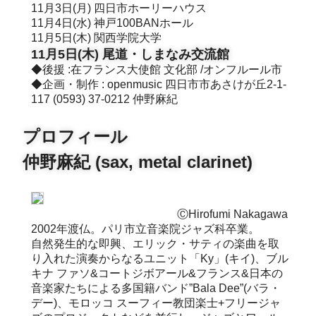
11月3日(月) 四日市ホーリーハウス
11月4日(水) 神戸100BANホール
11月5日(木) 関西学院大学
11月5日(木) 尾道・しまなみ交流館
◆後援 :在フランス大使館 文化部 /オンフルール市
◆企画・制作 : openmusic 四日市市あさけが丘2-1-
117 (0593) 37-0212 仲野麻紀
プロフィール
仲野麻紀 (sax, metal clarinet)
ⒸHirofumi Nakagawa
2002年渡仏。パリ市立音楽院ジャズ科卒業。
自然発生的な即興、エリック・サティの楽曲を取
り入れた演奏からなるユニット「Ky」(キイ)、ブル
キナ ファソ&コートジボアール&フランス&日本の
音楽家たちによる多国籍バンド”Bala Dee”(バラ・
デー)、モロッコ スーフィー教団楽士+フリージャ