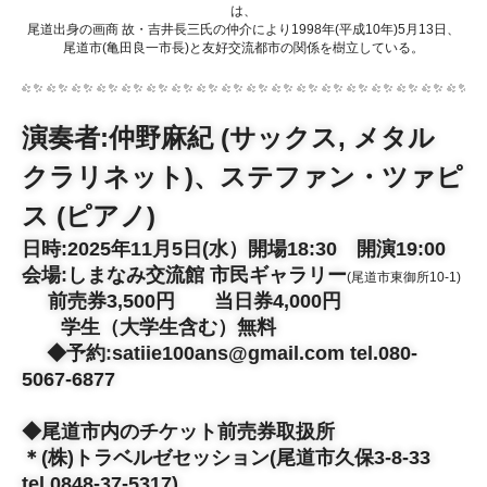
は、
尾道出身の画商 故・吉井長三氏の仲介により1998年(平成10年)5月13日、
尾道市(亀田良一市長)と友好交流都市の関係を樹立している。
演奏者:仲野麻紀 (サックス, メタル
クラリネット)、ステファン・ツァピ
ス (ピアノ)
日時:2025年11月5日(水）開場18:30 開演19:00
会場:
しまなみ交流館 市民ギャラリー
(尾道市東御所10-1)
前売券3,500円 当日券4,000円
学生（大学生含む）無料
◆予約:
satiie100ans@gmail.com tel.080-
5067-6877
◆尾道市内のチケット前売券取扱所
＊(株)トラベルゼセッション(尾道市久保3-8-33
tel.0848-37-5317)