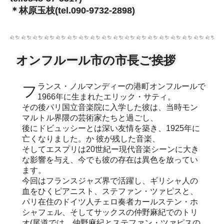
＊林原玉枝(tel.090-9732-2898)
オンフルール市の市長ご挨拶
フランス・ノルマンディーの港町オンフルールで
1966年に生まれたエリック・サティ。
その後パリ国立音楽院に入学した彼は、当時モン
マルトル界隈の芸術家たちと過ごし、
後にドビュッシーとは深い友情を築き、1925年に
亡くなりました。か 彼が残した音楽、
そしてエスプリは20世紀ー現代音楽シーンに大き
な影響を与え、今でも彼の存在は異色を放ってい
ます。
今回はフランスジャズ界で活躍し、ギリシャ人の
血をひくピアニスト、ステファン・ツァピスと、
パリ在住のドイツ人チェロ奏者カールステン・ホ
シャフェル、そしてサックスの仲野麻紀でのトリ
オ(尾道では、仲野麻紀とステファン・ツァピスの