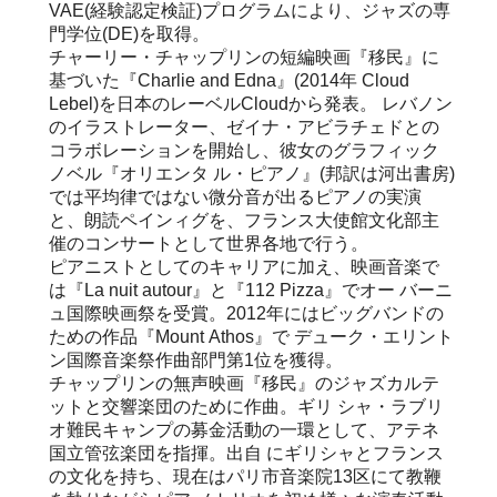
VAE(経験認定検証)プログラムにより、ジャズの専
門学位(DE)を取得。
チャーリー・チャップリンの短編映画『移民』に
基づいた『Charlie and Edna』(2014年 Cloud
Lebel)を日本のレーベルCloudから発表。 レバノン
のイラストレーター、ゼイナ・アビラチェドとの
コラボレーションを開始し、彼女のグラフィック
ノベル『オリエンタ ル・ピアノ』(邦訳は河出書房)
では平均律ではない微分音が出るピアノの実演
と、朗読ペインィグを、フランス大使館文化部主
催のコンサートとして世界各地で行う。
ピアニストとしてのキャリアに加え、映画音楽で
は『La nuit autour』と『112 Pizza』でオー バーニ
ュ国際映画祭を受賞。2012年にはビッグバンドの
ための作品『Mount Athos』で デューク・エリント
ン国際音楽祭作曲部門第1位を獲得。
チャップリンの無声映画『移民』のジャズカルテ
ットと交響楽団のために作曲。ギリ シャ・ラブリ
オ難民キャンプの募金活動の一環として、アテネ
国立管弦楽団を指揮。出自 にギリシャとフランス
の文化を持ち、現在はパリ市音楽院13区にて教鞭