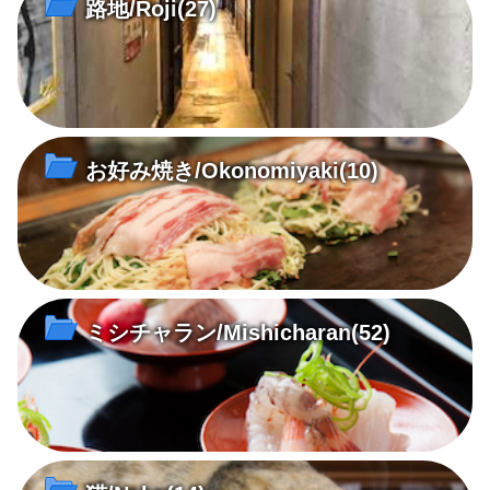
路地/Roji
(27)
お好み焼き/Okonomiyaki
(10)
ミシチャラン/Mishicharan
(52)