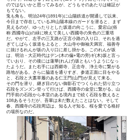
のではないかと思ってみるが、どうもそのあたりは確証が
もてない。
兎も角も、明治24年(1891年)に山陽鉄道が開通して以来、
今日まで存在しているJR山陽本線のガードを潜ると、まず
見えるのが、ゆったりとした坂道の向こうに、愛宕山(俗
称:西國寺山)の緑に映えて美しい西國寺の朱色の三重塔
だ。やがて、左手の三叉路が正言小路の入り口、それを過
ぎてしばらく坂道を上ると、大山寺や御袖天満宮、福善寺
に抜けるれんが坂の入り口に差し掛かる。このれんが坂
は、明治・大正時代はデン(木の偏+電の旁)ギ(木)坂と言っ
ていおり、その後には蓮華(れんげ)坂ともいうようになっ
たようだ。また右手には西郷寺、正念寺、浄土寺に繋がる
路地がある。さらに脇道を通りすぎ、参道正面に目をやる
と、石段と大藁草履のある仁王門(山門)が見えて来る。
その門を潜り、継ぎ目のない御影石でつくられた切り立つ
石段をズンズン登って行けば、西國寺の金堂に繋がる。山
門手前の石段から本堂のある境内まで続く石段を数えると
108あるそうだが、吾輩は未だ数えたことはない。そして
春、西國寺の石段周辺は、知る人ぞ知る、桜を愛でる格好
の場所なのだ。