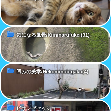
気になる風景/Kiininarufukei
(31)
凹みの美学/Hekominobigaku
(4)
ビサンゼセッショ