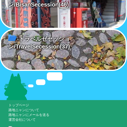
ン/BisanSecession
(46)
トラベルゼセッショ
ン/TravelSecession
(37)
トップページ
路地ニャンについて
路地ニャンにメールを送る
運営会社について