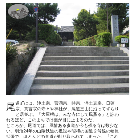
道町には、浄土宗、曹洞宗、時宗、浄土真宗、日蓮
尾
宗、真言宗の寺々や神社が、尾道三山に沿ってずらり
と居並ぶ。「大屋根は、みな寺にして風薫る」と詠わ
れるほど、このまちでは甍が目に止まるのだ。
ところが、尾道では、風情ある参道が今も残る寺は数少な
い。明治24年の山陽鉄道の敷設や昭和の国道２号線の幅員
拡張で、ほとんどの参道が削り取られてしまった。『これ