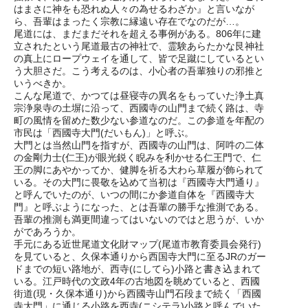
はまさに神をも恐れぬ人々の為せるわざか』と言いなが
ら、吾輩はまったく宗教に縁遠い存在でなのだが…。
尾道には、まだまだそれを超える事例がある。806年に建
立されたという尾道最古の神社で、霊験あらたかな艮神社
の真上にロープウェイを通して、皆で足蹴にしているとい
う大胆さだ。こう考えるのは、小心者の吾輩独りの邪推と
いうべきか。
こんな尾道で、かつては昼寝寺の異名をもっていた浄土真
宗浄泉寺の土塀に沿って、西國寺の山門まで続く路は、寺
町の風情を留めた数少ない参道なのだ。この参道を年配の
市民は「西國寺大門(だいもん)」と呼ぶ。
大門とは当然山門を指すが、西國寺の山門は、阿吽の二体
の金剛力士(仁王)が眼光鋭く睨みを利かせる仁王門で、仁
王の脚にあやかってか、健脚を祈る大わら草履が飾られて
いる。その大門に畏敬を込めて当初は『西國寺大門通り』
と呼んでいたのが、いつの間にか参道自体を『西國寺大
門』と呼ぶようになった、とは吾輩の勝手な推測である。
吾輩の推測も満更間違ってはいないのではと思うが、いか
がであろうか。
手元にある近世尾道文化財マップ(尾道市教育委員会発行)
を見ていると、久保本通りから西国寺大門に至るJRのガー
ドまでの短い路地が、西寺(にしてら)小路と書き込まれて
いる。江戸時代の文政4年の古地図を眺めていると、西國
街道(現・久保本通り)から西國寺山門石段まで続く「西國
寺大門」に通じる小路を西寺(ニシテラ)小路と呼んでいた