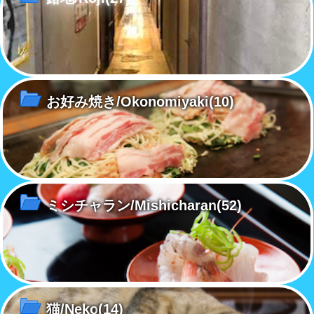
お好み焼き/Okonomiyaki
(10)
ミシチャラン/Mishicharan
(52)
猫/Neko
(14)