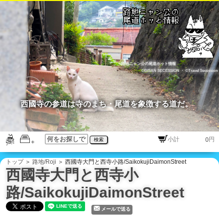
路地ニャン公の尾道ホット情報
©BISAN SECESSION
・
©Travel Secession
西國寺の参道は寺のまち・尾道を象徴する道だ。
円
検索
トップ
＞
路地/Roji
＞ 西國寺大門と西寺小路/SaikokujiDaimonStreet
西國寺大門と西寺小
路/SaikokujiDaimonStreet
メールで送る