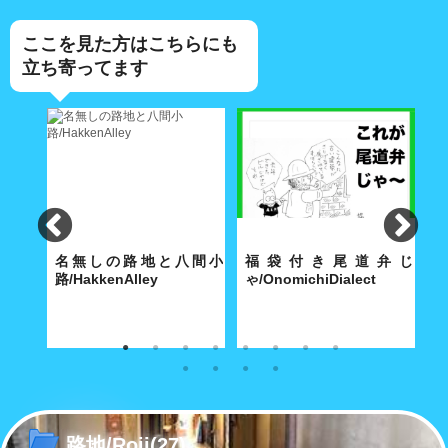
ここを見た方はこちらにも
立ち寄ってます
lley
名無しの路地と八間小
福袋付き尾道弁じ
路/HakkenAlley
ゃ/OnomichiDialect
路
な商店
奥深い路地の真ん中に大きな空
経済合理性が優先する現代社会
こ
間がポッカリと。
で「方言」も「路地」と同じ運
あ
命をたどるのか……
路地/Roji
(27)