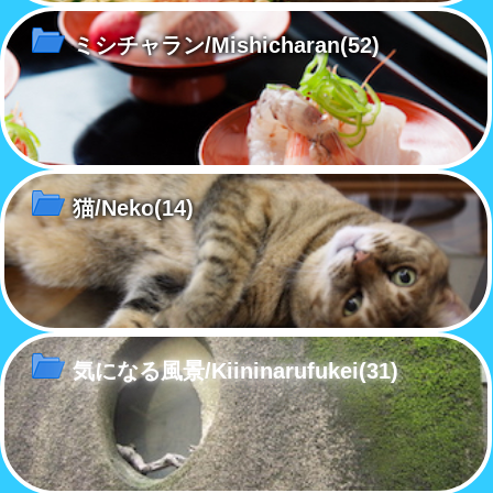
ミシチャラン/Mishicharan
(52)
猫/Neko
(14)
気になる風景/Kiininarufukei
(31)