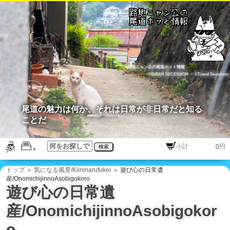
路地ニャン公の尾道ホット情報
©BISAN SECESSION
・
©Travel Secession
尾道の魅力は何か、それは日常が非日常だと知る
ことだ
円
検索
トップ
＞
気になる風景/Kiininarufukei
＞ 遊び心の日常遺
産/OnomichijinnoAsobigokoro
遊び心の日常遺
産/OnomichijinnoAsobigokor
o