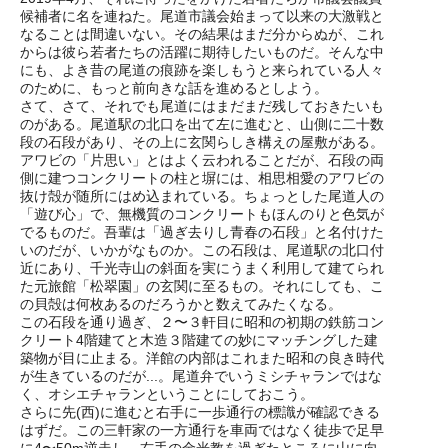
候補者に名を連ねた。尾道市議会始まって以来の大激戦と
なることは間違いない。その結果はまだ分からぬが、これ
からは彼ら若者たちの活躍に期待したいものだ。そんな中
にも、よき昔の尾道の痕跡を楽しもうと来られている人々
のために、もっと前向きな話を進めるとしよう。
さて、さて、それでも尾道にはまだまだ残しておきたいも
のがある。尾道駅の北口を出て左に進むと、山側に二十数
段の石段があり、その上に玄関らしき構えの屋敷がある。
アワビの「片思い」とはよく云われることだが、石段の両
側に建つコンクリートの柱と塀には、相思相愛のアワビの
抜け殻が随所にはめ込まれている。ちょっとした尾道人の
「遊び心」で、無機質のコンクリートもほんのりと色気が
でるものだ。吾輩は「過ぎ去りし青春の石段」と名付けた
いのだが、いかがなものか。この石段は、尾道駅の北口付
近にあり、千光寺山の斜面を実にうまく利用して建てられ
た元旅館「松翠園」の玄関に至るもの。それにしても、こ
の貝殻は何枚あるのだろうかと数えてみたくなる。
この石段を通り過ぎ、２〜３軒目に昭和の初期の鉄筋コン
クリート4階建てと木造３階建ての妙にマッチングした建
築物が目に止まる。洋館の内部はこれまた昭和の良き時代
が生きているのだが...。尾道弁でいうミシチャランではな
く、オシエチャランということにしておこう。
さらに先(西)に進むと右手に一歩通行の標識が確認できる
はずだ。この三軒家の一方通行を車両ではなく徒歩で足早
に4〜50m逆走し、右手の金光教を過ぎたところに山に向