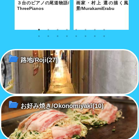
e
３台のピアノの尾道物語/
画家・村上 選の描く風
パ
ThreePianos
景/MurakamiErabu
寺に舞
歴史都市・尾道にふさわしい3
特徴ある白の色使いと温もりの
7
別だ
台のピアノは、2020 年の今年
ある明るい画面で、地中海の
ッ
で平均101歳を超えた！
島々やまちの日常風景を描き続
チ
ける。
路地/Roji
(27)
お好み焼き/Okonomiyaki
(10)