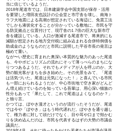
当に信じているようだ。
2018年尾道市では、日本建築学会中国支部が保存・活用
を要望した増田友也設計の公会堂と市庁舎を壊し、南海ト
ラフ大地震による高潮が想定されている海辺に、免震工法
でしかも液状化することが分かっている敷地に、市民を守
る防災拠点と位置付けて、現庁舎の1.7倍の巨大な新市庁
舎を建設している。人口が激減する尾道市で、将来的にも
減額が想定される地方交付税に組み込まれる合併特例債を
助成金のようなものだと市民に説明した平谷市長の発言は
極めて重い。
なが〜い歴史に育まれた奥深い本質的な魅力のあった尾道
も、今やポピュリズムの流れにそって薄っぺらのまちにな
りつつあるようだ。それでもメディアが人を呼ぶのか、大
勢の観光客がまちを歩き始めた。その光景をみて、「尾道
は活気づいた。尾道は元気になった！」と喜んでいる市民
も一部におられるようだが、中心市街地で空き家がどんど
ん増え続けているのを知っている吾輩は、用心深い猫族の
性分もあって「果たして、これで尾道はよくなるのか？」
と独り言。
かつては、ぼやき漫才というのが流行ったそうだが、尾道
では今や「ぼやき」はもう時代遅れだ。ぼやきを通り越し
て、権力者に対して頭だけでなく、目や耳や口まで頬かむ
りを決め込んだのは、市民を代表するはずの大勢の市議会
議員だ。
2019年4月、それに待ったをかけた若者たちが市議会議員