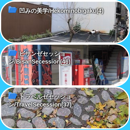
凹みの美学/Hekominobigaku
(4)
ビサンゼセッショ
ン/BisanSecession
(46)
トラベルゼセッショ
ン/TravelSecession
(37)