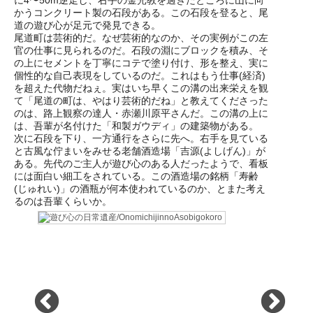
かうコンクリート製の石段がある。この石段を登ると、尾
道の遊び心が足元で発見できる。
尾道町は芸術的だ。なぜ芸術的なのか、その実例がこの左
官の仕事に見られるのだ。石段の淵にブロックを積み、そ
の上にセメントを丁寧にコテで塗り付け、形を整え、実に
個性的な自己表現をしているのだ。これはもう仕事(経済)
を超えた代物だねぇ。実はいち早くこの溝の出来栄えを観
て「尾道の町は、やはり芸術的だね」と教えてくださった
のは、路上観察の達人・赤瀬川原平さんだ。この溝の上に
は、吾輩が名付けた「和製ガウディ」の建築物がある。
次に石段を下り、一方通行をさらに先へ。右手を見ている
と古風な佇まいをみせる老舗酒造場「吉源(よしげん)」が
ある。先代のご主人が遊び心のある人だったようで、看板
には面白い細工をされている。この酒造場の銘柄「寿齢
(じゅれい)」の酒瓶が何本使われているのか、とまた考え
るのは吾輩くらいか。