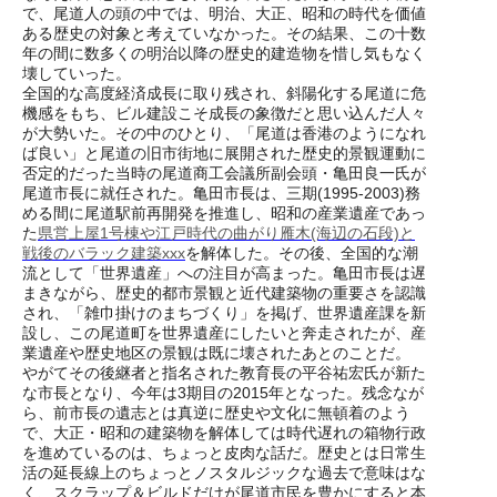
で、尾道人の頭の中では、明治、大正、昭和の時代を価値
ある歴史の対象と考えていなかった。その結果、この十数
年の間に数多くの明治以降の歴史的建造物を惜し気もなく
壊していった。
全国的な高度経済成長に取り残され、斜陽化する尾道に危
機感をもち、ビル建設こそ成長の象徴だと思い込んだ人々
が大勢いた。その中のひとり、「尾道は香港のようになれ
ば良い」と尾道の旧市街地に展開された歴史的景観運動に
否定的だった当時の尾道商工会議所副会頭・亀田良一氏が
尾道市長に就任された。亀田市長は、三期(1995-2003)務
める間に尾道駅前再開発を推進し、昭和の産業遺産であっ
た
県営上屋1号棟や江戸時代の曲がり雁木(海辺の石段)と
戦後のバラック建築xxx
を解体した。その後、全国的な潮
流として「世界遺産」への注目が高まった。亀田市長は遅
まきながら、歴史的都市景観と近代建築物の重要さを認識
され、「雑巾掛けのまちづくり」を掲げ、世界遺産課を新
設し、この尾道町を世界遺産にしたいと奔走されたが、産
業遺産や歴史地区の景観は既に壊されたあとのことだ。
やがてその後継者と指名された教育長の平谷祐宏氏が新た
な市長となり、今年は3期目の2015年となった。残念なが
ら、前市長の遺志とは真逆に歴史や文化に無頓着のよう
で、大正・昭和の建築物を解体しては時代遅れの箱物行政
を進めているのは、ちょっと皮肉な話だ。歴史とは日常生
活の延長線上のちょっとノスタルジックな過去で意味はな
く、スクラップ＆ビルドだけが尾道市民を豊かにすると本