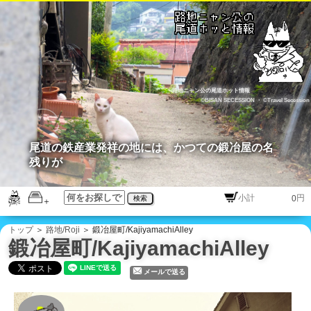
路地ニャン公の尾道ホット情報
©BISAN SECESSION
・
©Travel Secession
尾道の鉄産業発祥の地には、かつての鍛冶屋の名
残りが
円
検索
トップ
＞
路地/Roji
＞ 鍛冶屋町/KajiyamachiAlley
鍛冶屋町/KajiyamachiAlley
メールで送る