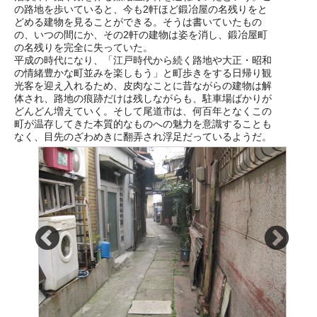
の路地を歩いていると、今も2軒ほど鍛冶屋の名残りをと
どめる建物を見ることができる。そうは書いていたもの
の、いつの間にか、その2軒の建物は姿を消し、鍛冶屋町
の名残りを完全に失っていた。
平成の時代になり、「江戸時代から続く路地や大正・昭和
の情緒豊かな町並みを楽しもう」と町歩きをする日帰り観
光客を迎え入れるため、皮肉なことに昔ながらの建物は解
体され、路地の痕跡だけは残しながらも、駐車場ばかりが
どんどん増えていく。そして尾道市は、何百年となくこの
町が温存してきた本質的なものへの魅力を意識することも
なく、目先のざわめきに翻弄され浮足だっているようだ。