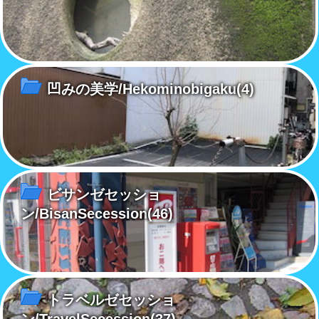
凹みの美学/Hekominobigaku
(4)
ビサンゼセッショ
ン/BisanSecession
(46)
トラベルゼセッショ