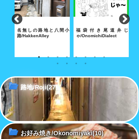
lley
名無しの路地と八間小
福袋付き尾道弁じ
路/HakkenAlley
ゃ/OnomichiDialect
路
な商店
奥深い路地の真ん中に大きな空
経済合理性が優先する現代社会
こ
間がポッカリと。
で「方言」も「路地」と同じ運
あ
命をたどるのか……
路地/Roji
(27)
お好み焼き/Okonomiyaki
(10)