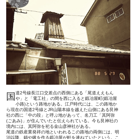
道2号線長江口交差点の西側にある「尾道ええもん
国
や」と「電工社」の間を西に入ると鍛冶屋町(鍛冶屋
小路)という路地がある。江戸時代には、この路地か
ら現在の国道2号線とJR山陽本線を越えた山側にある艮神
社の西に「中の段」と呼ぶ地があって、名刀工「其阿弥
(ごあみ)」が住んでいたと伝えられている。今も艮神社の
境内には、其阿弥を祀る金山彦神社がある。
尾道の鉄産業発祥の地といわれるこの路地の両側には、明
治以降、錨や鍬を作る鍛冶屋が軒を連ねていたという。こ