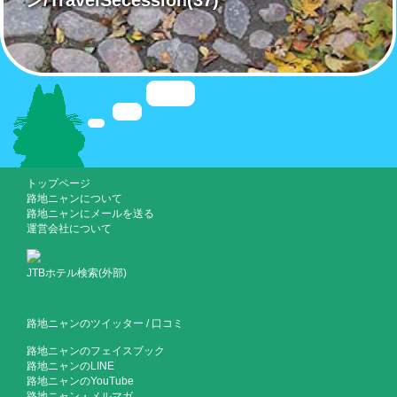
ン/TravelSecession
(37)
トップページ
路地ニャンについて
路地ニャンにメールを送る
運営会社について
JTBホテル検索(外部)
路地ニャンのツイッター
/
口コミ
路地ニャンのフェイスブック
路地ニャンのLINE
路地ニャンのYouTube
路地ニャン・メルマガ