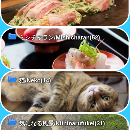
ミシチャラン/Mishicharan
(52)
猫/Neko
(14)
気になる風景/Kiininarufukei
(31)