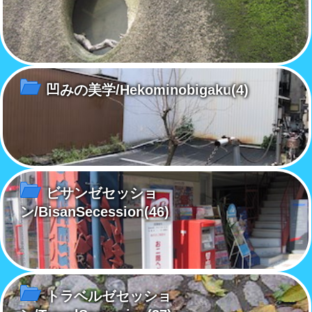
凹みの美学/Hekominobigaku
(4)
ビサンゼセッショ
ン/BisanSecession
(46)
トラベルゼセッショ