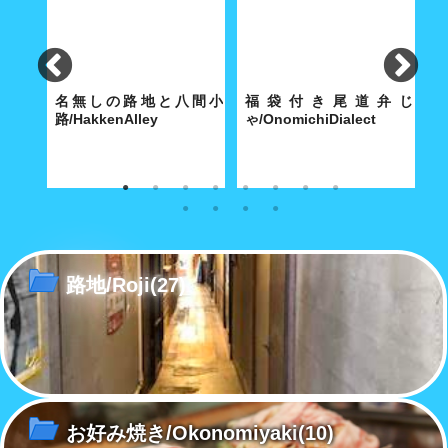
lley
名無しの路地と八間小
福袋付き尾道弁じ
路/HakkenAlley
ゃ/OnomichiDialect
路
な商店
奥深い路地の真ん中に大きな空
経済合理性が優先する現代社会
こ
間がポッカリと。
で「方言」も「路地」と同じ運
あ
命をたどるのか……
路地/Roji
(27)
お好み焼き/Okonomiyaki
(10)