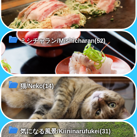
ミシチャラン/Mishicharan
(52)
猫/Neko
(14)
気になる風景/Kiininarufukei
(31)