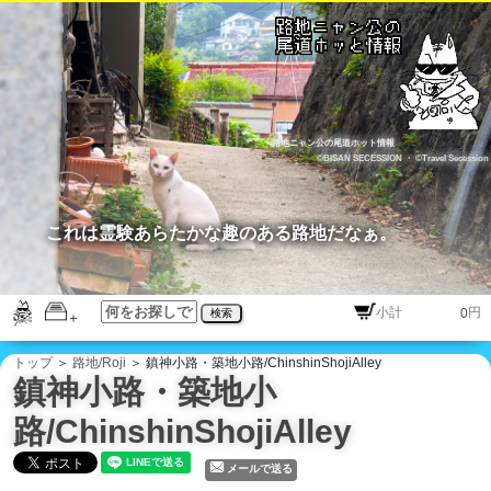
路地ニャン公の尾道ホット情報
©BISAN SECESSION
・
©Travel Secession
これは霊験あらたかな趣のある路地だなぁ。
円
検索
トップ
＞
路地/Roji
＞ 鎮神小路・築地小路/ChinshinShojiAlley
鎮神小路・築地小
路/ChinshinShojiAlley
メールで送る