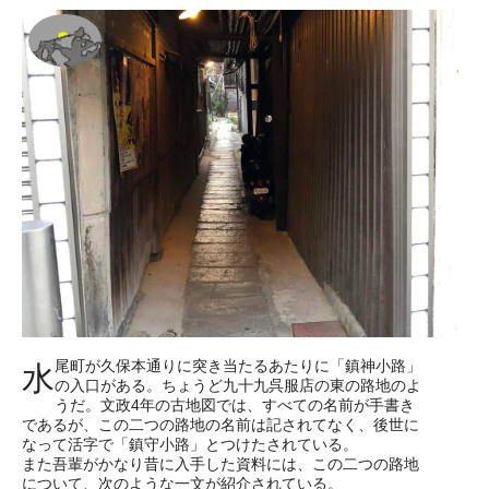
尾町が久保本通りに突き当たるあたりに「鎮神小路」
水
の入口がある。ちょうど九十九呉服店の東の路地のよ
うだ。文政4年の古地図では、すべての名前が手書き
であるが、この二つの路地の名前は記されてなく、後世に
なって活字で「鎮守小路」とつけたされている。
また吾輩がかなり昔に入手した資料には、この二つの路地
について、次のような一文が紹介されている。