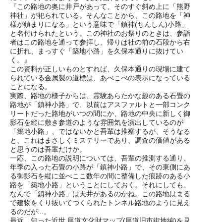
『この路地の奥に井戸があって、そのすぐ斜め上に「熊野
神社」が祀られている。そんなことから、この路地を「神
様が鎮まりになる」という意味で「鎮神(ちんしん)小路」
と名付けられたという。この神社のお祭りのときは、参詣
者はこの路地を通って参拝し、帰りは社の前の石段から右
に折れ、まっすぐ「築地小路」を久保本通りに抜けてい
く。』
この資料が正しいものとすれば、久保本通りの現場に建て
られている金属製の道標は、あべこべの表示になっている
ことになる。
実際、路地の様子からは、霊験あらたかな趣のある石畳の
路地が「鎮神小路」で、以前はアスファルトと一部コンク
リートだった路地がいつの間にか、路地の中央に新しく御
影石を縦に敷き参道のような雰囲気を演出しているのが
「築地小路」、ではないかと吾輩は推察するが、そうなる
と、これはまさしくミステリーであり、調査の価値がある
と思うのは吾輩だけか。
一応、この路地の説明については、吾輩の推測する通り、
年季の入った石畳の小路が「鎮神小路」で、その東側にあ
る御影石を縦に並べここ数年の間に整備した痕跡のある小
路を「築地小路」ということにしておく。それにしても、
なんで「鎮神小路」は天井があるのかね。この路地はまる
で建物をくり抜いてつくられたトンネル路地のように見え
るのだが...。
最近、知った近世 尾道文化財マップ(尾道旧市街地編)を見