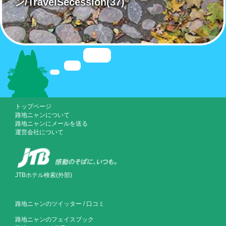
ン/TravelSecession
(37)
トップページ
路地ニャンについて
路地ニャンにメールを送る
運営会社について
JTBホテル検索(外部)
路地ニャンのツイッター
/
口コミ
路地ニャンのフェイスブック