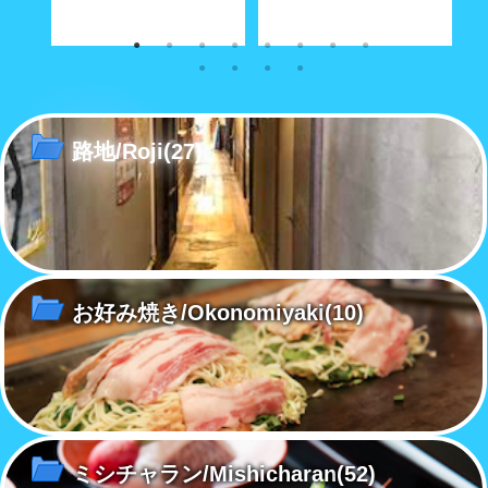
な商店
奥深い路地の真ん中に大きな空
経済合理性が優先する現代社会
こ
間がポッカリと。
で「方言」も「路地」と同じ運
あ
命をたどるのか……
路地/Roji
(27)
お好み焼き/Okonomiyaki
(10)
ミシチャラン/Mishicharan
(52)