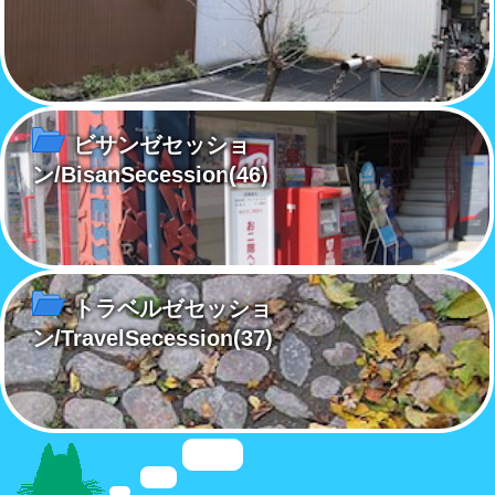
ビサンゼセッショ
ン/BisanSecession
(46)
トラベルゼセッショ
ン/TravelSecession
(37)