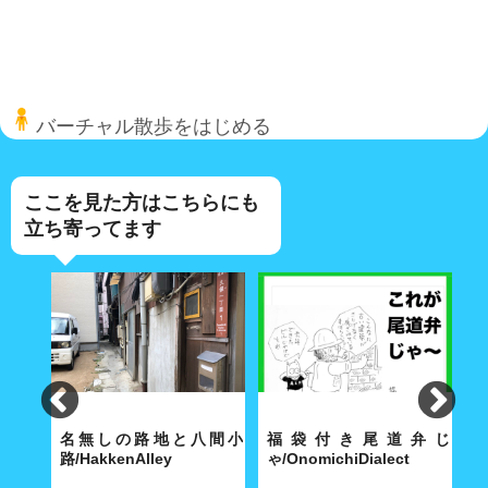
バーチャル散歩をはじめる
ここを見た方はこちらにも
立ち寄ってます
lley
名無しの路地と八間小
福袋付き尾道弁じ
路/HakkenAlley
ゃ/OnomichiDialect
路