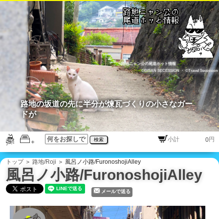
路地ニャン公の尾道ホット情報
©BISAN SECESSION
・
©Travel Secession
路地の坂道の先に半分が煉瓦づくりの小さなガー
ドが
円
検索
トップ
＞
路地/Roji
＞ 風呂ノ小路/FuronoshojiAlley
風呂ノ小路/FuronoshojiAlley
メールで送る