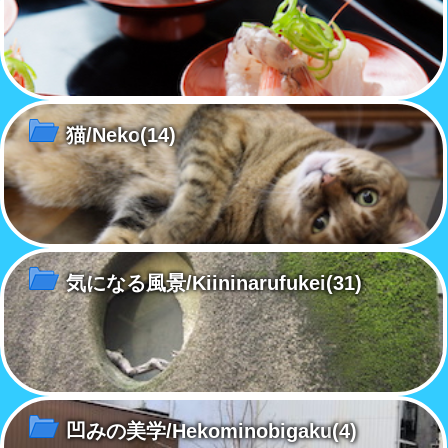
猫/Neko
(14)
気になる風景/Kiininarufukei
(31)
凹みの美学/Hekominobigaku
(4)