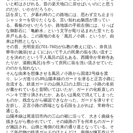
いと町はさびれる。昔の楽天地口に戻せばいいのにと思う
のだが、いかがだろうか。
話を戻して、夕暮れ時のこの路地には、思わず立ち止まり
シャッターを切りたくなる、言い知れぬ魅惑が漂ってい
る。看板のせいだろうか。路地坂の手前左側には、りっぱ
な御影石に「亀齢水」という文字が彫り込まれた堂々たる
井戸もある。この路地の名を「風呂ノ小路」というが、由
来は判然としない。
その昔、光明皇后(701-760)が仏教の教えに従い、奈良法
華寺の施浴(せよく)において千人の民衆の垢を洗い流すこ
とを決めたという千人風呂の話もある。西國寺か常称寺あ
たりが、湯殿(風呂)を作って庶民に垢を洗い流させていた
ののかも知れない。
そんな由来を想像させる風呂ノ小路から国道2号線を渡
り、レンガ造りのJR山陽本線のガードを潜ると正言小路に
合流する。鉄道ガードの山側入口の上部には、小路の名前
が書かれていると昔聞いてはいたが、ガードの化粧直しの
ペンキで塗り潰されたか、あるいは風化で消えてしまった
ものか、残念ながら確認できなかった。ガードを潜りすぐ
左折し、正言小路の西端となる石段を上がれば、常称寺に
通じる。
山陽本線は尾道旧市内の三山の裾に沿って、大きく曲線を
描きながら敷かれていて、その線路の下を何本ものガード
が施設され、山側と海側の往来の通り道となっている。そ
して年代物の鉄道ガードのほとんどは、南側が煉瓦作りで