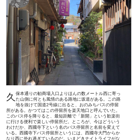
保本通りの勧商場入口よりほんの数メートル西に寄っ
久
た山側に何とも風情のある路地に坂道がある。この路
地を抜けて国道2号線に出ると、おのみちバスの停留
所がある。かつてはこの停留所を楽天地口と呼んでいた。
このバス停を降りると、最短距離で「新開」という歓楽街
に行ける便利で楽しい停留所だ。ところが、今はどういう
わけだか、西國寺下という名のバス停留所と名前を変えて
いる。西國寺下バス停留所というには、西國寺大門からか
なり西に外れ過ぎているのだ。いまどきナイトライフがな