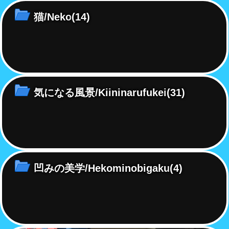
猫/Neko
(14)
気になる風景/Kiininarufukei
(31)
凹みの美学/Hekominobigaku
(4)