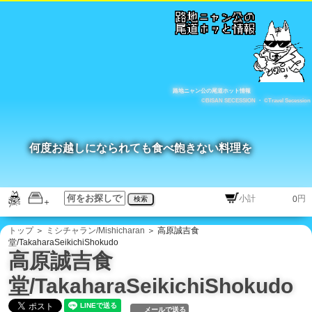
路地ニャン公の尾道ホット情報
©BISAN SECESSION
・
©Travel Secession
何度お越しになられても食べ飽きない料理を
円
検索
トップ
＞
ミシチャラン/Mishicharan
＞ 高原誠吉食
堂/TakaharaSeikichiShokudo
高原誠吉食
堂/TakaharaSeikichiShokudo
メールで送る