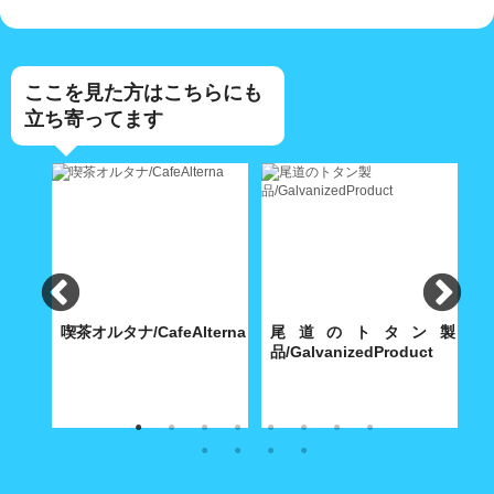
ここを見た方はこちらにも
立ち寄ってます
食
喫茶オルタナ/CafeAlterna
尾道のトタン製
iShokudo
品/GalvanizedProduct
B
食べ飽
八坂神社に通じる築島(明神)小
内海製作所(大正9年創業)が今
【
路に根付いた小さな喫茶店
も昭和30年代の機械で製造す
ち
る堅牢無比の手作り尾道トタ
ル