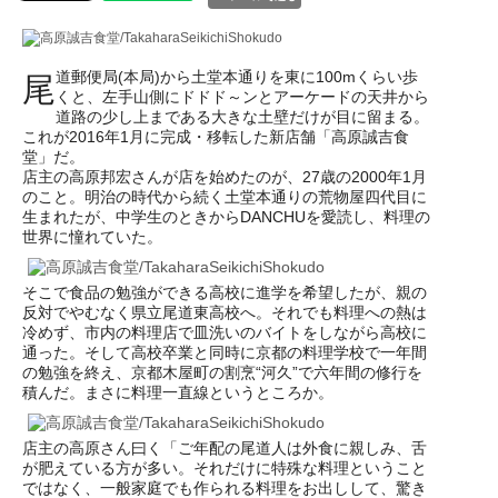
道郵便局(本局)から土堂本通りを東に100mくらい歩
尾
くと、左手山側にドドド～ンとアーケードの天井から
道路の少し上まである大きな土壁だけが目に留まる。
これが2016年1月に完成・移転した新店舗「高原誠吉食
堂」だ。
店主の高原邦宏さんが店を始めたのが、27歳の2000年1月
のこと。明治の時代から続く土堂本通りの荒物屋四代目に
生まれたが、中学生のときからDANCHUを愛読し、料理の
世界に憧れていた。
そこで食品の勉強ができる高校に進学を希望したが、親の
反対でやむなく県立尾道東高校へ。それでも料理への熱は
冷めず、市内の料理店で皿洗いのバイトをしながら高校に
通った。そして高校卒業と同時に京都の料理学校で一年間
の勉強を終え、京都木屋町の割烹“河久”で六年間の修行を
積んだ。まさに料理一直線というところか。
店主の高原さん曰く「ご年配の尾道人は外食に親しみ、舌
が肥えている方が多い。それだけに特殊な料理ということ
ではなく、一般家庭でも作られる料理をお出しして、驚き