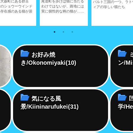
県大森町にある群言
尾道町を歩けば猫に当たる
バルト三国の一つ、ラト
そのショウーウインド
わけではないが、路地には
ィアの珍しい猫たち
は存在感のある猫が居
実に個性的な柄の猫が……
お好み焼
き/Okonomiyaki
(10)
ン/Mi
気になる風
景/Kiininarufukei
(31)
学/He