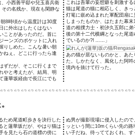
これは吾輩の妄想癖を刺激する
は、小西善平邸や兒玉喜兵衛
猫は尾道の猫に相応しく、きっ
れ、その名残か、現在も閑静な
灯篭に嵌め込まれた軍配団扇に
しまったものか、はたまた幕末18
、朝8時頃から温度計は30度
道の相撲力士・初汐久五郎に弟
日に外出はしたくはない
後の第十二代横綱となった尾道
いことがあったのだ。首に
でいるのか?! ……」
eをジーンズのポケットに入れ
握りしめた。こんな暑い朝
かねぇ。どこに行ったら逢
あの猫が居ないものかと、あた
た。しかたなく、風化した阿吽
はずだが、そこに行くまで
境内を抜けて行った。
れやと考えたが、結局、明
て蓮華坂経由で長江にでも
た。
ぬ男が撮影現場に侵入したので、
ると蓮華坂だが、やはり猫は
ッという間に10mくらい先の
手を見たら石の道標の傍に
い子だね、待ってておくれ、す