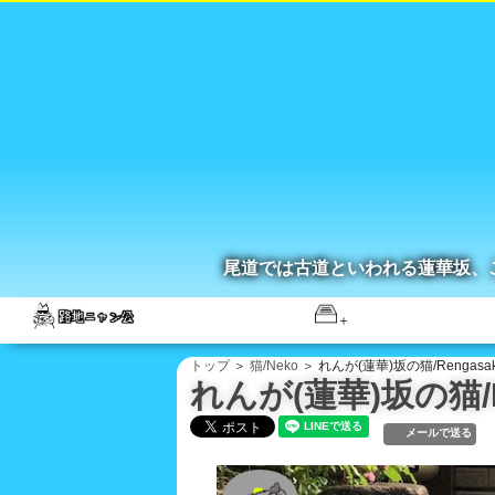
尾道では古道といわれる蓮華坂、
トップ
＞
猫/Neko
＞ れんが(蓮華)坂の猫/Rengasak
れんが(蓮華)坂の猫/Re
メールで送る