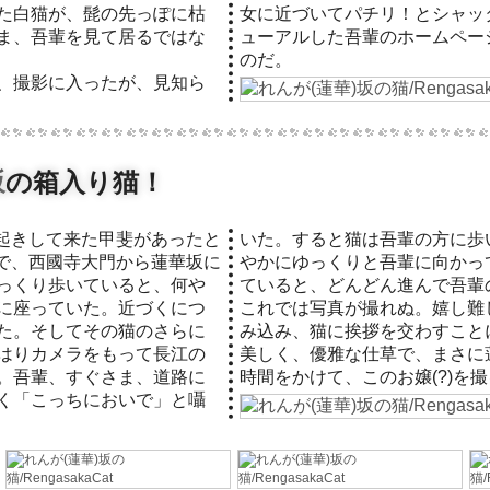
た白猫が、髭の先っぽに枯
女に近づいてパチリ！とシャッ
ま、吾輩を見て居るではな
ューアルした吾輩のホームペー
のだ。
、撮影に入ったが、見知ら
坂
の箱入り猫！
で、西國寺大門から蓮華坂に
てくる。iphoneを構え待っ
っくり歩いていると、何や
の足元にすり寄ってきた。
に座っていた。近づくにつ
し、ひとまず道路にしゃが
た。そしてその猫のさらに
にした。この猫は毛並みも
はりカメラをもって長江の
蓮華坂の「箱入り猫」だ。
。吾輩、すぐさま、道路に
時間をかけて、このお嬢(?)を
く「こっちにおいで」と囁