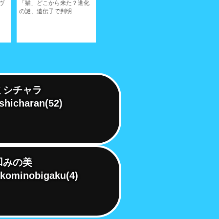
ヴ
「猫」どこから来た？進化
スペインはカダケスの猫、
由緒正しき
の謎、遺伝子で判明
この小さな漁村は絵になる
ャン公のプ
ねぇ!!
ミシチャラ
shicharan
(52)
凹みの美
kominobigaku
(4)