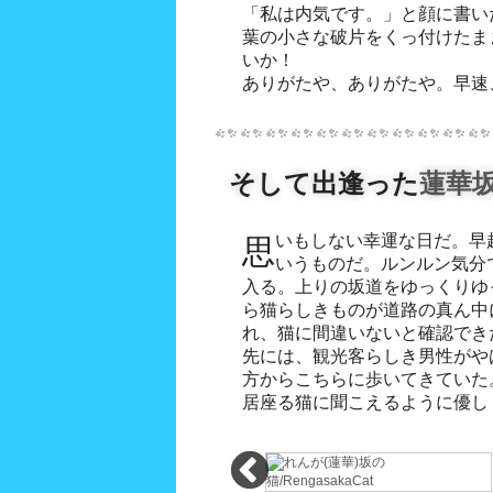
「私は内気です。」と顔に書い
葉の小さな破片をくっ付けたま
いか！
ありがたや、ありがたや。早速
そして出逢った
蓮華
思いもしない幸運な日だ。早起きして来た甲斐があったと
いた。すると猫は吾輩の方に歩いてくるではないか！しな
いうものだ。ルンルン気分
やかにゆっくりと吾輩に向かっ
入る。上りの坂道をゆっくりゆ
ていると、どんどん進んで吾輩
ら猫らしきものが道路の真ん中
これでは写真が撮れぬ。嬉し難
れ、猫に間違いないと確認でき
み込み、猫に挨拶を交わすこと
先には、観光客らしき男性がや
美しく、優雅な仕草で、まさに
方からこちらに歩いてきていた
居座る猫に聞こえるように優し