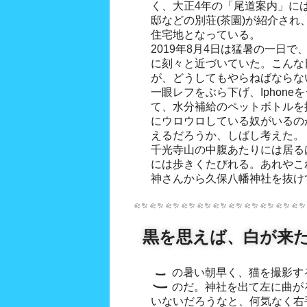
く、大正4年の「尾道案内」に
邸などの別荘(茶園)が紹介さ
住宅地となっている。
2019年8月4日は猛暑の一日で
に刻々と近づいていた。こんな
が、どうしてもやらねばならな
一眼レフをぶら下げ、Iphon
て、水分補給のペットボトルを
にウロウロしている奴がいるの
えるだろうか、しばし考えた。
千光寺山の中腹あたりには居る
には歩きくたびれる。あれやこ
神さんから久保八幡神社を抜け
黒を思えば、白が来
この暑い朝早く、猫を撮影するため尾道町歩きを決行した
のだ。神社を出て左に曲が
いないだろうなと、何気なく右