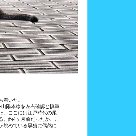
ち着いた。
い山陽本線を左右確認と慎重
た。ここには江戸時代の尾
る。約4ヶ月前だったか、こ
か眺めている黒猫に偶然に