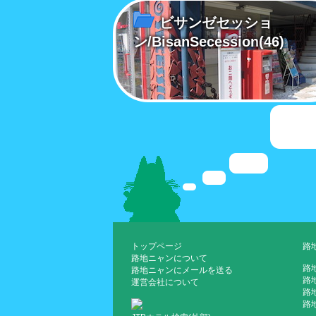
ビサンゼセッショ
ン/BisanSecession
(46)
トップページ
路
路地ニャンについて
路
路地ニャンにメールを送る
路
運営会社について
路地
路