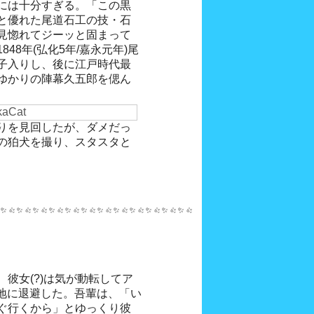
には十分すぎる。「この黒
と優れた尾道石工の技・石
見惚れてジーッと固まって
48年(弘化5年/嘉永元年)尾
子入りし、後に江戸時代最
ゆかりの陣幕久五郎を偲ん
りを見回したが、ダメだっ
の狛犬を撮り、スタスタと
彼女(?)は気が動転してア
路地に退避した。吾輩は、「い
ぐ行くから」とゆっくり彼