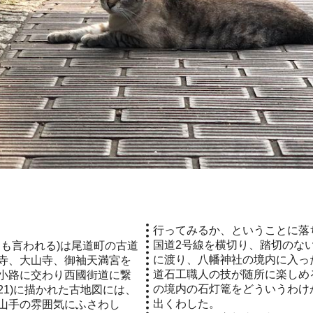
行ってみるか、ということに落
国道2号線を横切り、踏切のな
とも言われる)は尾道町の古道
に渡り、八幡神社の境内に入っ
寺、大山寺、御袖天満宮を
道石工職人の技が随所に楽しめ
小路に交わり西國街道に繋
の境内の石灯篭をどういうわけ
21)に描かれた古地図には、
出くわした。
山手の雰囲気にふさわし