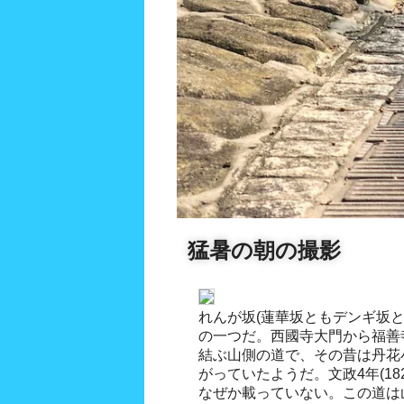
猛暑の朝の撮影
れんが坂(蓮華坂ともデンギ坂
の一つだ。西國寺大門から福善
結ぶ山側の道で、その昔は丹花
がっていたようだ。文政4年(18
なぜか載っていない。この道は