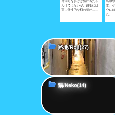
尾道町を歩けば猫に当たる
島根
ボディ
尾道では古道といわれる蓮
わけではないが、路地には
堂、
伝わ
華坂、この付近には立派な
実に個性的な柄の猫が……
ウに
それぞ
お屋敷が建ち並ぶ
た。
路地/Roji
(27)
猫/Neko
(14)