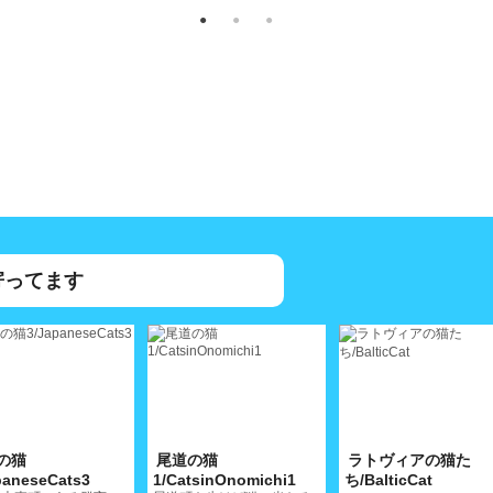
寄ってます
の猫
尾道の猫
ラトヴィアの猫た
paneseCats3
1/CatsinOnomichi1
ち/BalticCat