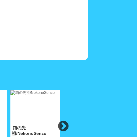
猫の先
異国(スペイン・カダケ
吾輩の自
祖/NekonoSenzo
ス)の猫4/ForeignCats4
介/SelfIn