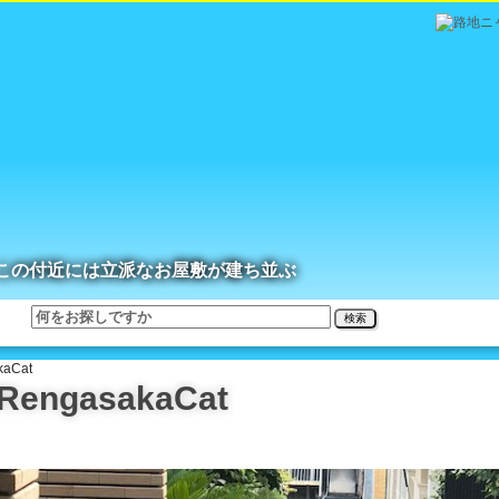
この付近には立派なお屋敷が建ち並ぶ
検索
aCat
ngasakaCat