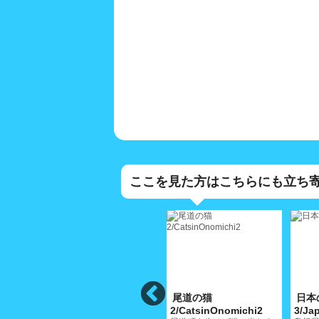
ここを見た方はこちらにも立ち
国)の
れんが(蓮華)坂の
尾道の猫
日本
s2
猫/RengasakaCat
2/CatsinOnomichi2
3/Ja