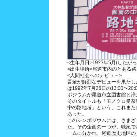
<生年月日>19??年5月(したが
<出生場所>尾道市内のとある路
<人間社会へのデビュ－>
吾輩が鮮烈なデビューを果たし
は1992年7月26日の13:00〜
ポジウムが尾道市立図書館と浄
そのタイトルも「モノクロ曼荼羅
中の路地考」という、これまた
あった。
このシンポジウムには、さまざ
た。その企画の一つが、聴衆で
ームに分かれ、尾道歴史地区の