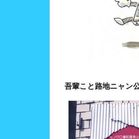
吾輩こと路地ニャン