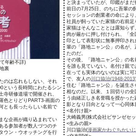
と決まっていたが、印鑑がまだ
前日の7月25日、のちに吾輩の飼
セッションの創業者の命により
社員が飼っていた家猫の右前足
家猫はそんなこととは露知らず
肉が厳かに押し付けられ、「全
印として表彰状に無事押印され
輩の「路地ニャン公」の名が、
たのだ。
その後、「路地ニャン公」の名
って年齢不詳)
を誰も見ていない。名付け親で
地裏
在っても実体のないのは実に可
で、友人の
川口協治(1948-2013
たのは忘れもしない、それ
住む「路地ニャン公」を誕生さ
20:00という長時間にわたるシン
相なのだ。以来、１回切りの全
土寺研修道場で開催され、
う由緒正しき名誉職を授かった
色とりどりPART3-画面の
影となり日向となって一心同体
何とも長ったらしい名前で
<名付け親>
大崎義男(株式会社ビサンゼセッ
まな企画が織り込まれてい
<生みの親>
ある参加者が数人づつのチ
川口協治(
漫画家かわぐちかい
タウン・ウオッチングを行