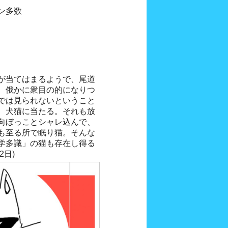
ン多数
が当てはまるようで、尾道
、俄かに衆目の的になりつ
では見られないということ
、犬猫に当たる。それも放
向ぼっことシャレ込んで、
も至る所で眠り猫。そんな
学多識」の猫も存在し得る
2日)