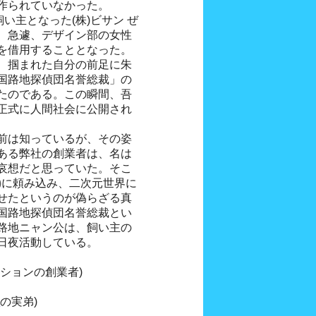
作られていなかった。
い主となった(株)ビサン ぜ
、急遽、デザイン部の女性
を借用することとなった。
、掴まれた自分の前足に朱
国路地探偵団名誉総裁」の
たのである。この瞬間、吾
正式に人間社会に公開され
前は知っているが、その姿
ある弊社の創業者は、名は
哀想だと思っていた。そこ
)
に頼み込み、二次元世界に
せたというのが偽らざる真
国路地探偵団名誉総裁とい
路地ニャン公は、飼い主の
日夜活動している。
ションの創業者)
じ
の実弟)