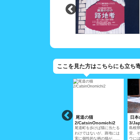
ここを見た方はこちらにも立ち
国)の
れんが(蓮華)坂の
尾道の猫
日本
s2
猫/RengasakaCat
2/CatsinOnomichi2
3/Ja
尾道町を歩けば猫に当たる
島根
ボディ
尾道では古道といわれる蓮
わけではないが、路地には
堂、
伝わ
華坂、この付近には立派な
実に個性的な柄の猫が……
ウに
それぞ
お屋敷が建ち並ぶ