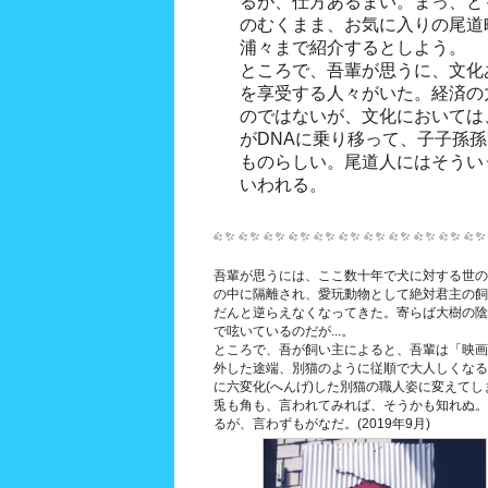
るが、仕方あるまい。まっ、と
のむくまま、お気に入りの尾道
浦々まで紹介するとしよう。
ところで、吾輩が思うに、文化
を享受する人々がいた。経済の
のではないが、文化においては
がDNAに乗り移って、子子孫
ものらしい。尾道人にはそうい
いわれる。
吾輩が思うには、ここ数十年で犬に対する世の
の中に隔離され、愛玩動物として絶対君主の飼
だんと逆らえなくなってきた。寄らば大樹の陰
で呟いているのだが...。
ところで、吾が飼い主によると、吾輩は「映画
外した途端、別猫のように従順で大人しくなる
に六変化(へんげ)した別猫の職人姿に変えてし
兎も角も、言われてみれば、そうかも知れぬ。
るが、言わずもがなだ。(2019年9月)