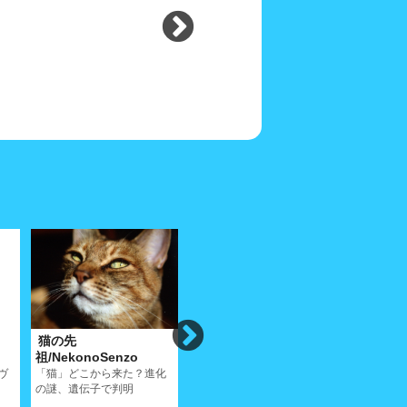
猫の先
異国(スペイン・カダケ
吾輩の自
祖/NekonoSenzo
ス)の猫4/ForeignCats4
介/SelfIn
ヴ
「猫」どこから来た？進化
スペインはカダケスの猫、
由緒正しき
の謎、遺伝子で判明
この小さな漁村は絵になる
ャン公のプ
ねぇ!!