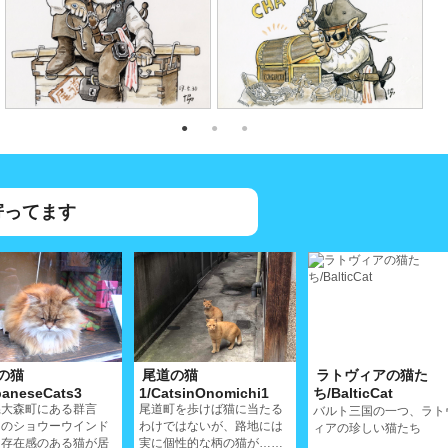
寄ってます
の猫
尾道の猫
ラトヴィアの猫た
paneseCats3
1/CatsinOnomichi1
ち/BalticCat
県大森町にある群言
尾道町を歩けば猫に当たる
バルト三国の一つ、ラト
そのショウーウインド
わけではないが、路地には
ィアの珍しい猫たち
は存在感のある猫が居
実に個性的な柄の猫が……