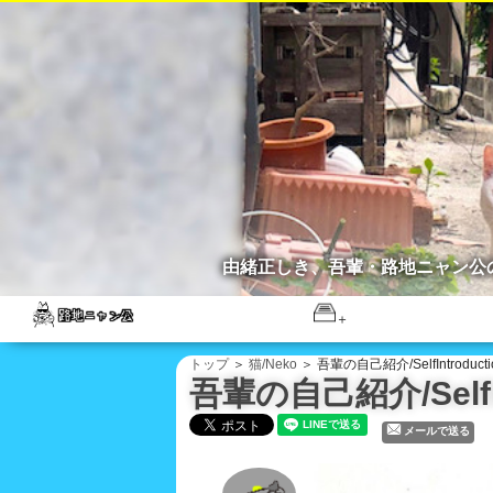
由緒正しき、吾輩・路地ニャン公
トップ
＞
猫/Neko
＞ 吾輩の自己紹介/SelfIntroducti
吾輩の自己紹介/SelfIn
メールで送る