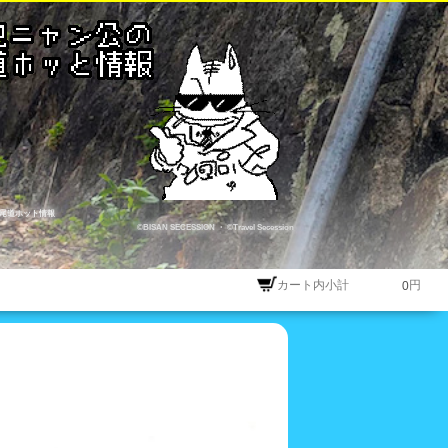
尾道ホット情報
©BISAN SECESSION
・
©Travel Secession
カート内小計
円