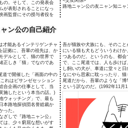
<交友関係>
もの。そして、この発表会
路地ニャン公の友ニャン知ニャ
ムが表彰されることになっ
映画監督にその授与者役を
ニャン公の自己紹介
吾が猫族や犬族にも、そのこと
を証拠に、吾輩の祖先は、か
にいる猫も犬もどういうわけか
モデルとして、猫の世界で
つあるのだ。というのも、都会
緒正しき「猫」でなのであ
で、ここ尾道では、人も歩けば
し飼いの犬が、車道に堂々と日
に尾道で開催した「画面の中の
なにやら思索に耽っったり、猫
(これはビサンゼセッション
尾道だから、吾輩のような「博
総合企画の仕事として、当
という訳なのだ。(1992年11月1
実施したという本当の話。)
地ウォッチング」で、最も
日本路地探偵団名誉総裁か
かった。
なざしで『路地ニャン公』
ては、少々窮屈な想いがす