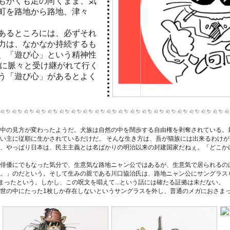
もかくも足の向くまま、気
町を路地から路地、津々
あるところには、必ずそれ
力は、なかなか持続するも
、「遊び心」という精神性
孫に脈々と受け継がれて行く
う「遊び心」があるとよく
中の見方が変わったようだ。犬族は自然の中を闊歩する自由権を剥奪されている。
い主に従順に生かされているだけだ。 そんな生き方は、吾が猫族には出来るわけ
、やっぱり日本は、民主主義とは名ばかりの明治以来の封建国家だねぇ。「どこか
俳優にでもなった気分で、生意気な路地ニャン公ではあるが、生意気で居られるの
。」のだという。そして生みの親である川口協治氏は、路地ニャン公にサングラス
まったという。しかし、この呪文を唱えて...という話には確たる証拠は未だない。
世の中にたった1枚しか存在しないというサングラスを外し、普通のメガにおさま