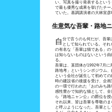
い、写真を撮り発表するという
で最も優秀な成果を挙げたチー
ていた。基調講演者の大林宣彦
生意気な吾輩・路地
自分で言うのも何だが、吾輩は才能あるインテリゲンチャ
として知られている。それ
の有名な「吾輩は猫である」の
は知らないものはないという由
る。
吾輩は、某団体が1992年7月
路地考」というシンポジウム、
という会社が誕生して初めての
時の建設省の後援を受け、企画
の一環で行われた「おのみち路
感性豊かで知的な猫として、全
ら『路地ニャン公』の爵位を授
それ以来、皆は吾輩を尊敬のま
と呼ぶようになった。吾輩とし