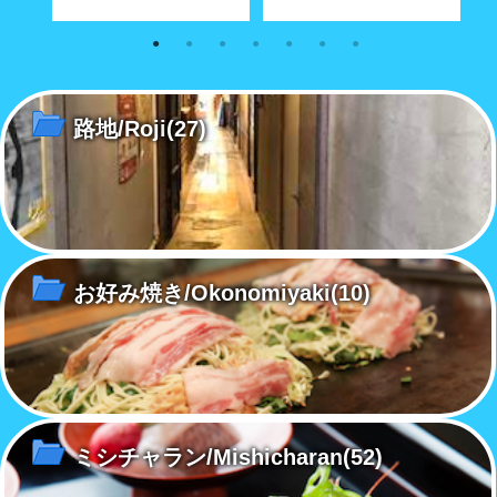
蓮華
尾道町を歩けば猫に当たるわけ
島根県大森町にある群言堂、そ
尾
お屋敷
ではないが、路地には実に個性
のショウーウインドウには存在
で
的な柄の猫が……
感のある猫が居た。
的
路地/Roji
(27)
お好み焼き/Okonomiyaki
(10)
ミシチャラン/Mishicharan
(52)