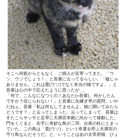
そこへ何処からともなく、ご婦人が近寄ってきた。「ウ
ソ、ウソでしょう！」と吾輩に云ってるらしい。「嘘じゃ
ありません。これは鷽(ウソ)でなく本当の猫ですよ。」と
吾輩は心の中で応えたように思ったが...。
「何で、こんなになつくの！あなた(=吾輩)、何かしたん
ですか？信じられない！」と吾輩に矢継ぎ早の質問。いや
だねぇ。吾輩「私は何もしてませんよ。猫に聞いてみたら
どうです？」と云ってしまった。云ってしまって、吾輩は
すたこらサッサと足早に天満宮本殿に向かって移動した。
門をくぐると、右手に奇妙な鳥が二羽、台座の柱にとまっ
ていた。この鳥は「鷽(ウソ)」という幸運を呼ぶ天満宮の
守り鳥なんだそうだ。と、いうことはあの太宰府猫、ひょ