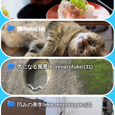
猫/Neko
(14)
気になる風景/Kiininarufukei
(31)
凹みの美学/Hekominobigaku
(4)