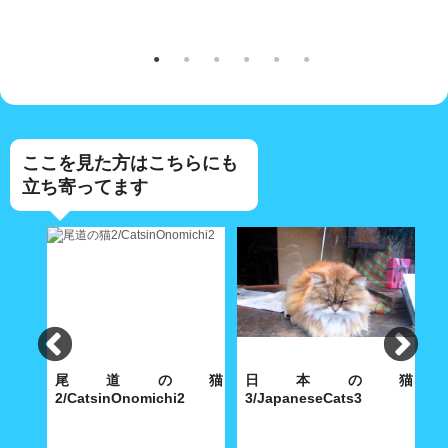
ここを見た方はこちらにも
立ち寄ってます
坂の
尾道の猫
日本の猫
2/CatsinOnomichi2
3/JapaneseCats3
1