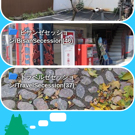
ビサンゼセッショ
ン/BisanSecession
(46)
トラベルゼセッショ
ン/TravelSecession
(37)