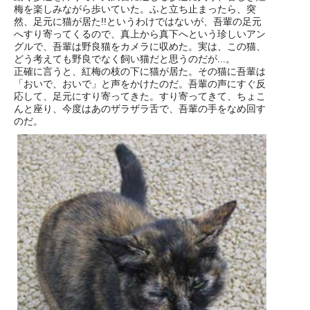
梅を楽しみながら歩いていた。ふと立ち止まったら、突
然、足元に猫が居た!!というわけではないが、吾輩の足元
へすり寄ってくるので、真上から真下へという珍しいアン
グルで、吾輩は野良猫をカメラに収めた。実は、この猫、
どう考えても野良でなく飼い猫だと思うのだが...。
正確に言うと、紅梅の枝の下に猫が居た。その猫に吾輩は
「おいで、おいで」と声をかけたのだ。吾輩の声にすぐ反
応して、足元にすり寄ってきた。すり寄ってきて、ちょこ
んと座り、今度はあのザラザラ舌で、吾輩の手をなめ回す
のだ。