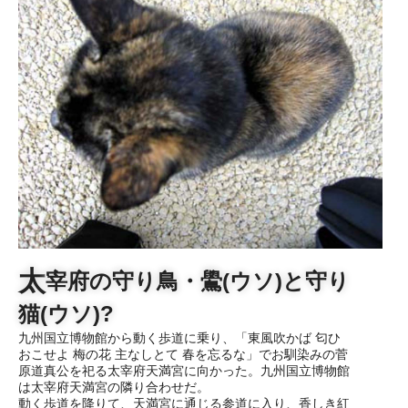
太
宰府の守り鳥・鷽(ウソ)と守り
猫(ウソ)?
九州国立博物館から動く歩道に乗り、「東風吹かば 匂ひ
おこせよ 梅の花 主なしとて 春を忘るな」でお馴染みの菅
原道真公を祀る太宰府天満宮に向かった。九州国立博物館
は太宰府天満宮の隣り合わせだ。
動く歩道を降りて、天満宮に通じる参道に入り、香しき紅