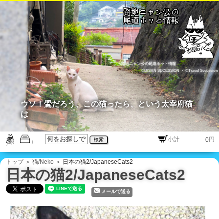
路地ニャン公の尾道ホット情報
©BISAN SECESSION
・
©Travel Secession
ウソ！鷽だろう、この猫ったら、という太宰府猫
は
円
検索
トップ
＞
猫/Neko
＞ 日本の猫2/JapaneseCats2
日本の猫2/JapaneseCats2
メールで送る