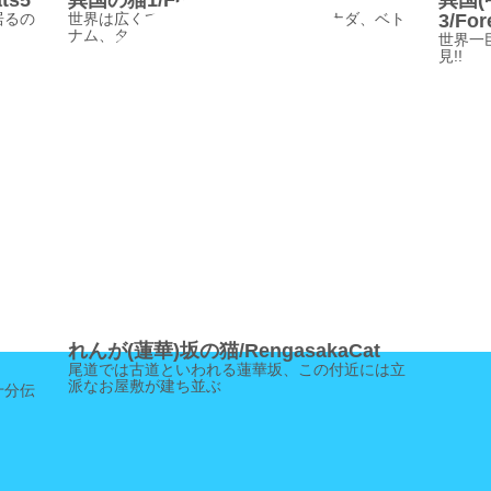
ts5
異国の猫1/ForeignCats1
異国
居るの
世界は広くて狭い。紹介するのは、カナダ、ベト
3/For
ナム、タイとタヒチの猫
世界一
見!!
れんが(蓮華)坂の猫/RengasakaCat
尾道では古道といわれる蓮華坂、この付近には立
派なお屋敷が建ち並ぶ
十分伝