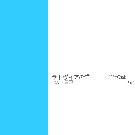
ラトヴィアの猫たち/BalticCat
バルト三国の一つ、ラトヴィアの珍しい猫