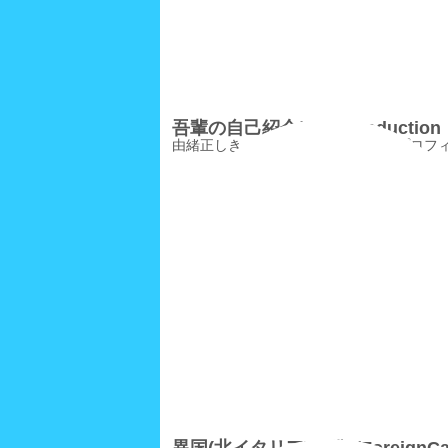
吾輩の自己紹介/SelfIntroduction
由緒正しき、吾輩・路地ニャン公のプロフ