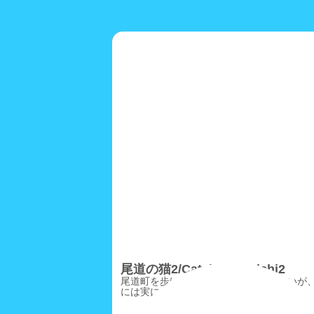
尾道の猫2/CatsinOnomichi2
尾道町を歩けば猫に当たるわけではないが
には実に個性的な柄の猫が……