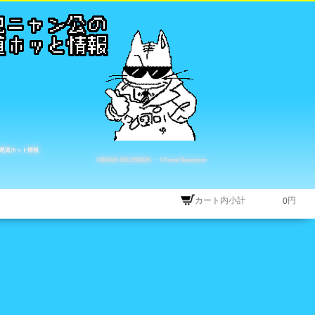
尾道ホット情報
©BISAN SECESSION
・
©Travel Secession
カート内小計
円