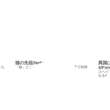
猫の先祖/NekonoSenzo
異国
たち
「猫」どこから来た？進化の謎、遺伝子で判明
4/For
スペイ
なるねぇ