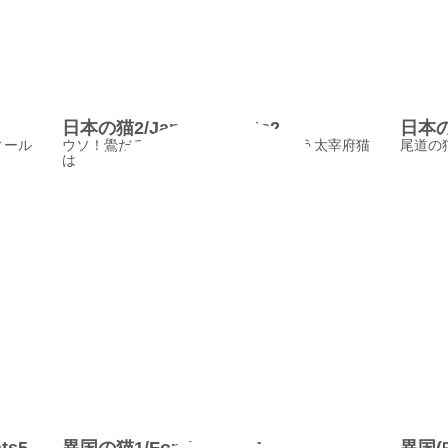
日本の猫2/JapaneseCats2
日本の猫
ィール
ウソ！鷽だろう、この猫ったら、という太宰府猫
尾道の
は