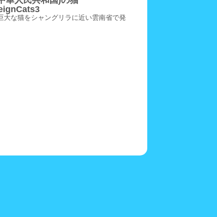
(中華人民共和国)の猫
eignCats3
巨大な猫をシャングリラに近い雲南省で発