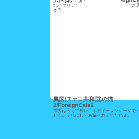
異国(北イタリア)の猫5/ForeignCa
北イタリアの冬の寒空、ニャン公はどこに
か?!!
異国(チェコ共和国)の猫
2/ForeignCats2
世界は広くて狭い。ボディーランゲージで
わる。それにしても猫それぞれだねぇ。