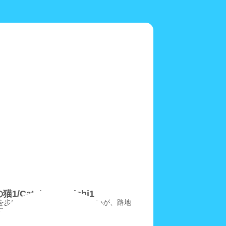
1/CatsinOnomichi1
を歩けば猫に当たるわけではないが、路地
に個性的な柄の猫が……