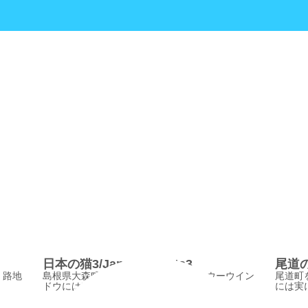
日本の猫3/JapaneseCats3
尾道の猫
、路地
島根県大森町にある群言堂、そのショウーウイン
尾道町
ドウには存在感のある猫が居た。
には実