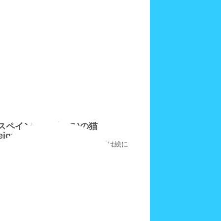
(スペイン・カダケス)の猫
eignCats4
ンはカダケスの猫、この小さな漁村は絵に
!!