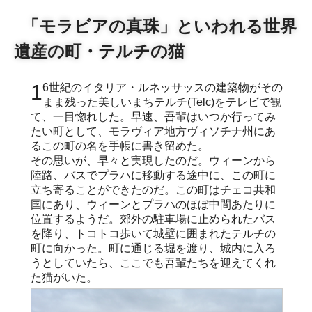
「モラビアの真珠」といわれる世界
遺産の町・テルチの猫
16世紀のイタリア・ルネッサッスの建築物がその
まま残った美しいまちテルチ(Telc)をテレビで観
て、一目惚れした。早速、吾輩はいつか行ってみ
たい町として、モラヴィア地方ヴィソチナ州にあ
るこの町の名を手帳に書き留めた。
その思いが、早々と実現したのだ。ウィーンから
陸路、バスでプラハに移動する途中に、この町に
立ち寄ることができたのだ。この町はチェコ共和
国にあり、ウィーンとプラハのほぼ中間あたりに
位置するようだ。郊外の駐車場に止められたバス
を降り、トコトコ歩いて城壁に囲まれたテルチの
町に向かった。町に通じる堀を渡り、城内に入ろ
うとしていたら、ここでも吾輩たちを迎えてくれ
た猫がいた。