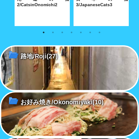
2/CatsinOnomichi2
3/JapaneseCats3
1
蓮華
尾道町を歩けば猫に当たるわけ
島根県大森町にある群言堂、そ
尾
お屋敷
ではないが、路地には実に個性
のショウーウインドウには存在
で
的な柄の猫が……
感のある猫が居た。
的
路地/Roji
(27)
お好み焼き/Okonomiyaki
(10)