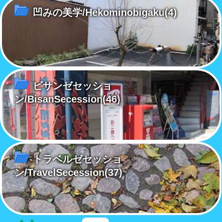
凹みの美学/Hekominobigaku
(4)
ビサンゼセッショ
ン/BisanSecession
(46)
トラベルゼセッショ
ン/TravelSecession
(37)