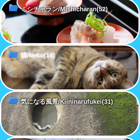
ミシチャラン/Mishicharan
(52)
猫/Neko
(14)
気になる風景/Kiininarufukei
(31)