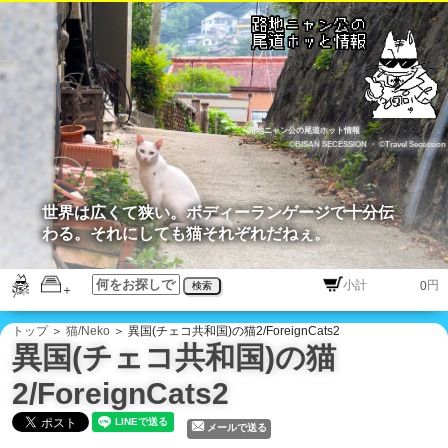
路地ニャン公の尾道ホット情報
©BISAN SECESSION
・
©Travel Secession
世界は広くて狭い。ボディーランゲージで十分伝
わる。それにしても猫それぞれだねぇ。
円
検索
トップ
＞
猫/Neko
＞ 異国(チェコ共和国)の猫2/ForeignCats2
異国(チェコ共和国)の猫
2/ForeignCats2
メールで送る