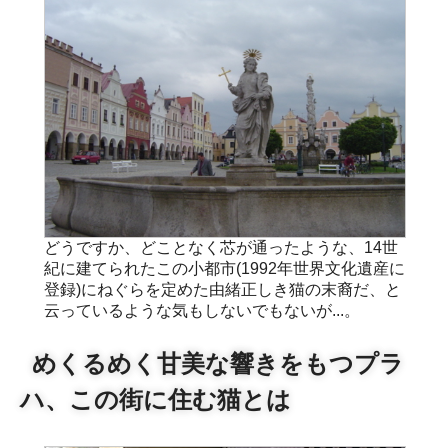
どうですか、どことなく芯が通ったような、14世
紀に建てられたこの小都市(1992年世界文化遺産に
登録)にねぐらを定めた由緒正しき猫の末裔だ、と
云っているような気もしないでもないが...。
めくるめく甘美な響きをもつプラ
ハ、この街に住む猫とは