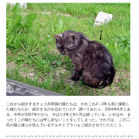
これから紹介するチェコ共和国の猫たちは、かれこれ2～3年も前に撮影し
た猫たちだが、紹介するのを忘れていた!! 調べてみたら、2004年6月とあ
る。今年が2007年だから、やはり2年と8ケ月は経っている。いやはや、ま
ったくこの猫たちには申し訳ないことをしてしまった。それでは、 この二
匹の猫と彼らが住んでいるテルチとプラハもご紹介させていただこう。