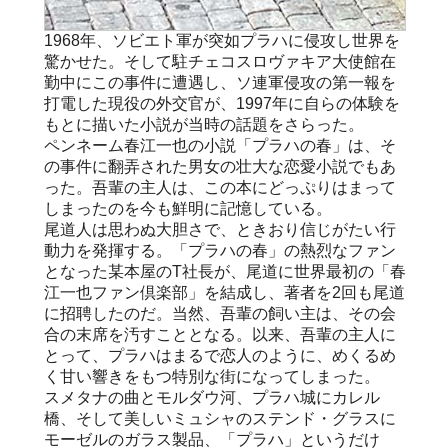
1968年、ソビエト軍が突如プラハに侵攻し世界を
驚かせた。そして駐チェコスロヴァキア大使館在
勤中にこの事件に遭遇し、ソ連軍侵攻の第一報を
打電した現役の外交官が、1997年に自らの体験を
もとに描いた小説が当時の話題をさらった。
ペンネーム春江一也の小説「プラハの春」は、そ
の事件に翻弄された男女の壮大な恋愛小説でもあ
った。吾輩の主人は、この本にどっぷりはまって
しまったのを今も鮮明に記憶している。
尾道人は思わぬ大胆さで、ときおり信じがたい行
動力を発揮する。「プラハの春」の熱烈なファン
となった某本屋のT社長が、尾道に世界最初の「春
江一也ファン倶楽部」を結成し、著者を2回も尾道
に招聘したのだ。当然、吾輩の飼い主は、その会
合の末席を汚すこととなる。以来、吾輩の主人に
とって、プラハはまるで恋人のように、めくるめ
く甘い響きをもつ特別な街になってしまった。
スメタナの曲とモルダウ河、プラハ城にカレル
橋、そして美しいミュシャのステンド・グラスに
モーゼルのガラス製品、「プラハ」というだけ