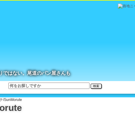
りではない。尾道のパン屋さんも
検索
SunMorute
rute