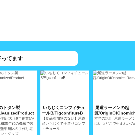
寄ってます
のトタン製
いちじくコンフィチュ
尾道ラーメンの起
lvanizedProduct
ールB/FigconfitureB
源/OriginOfOnomic
作所(大正9年創業)が
【食品添加物のない】尾道
本当の話!!「尾道ラーメ
和30年代の機械で製
産いちじくで手造りコンフ
はいつどこで生まれたの
る堅牢無比の手作り尾
ィチュール
タン・グッズ