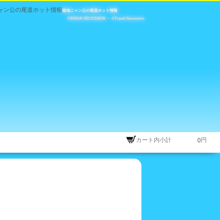
路地ニャン公の尾道ホット情報
©BISAN SECESSION
・
©Travel Secession
カート内小計
円