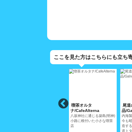
ここを見た方はこちらにも立ち
高原誠吉食
喫茶オルタ
尾道
堂/TakaharaSeikichiShokudo
ナ/CafeAlterna
品/Ga
ーメン
何度お越しになられても食
八坂神社に通じる築島(明神)
内海製
尾道の
べ飽きない料理を
小路に根付いた小さな喫茶
今も昭
店
造す
道ト