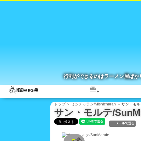
行列ができるのはラーメン屋ばか
トップ
＞
ミシチャラン/Mishicharan
＞ サン・モルテ/
サン・モルテ/SunMo
メールで送る