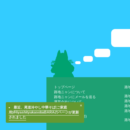
トップページ
路
路地ニャンについて
路
路地ニャンにメールを送る
路
運営会社について
×
路地
最近、尾道冷やし中華そば(ご家庭
路
用)/HiyashityukasobaBARAのページが更新
JTBホテル検索(外部)
されました
路