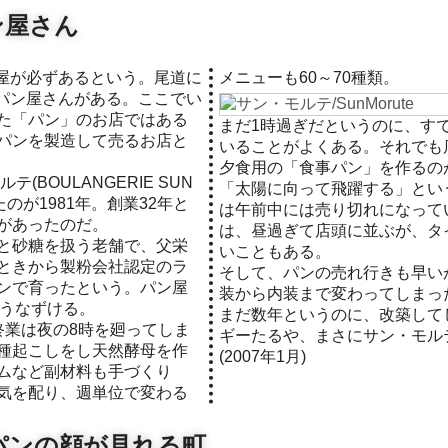
ン屋さん
メニューも60～70種類。
パン屋さんがある。ここでい
た「パン」のお店ではある
まだ1時過ぎだというのに、す
パンを製造して売るお店と
いることがよくある。それでも
夕食用の「食事パン」を作るの
(BOULANGERIE SUN
「太陽に向って飛躍する」とい
たのが1981年。創業32年と
は午前中には売り切れになって
があったのだ。
は、昼過ぎて店頭に並ぶが、タ
と砂糖を扱う老舗で、父栄
いこともある。
ときから製粉会社認定のラ
そして、パンの売れ行きも早い
ンで育ったという。パン屋
装から内装まで変わってしまっ
はうなずける。
まだ数年というのに、改築して
終業は夜の8時を廻ってしま
ギーたるや、まさにサン・モル
種起こしをし天然酵母を作
(2007年1月)
ムなど副材料も手づくり
気を配り、週単位で変わる
パンの顔が見れる町