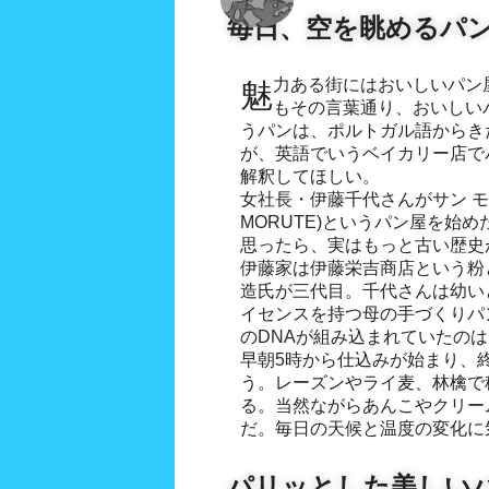
毎日、空を眺めるパ
魅力ある街にはおいしいパン屋が必ずあるという。尾道に
もその言葉通り、おいしい
うパンは、ポルトガル語からき
が、英語でいうベイカリー店で
解釈してほしい。
女社長・伊藤千代さんがサン モルテ
MORUTE)というパン屋を始め
思ったら、実はもっと古い歴史
伊藤家は伊藤栄吉商店という粉
造氏が三代目。千代さんは幼い
イセンスを持つ母の手づくりパ
のDNAが組み込まれていたの
早朝5時から仕込みが始まり、
う。レーズンやライ麦、林檎で
る。当然ながらあんこやクリー
だ。毎日の天候と温度の変化に
パリッとした美しい