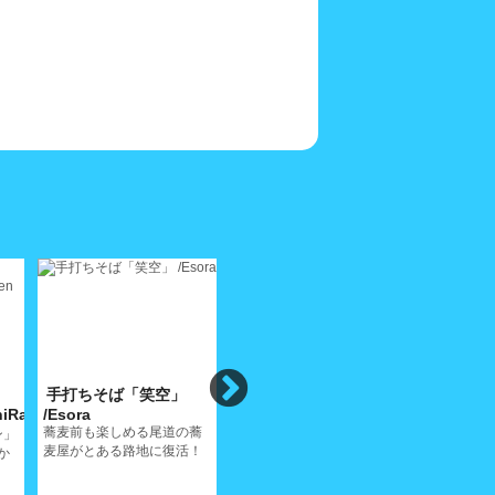
手打ちそば「笑空」
スパゲティ食堂 カサリ
洋酒喫茶
hiRamen
/Esora
ンガ/Casalinga
店」/Rod
蕎麦前も楽しめる尾道の蕎
ン」
路地裏にチーズ＆ワインが
老若男女が
麦屋がとある路地に復活！
か
楽しめるスパゲティハウス
今は無き「
人誇りの夜
た...