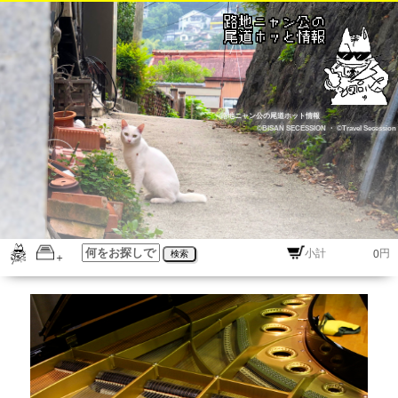
路地ニャン公の尾道ホット情報
©BISAN SECESSION
・
©Travel Secession
円
検索