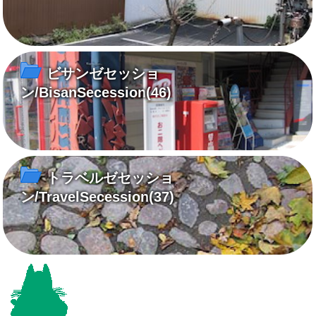
ビサンゼセッショ
ン/BisanSecession
(46)
トラベルゼセッショ
ン/TravelSecession
(37)