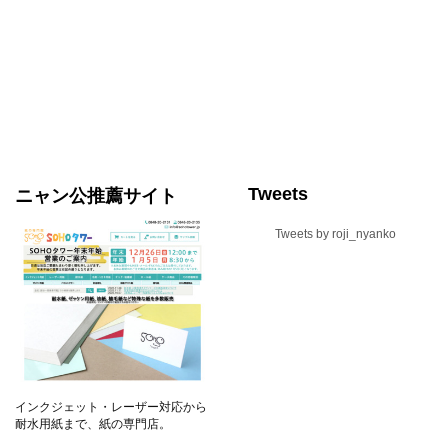
尾道風景お便りセット/LetterSet
り
薩谷和夫(映画美術監督)の描いた尾道風景画のお便りセットは優しい心をお届けし
ます
¥3,300
Tweets
ニャン公推薦サイト
Tweets by roji_nyanko
インクジェット・レーザー対応から
耐水用紙まで、紙の専門店。