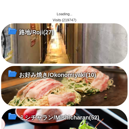
Loading...
Visits (219747)
路地/Roji
(27)
お好み焼き/Okonomiyaki
(10)
ミシチャラン/Mishicharan
(52)