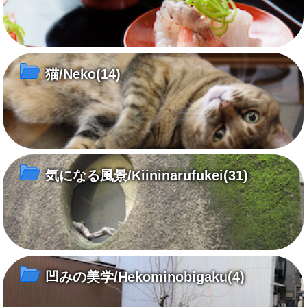
猫/Neko
(14)
気になる風景/Kiininarufukei
(31)
凹みの美学/Hekominobigaku
(4)