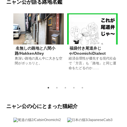
ニャン公が語る路地名鑑
名無しの路地と八間小
福袋付き尾道弁じ
路/HakkenAlley
ゃ/OnomichiDialect
路/
は、か
奥深い路地の真ん中に大きな空
経済合理性が優先する現代社会
こ
間がポッカリと。
で「方言」も「路地」と同じ運
あ
命をたどるのか……
ニャン公の心にとまった猫紹介