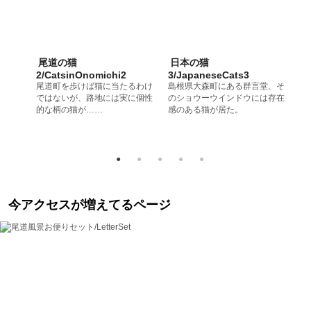
猫
尾道の猫
日本の猫
2/CatsinOnomichi2
3/JapaneseCats3
1/
ニャン
尾道町を歩けば猫に当たるわけ
島根県大森町にある群言堂、そ
尾
ではないが、路地には実に個性
のショウーウインドウには存在
で
的な柄の猫が……
感のある猫が居た。
的
今アクセスが増えてるページ