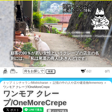
路地ニャン公の尾道ホット情報
©BISAN SECESSION
・
©Travel Secession
顧客の90％が若い女性というクレープの店主の名
刺には、「私は尾道の商人(あきんど)です」
円
検索
トップ
ミシチャラン/Mishicharan
＞
記憶の中の人や店や建造物/Inmemory
＞
ワンモア クレープ/OneMoreCrepe
ワンモア クレー
プ/OneMoreCrepe
メールで送る