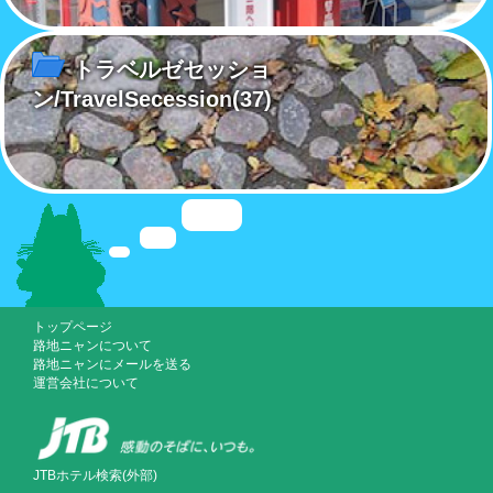
トラベルゼセッショ
ン/TravelSecession
(37)
トップページ
路地ニャンについて
路地ニャンにメールを送る
運営会社について
JTBホテル検索(外部)