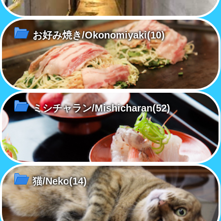
お好み焼き/Okonomiyaki
(10)
ミシチャラン/Mishicharan
(52)
猫/Neko
(14)