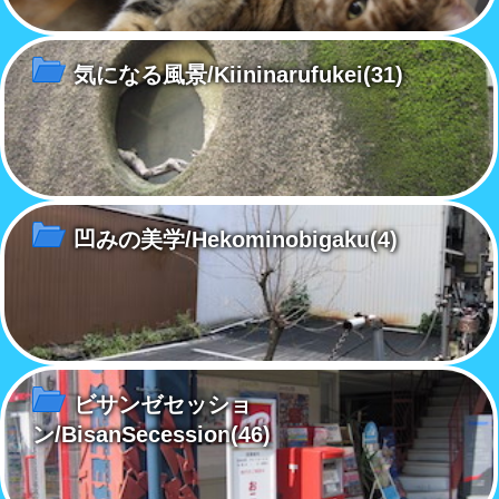
気になる風景/Kiininarufukei
(31)
凹みの美学/Hekominobigaku
(4)
ビサンゼセッショ
ン/BisanSecession
(46)