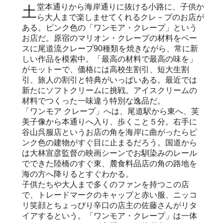
土堂本通りから海岸通りに抜ける小路に、子供か
ら大人まで楽しませてくれるクレ－プのお店が
ある。ピンク色の「ワンモア・クレープ」という
お店だ。原宿のマリオン・クレープの材料をベー
スに尾道流クレープ90種類を焼きながら、常に新
しい作品を模索中。「最高の材料で最高の味を」
がモットーで、価格には高校生割引、短大生割
引、旅人の割引と特典がいっぱいある。最近では
新たにソフトクリームに挑戦。アイスクリームの
材料でつくった一味違う特別な逸品だ。
「ワンモア クレープ」へは、尾道駅から東へ、芙
美子像から本通りへ入り、歩くこと５分。右手に
谷山呉服店というお店の角を海岸に曲がったらピ
ンク色の建物がすぐ目に止まるだろう。国道から
は大林宣彦監督の映画シーンでお馴染みのレール
でできた陸橋のすぐ東、麓食料品店の角の路地を
海の方へ降りるとすぐわかる。
子供たちや大人まで多くのファンを持つこの店
で、トレードマークのキャップと赤い服、ニッコ
リ笑顔とちょっぴり辛口の店主の佐藤さんがリタ
イアするという。「ワンモア・クレープ」は一体