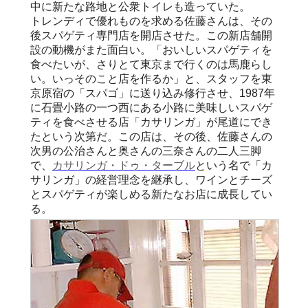
中に新たな路地と公衆トイレも造っていた。
トレンディで優れものを求める佐藤さんは、その
後スパゲティ専門店を開店させた。この新店舗開
設の動機がまた面白い。「おいしいスパゲティを
食べたいが、さりとて東京まで行くのは馬鹿らし
い。いっそのこと店を作るか」と、スタッフを東
京原宿の「スパゴ」に送り込み修行させ、1987年
に石畳小路の一つ西にある小路に美味しいスパゲ
ティを食べさせる店「カサリンガ」が尾道にでき
たという次第だ。この店は、その後、佐藤さんの
次男の公治さんと奥さんの三奈さんの二人三脚
で、
カサリンガ・ドゥ・ターブル
という名で「カ
サリンガ」の経営理念を継承し、ワインとチーズ
とスパゲティが楽しめる新たなお店に成長してい
る。