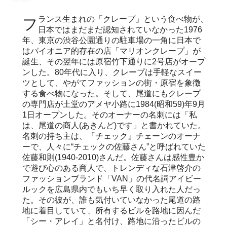
フランス生まれの「クレープ」という食べ物が、
日本ではまだまだ認知されていなかった1976
年、東京の渋谷公園通りの駐車場の一角に日本で
はパイオニア的存在の店「マリオンクレープ」が
誕生、その翌年には原宿竹下通りに2号店がオープ
ンした。80年代に入り、クレープは手軽なスイー
ツとして、やがてファッションの街・原宿を象徴
する食べ物になった。そして、尾道にもクレープ
の専門店が土堂のアメヤ小路に1984(昭和59)年9月
1日オープンした。そのオーナーの名刺には「私
は、尾道の商人(あきんど)です」と書かれていた。
名刺の持ち主は、『チェック』チェーンのオーナ
ーで、人々に“チェックの佐藤さん”と呼ばれていた
佐藤和則(1940-2010)さんだ。佐藤さんは感性豊か
で遊び心のある商人で、トレンディな石津啓介の
ファッションブランド「VAN」の代名詞アイビー
ルックを広島県内でもいち早く取り入れた人だっ
た。その彼が、誰も気付いていなかった尾道の路
地に着目していて、所有するビルを路地に因んだ
「シー・アレイ」と名付け、路地に沿ったビルの