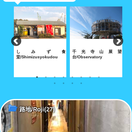
ン構
しみず食
千光寺山展望
孔
nception
堂/Shimizusyokudou
台/Observatory
の融合
昔ながらの人と人。優しいね
上から覗く側、下から見上げる
尾
ぇ。尾道にこんなところもまだ
側のいずれの視点も大切したい
荘
あったのだ！
ランドスケープは...
路地/Roji
(27)