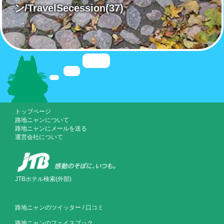
ン/TravelSecession
(37)
トップページ
路地ニャンについて
路地ニャンにメールを送る
運営会社について
JTBホテル検索(外部)
路地ニャンのツイッター
/
口コミ
路地ニャンのフェイスブック