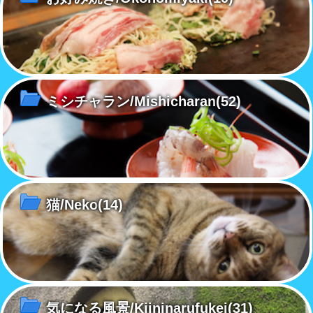
ミシチャラン/Mishicharan
(52)
猫/Neko
(14)
気になる風景/Kiininarufukei
(31)