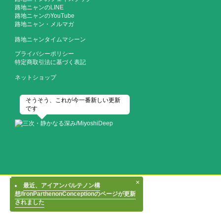
路地ニャンのLINE
路地ニャンのYouTube
路地ニャン・メルマガ
路地ニャンタイムマシーン
プライバシーポリシー
特定商取引法に基づく表記
ネットショップ
そうそう、これが今一番新しい更新
です
×
最近、アイアンパルテノン構
想/IronParthenonConceptionのページが更新
されました
雪化粧の三次のまちには深みのある文化が根付いていた...。