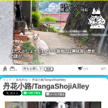
路地ニャン公の尾道ホット情報
©BISAN SECESSION
・
©Travel Secession
【たんがしょうじ】という路地には興味深い歴史
の謎が。
円
検索
トップ
＞
路地/Roji
＞ 丹花小路/TangaShojiAlley
丹花小路/TangaShojiAlley
メールで送る