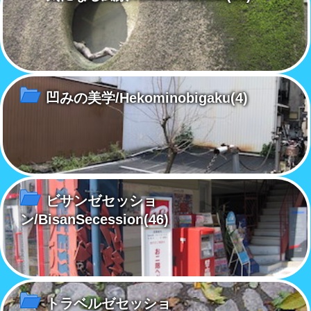
凹みの美学/Hekominobigaku
(4)
ビサンゼセッショ
ン/BisanSecession
(46)
トラベルゼセッショ