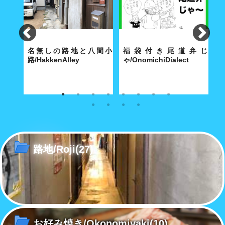
lley
名無しの路地と八間小
福袋付き尾道弁じ
路/HakkenAlley
ゃ/OnomichiDialect
路
な商店
奥深い路地の真ん中に大きな空
経済合理性が優先する現代社会
こ
間がポッカリと。
で「方言」も「路地」と同じ運
あ
命をたどるのか……
路地/Roji
(27)
お好み焼き/Okonomiyaki
(10)