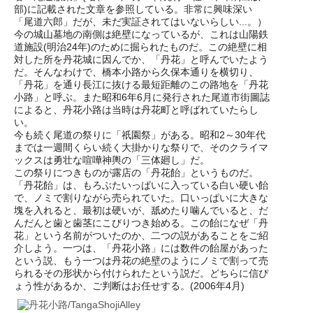
部)に記載された文章を参照している。非常に興味深い
「尾道六郎」だが、未だ実証されてはいないらしい...。）
今の城山墓地の南側は絶壁になっているが、これは山陽鉄
道施設(明治24年)のために掘られたものだ。この絶壁に相
対した所を丹花城に因んでか、「丹花」と呼んでいたよう
だ。そんなわけで、橋本小路から久保本通りを横切り、
「丹花」を通り長江に抜ける最短距離のこの路地を「丹花
小路」と呼ぶ。また昭和6年6月に発行された尾道市街圖誌
によると、丹花小路は当時は丹花町と呼ばれていたらし
い。
今も続く尾道の祭りに「祇園祭」がある。昭和2～30年代
までは一週間くらい続く大掛かりな祭りで、そのクライマ
ックスは勇壮な喧嘩神輿の「三体廻し」だ。
この祭りにつきものが露店の「丹花飴」というものだ。
「丹花飴」は、もろぶたいっぱいに入っている白い硬い飴
で、ノミで割りながら売られていた。口いっぱいに大きな
塊を入れると、最初は硬いが、舐めたり噛んでいると、だ
んだんと歯と歯茎にこびりつき始める。この飴になぜ「丹
花」という名前がついたのか、二つの説があることをご紹
介しよう。一つは、「丹花小路」には数件の飴屋があった
という説、もう一つは丹花の絶壁のようにノミで割って売
られるその形状から付けられたという説だ。どちらに信ぴ
ょう性があるか、ご判断はお任せする。(2006年4月)