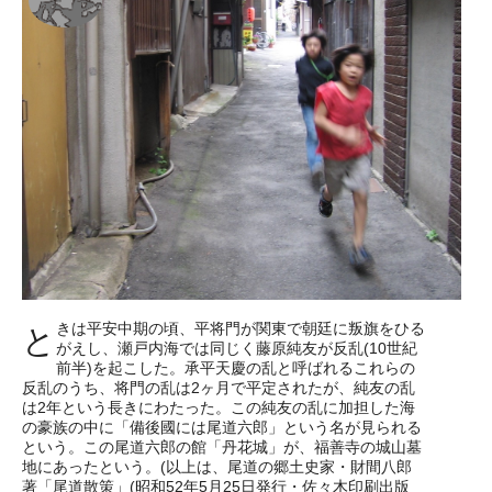
きは平安中期の頃、平将門が関東で朝廷に叛旗をひる
と
がえし、瀬戸内海では同じく藤原純友が反乱(10世紀
前半)を起こした。承平天慶の乱と呼ばれるこれらの
反乱のうち、将門の乱は2ヶ月で平定されたが、純友の乱
は2年という長きにわたった。この純友の乱に加担した海
の豪族の中に「備後國には尾道六郎」という名が見られる
という。この尾道六郎の館「丹花城」が、福善寺の城山墓
地にあったという。(以上は、尾道の郷土史家・財間八郎
著「尾道散策」(昭和52年5月25日発行・佐々木印刷出版