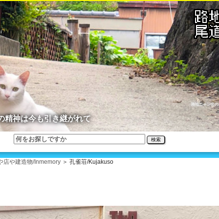
路地ニャン公の
の精神は今も引き継がれて
検索
や建造物/Inmemory
＞ 孔雀荘/Kujakuso