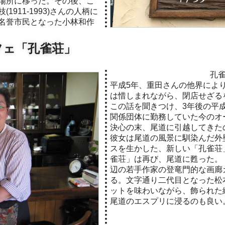
場所に移った。その後、こ
911-1993)さんの人柄に
名誉市民となった小林和作
フェ「孔雀荘」
孔
平成5年、重田さんの他界によ
は惜しまれながら、閉店せざる
この話を聞きつけ、3年後の平成8
関係団体に勤務していた今のオ
決心の末、尾道に引越してきた
彼女は尾道の風景に馴染んだ外壁
スを生かした、新しい「孔雀荘
雀荘」は再び、尾道に甦った。
辺の若手作家の登竜門的な画廊
る。文字通り二代目となった松
ットを味わいながら、飾られた
尾道のエスプリに浸るのも良い。(2