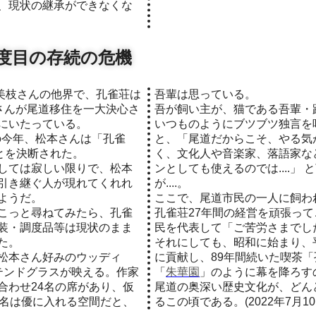
、現状の継承ができなくな
度目の存続の危機
吾輩は思っている。
さんが尾道移住を一大決心さ
吾が飼い主が、猫である吾輩・
にいたっている。
いつものようにブツブツ独言を
年の今年、松本さんは「孔雀
と、「尾道だからこそ、やる気
とを決断された。
く、文化人や音楽家、落語家な
しては寂しい限りで、松本
ンとしても使えるのでは....」
引き継ぐ人が現れてくれれ
が....。
ようだ。
ここで、尾道市民の一人に飼わ
こっと尋ねてみたら、孔雀
孔雀荘27年間の経営を頑張っ
装・調度品等は現状のまま
民を代表して「ご苦労さまでし
た。
それにしても、昭和に始まり、
松本さん好みのウッディ
に貢献し、89年間続いた喫茶
ステンドグラスが映える。作家
「
朱華園
」のように幕を降ろす
合わせ24名の席があり、仮
尾道の奥深い歴史文化が、どん
0名は優に入れる空間だと、
るこの頃である。(2022年7月10