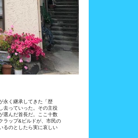
が永く継承してきた「歴
し去っていった。その主役
が選んだ首長だ。ここ十数
クラップ&ビルドが、市民の
いるのとしたら実に哀しい