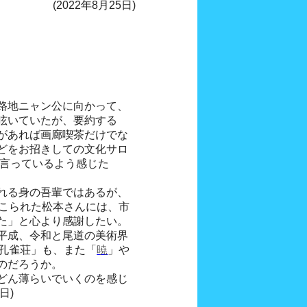
(2022年8月25日)
路地ニャン公に向かって、
呟いていたが、要約する
があれば画廊喫茶だけでな
どをお招きしての文化サロ
 と言っているよう感じた
れる身の吾輩ではあるが、
てこられた松本さんには、市
た」と心より感謝したい。
平成、令和と尾道の美術界
「孔雀荘」も、また「
暁
」や
のだろうか。
どん薄らいでいくのを感じ
日)