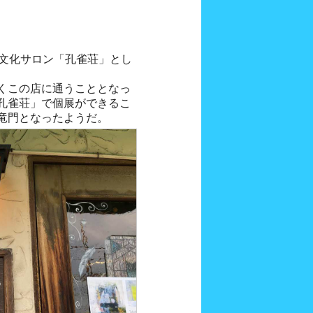
とした文化サロン「孔雀荘」とし
くこの店に通うこととなっ
孔雀荘」で個展ができるこ
竜門となったようだ。