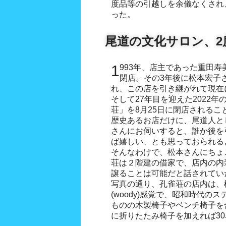
度品等の引越しを余儀なくされ
った。
尾道の文化サロン、2
1993年、店主であった重田寿美枝さんの他界で、孔雀荘は
閉店。その3年後に松本宏子
れ、この店を引き継がれて現在
そして27年目を迎えた2022
荘」を8月25日に閉店されるこ
歴史あるお店だけに、尾道人と
さんにお伺いすると、誰か後を
ば嬉しい、とも思っておられる
そんなわけで、松本さんにちょ
荘は２階建の借家で、店内の内
譲ることは可能だと話されてい
写真の通り、孔雀荘の店内は、
(woody)感覚で、昭和時代の
ものの木製椅子やベンチ椅子を
に折りたたみ椅子を加えれば3