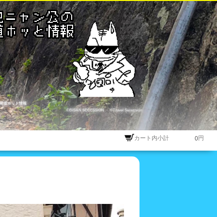
尾道ホット情報
©BISAN SECESSION
・
©Travel Secession
カート内小計
円