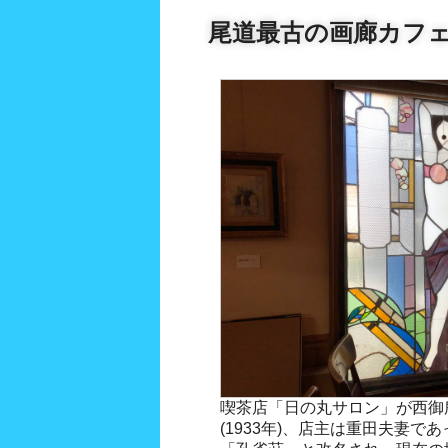
尾道最古の画廊カフ
喫茶店「日の丸サロン」が西御
(1933年)、店主は重田夫妻で