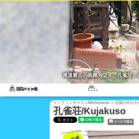
尾道最古の画廊カフェ「孔雀荘」
トップ
ミシチャラン/Mishicharan
＞
記憶の中の人や店
孔雀荘/Kujakuso
メールで送る