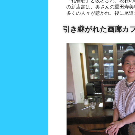
「孔雀荘」と改名され、現在の
の新店舗は、奥さんの重田寿美枝(1
多くの人々が惹かれ、後に尾道
引き継がれた画廊カ