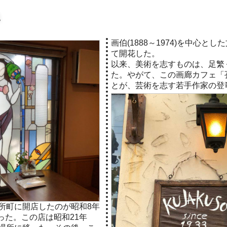
ェ
画伯(1888～1974)を中心
て開花した。
以来、美術を志すものは、足繁
た。やがて、この画廊カフェ「
とが、芸術を志す若手作家の登
所町に開店したのが昭和8年
あった。この店は昭和21年