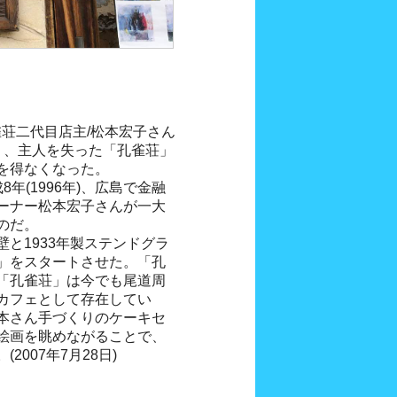
雀荘二代目店主/松本宏子さん
り、主人を失った「孔雀荘」
を得なくなった。
年(1996年)、広島で金融
ーナー松本宏子さんが一大
のだ。
と1933年製ステンドグラ
」をスタートさせた。「孔
「孔雀荘」は今でも尾道周
カフェとして存在してい
本さん手づくりのケーキセ
絵画を眺めながることで、
007年7月28日)