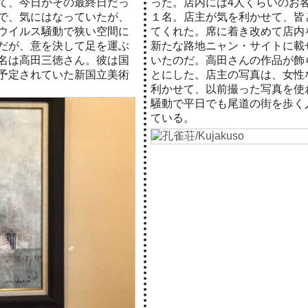
て、今日がその最終日だっ
った。店内には4人くらいのお
で、気にはなっていたが、
１名。店主が気を利かせて、皆
ウイルス騒動で狭い空間に
てくれた。席に着き改めて店内
だが、意を決して足を運ぶ
新たな路地ニャン・サイトに載
名は高田三徳さん。彼は国
いたのだ。高田さんの作品が飾
予定されていた新国立美術
とにした。店主の写真は、女性
利かせて、以前撮った写真を使
騒動で平日でも尾道の街を歩く
ている。