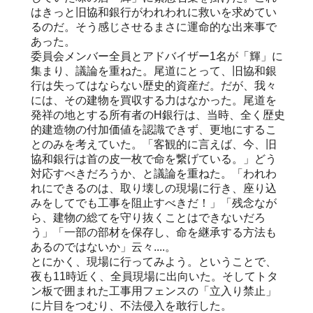
はきっと旧協和銀行がわれわれに救いを求めてい
るのだ。そう感じさせるまさに運命的な出来事で
あった。
委員会メンバー全員とアドバイザー1名が「輝」に
集まり、議論を重ねた。尾道にとって、旧協和銀
行は失ってはならない歴史的資産だ。だが、我々
には、その建物を買収する力はなかった。尾道を
発祥の地とする所有者のH銀行は、当時、全く歴史
的建造物の付加価値を認識できず、更地にするこ
とのみを考えていた。「客観的に言えば、今、旧
協和銀行は首の皮一枚で命を繋げている。」どう
対応すべきだろうか、と議論を重ねた。「われわ
れにできるのは、取り壊しの現場に行き、座り込
みをしてでも工事を阻止すべきだ！」「残念なが
ら、建物の総てを守り抜くことはできないだろ
う」「一部の部材を保存し、命を継承する方法も
あるのではないか」云々....。
とにかく、現場に行ってみよう。ということで、
夜も11時近く、全員現場に出向いた。そしてトタ
ン板で囲まれた工事用フェンスの「立入り禁止」
に片目をつむり、不法侵入を敢行した。