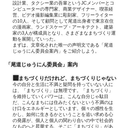
設計業、タクシー業の吾輩というJCメンバーとコ
ンピューターの専門家、商業デザイナー、喫茶経
営、ビデオ撮影編集業に彫刻家、フリーライター
の10人、そして顧問として尾道出身者で東京在住
の漫画家、ランドスケープ・アーキテクト、建築
家の3人が構成員となり、さまざまなまちづくり運
動を展開していった。
まずは、文章化された唯一の声明文である「尾道
じゅうにん委員会案内」をご紹介しよう。
「尾道じゅうにん委員会」案内
◼️
まちづくりだけれど、まちづくりじゃない
今の自分と生活に不満と疑問を持っていない人に
は、「まちづくり」は無理です。「まちづくり」
を維持していくパワーは、こんな自分じゃ駄目
だ、こんなまちには住みたくないという不満のは
け口をエネルギーとしています。個々の感性を生
かし、如何に生きるかということを追い求める心
の発露が、個人と個人の関わり合いの中で社会的
なものへと昇華する、そこに「まちづくり」があ