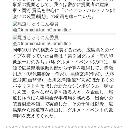
事業の提案として、我々は密かに提案者の建築
家・岡河 貢氏を中心に「アイアン・パルテノン(出
会いの装置)構想」の企画を練っていた。
同年10月その構想を公表するため、広島県とのパ
イプを持っていた吾輩は「第２回グルメ・海の印
象派ーおのみち」(略.グルメ・イベント)の中に、単
独で広島県地域振興部から予算を獲得して、赤瀬
川原平(現代芸術家・作家)、高橋玄洋(作家)、大林
宣彦(映画監督)、石川文洋(報道写真家)ほか多くの
パネリストを招聘した新たなシンポジウム「味な
しんぽ－食べながら夢を語る人々」を企画し、尾
道じゅうにん委員会が事務局を務める「出会いの
装置製造本舗」で実施した。その予算は以降、広
島県から尾道市を経由し、グルメ・イベントの数
年間を支えてくれた。