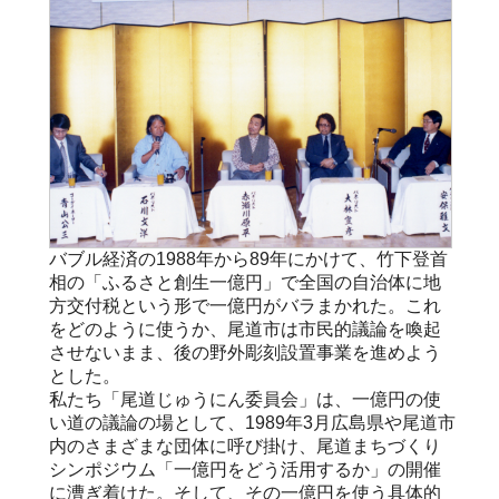
バブル経済の1988年から89年にかけて、竹下登首
相の「ふるさと創生一億円」で全国の自治体に地
方交付税という形で一億円がバラまかれた。これ
をどのように使うか、尾道市は市民的議論を喚起
させないまま、後の野外彫刻設置事業を進めよう
とした。
私たち「尾道じゅうにん委員会」は、一億円の使
い道の議論の場として、1989年3月広島県や尾道市
内のさまざまな団体に呼び掛け、尾道まちづくり
シンポジウム「一億円をどう活用するか」の開催
に漕ぎ着けた。そして、その一億円を使う具体的