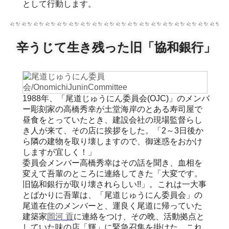
として行動します。
辛うじて生き残った旧「協和銀行」
1988年、「尾道じゅうにん委員会(OJC)」のメンバ
ー彫刻家の高橋秀幸が土堂海岸のとある寿司屋で
昼食をとっていたとき、建設会社の現場監督らし
き人が来て、その店に挨拶をした。「2～3日後か
ら隣の建物を取り壊しますので、御迷惑をおかけ
しますが宜しく！」
委員会メンバー高橋秀幸はその話を聞き、血相を
変えて吾輩のところに連絡してきた「大変です。
旧協和銀行が取り壊されらしい!!」。これは一大事
とばかりに吾輩は、「尾道じゅうにん委員会」の
尾道在住のメンバーと、運良く尾道に帰っていた
建築家
岡河 貢
に連絡をつけ、その晩、活動拠点と
していた味の店「輝」に緊急召集を掛けた。これ