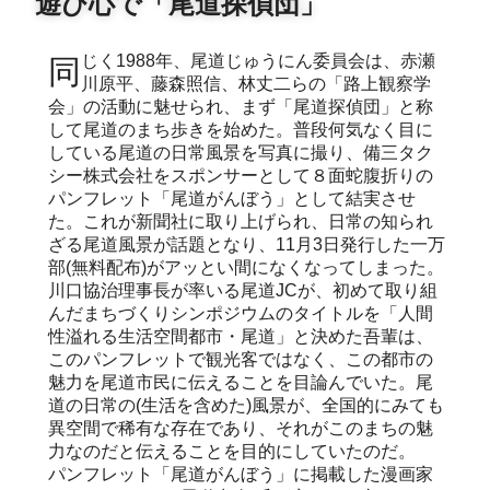
遊び心で「尾道探偵団」
同じく1988年、尾道じゅうにん委員会は、赤瀬
川原平、藤森照信、林丈二らの「路上観察学
会」の活動に魅せられ、まず「尾道探偵団」と称
して尾道のまち歩きを始めた。普段何気なく目に
している尾道の日常風景を写真に撮り、備三タク
シー株式会社をスポンサーとして８面蛇腹折りの
パンフレット「尾道がんぼう」として結実させ
た。これが新聞社に取り上げられ、日常の知られ
ざる尾道風景が話題となり、11月3日発行した一万
部(無料配布)がアッとい間になくなってしまった。
川口協治理事長が率いる尾道JCが、初めて取り組
んだまちづくりシンポジウムのタイトルを「人間
性溢れる生活空間都市・尾道」と決めた吾輩は、
このパンフレットで観光客ではなく、この都市の
魅力を尾道市民に伝えることを目論んでいた。尾
道の日常の(生活を含めた)風景が、全国的にみても
異空間で稀有な存在であり、それがこのまちの魅
力なのだと伝えることを目的にしていたのだ。
パンフレット「尾道がんぼう」に掲載した漫画家