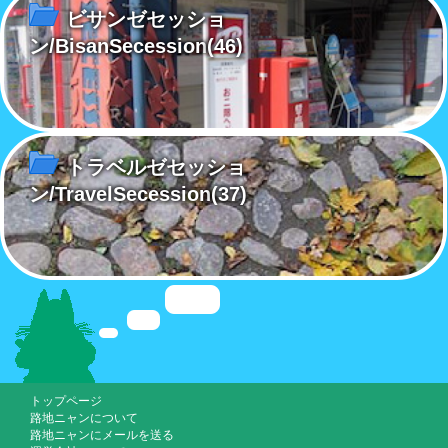
ビサンゼセッショ
ン/BisanSecession
(46)
トラベルゼセッショ
ン/TravelSecession
(37)
トップページ
路地ニャンについて
路地ニャンにメールを送る