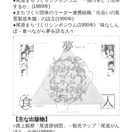
●尾道まちづくりシンポジウム「一億円をどう活用
するか」(1989年)
●まちづくり団体のリーダー連携組織「出会いの装
置製造本舗」の設立(1990年)
●尾道まちづくりシンポジウム(1990年)「味なしん
ぽ－食べながら夢を語る人々
【主な出版物】
○路上観察「尾道探偵団」－観光マップ「尾道がん
ぼう」企画(1988年)