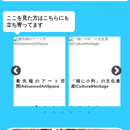
ここを見た方はこちらにも
立ち寄ってます
委員
最先端のアート空
「猫に小判」の文化遺
ommittee
間/AdvancedArtSpace
産/CulturalHeritage
末
集ま
尾道のまちづくりに脈々と受け
不思議！日本遺産の尾道市では
ま
て
継がれるベクトルとは
近代建築が絶滅危惧に
楽
ら..