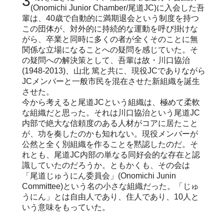
35歳を過ぎた1984年、社団法人尾道青年会議所
(Onomichi Junior Chamber/尾道JC)に入会した吾
輩は、40歳で自動的に満期退会という制度を持つ
この団体が、対外的に持続的な運動を呼び掛けな
がら、卒業と同時に多くの者が全くそのことに無
関係な立場になることへの疑問を感じていた。そ
の疑問への解決策として、吾輩は故・川口協治
(1948-2013)、山北 篤と共に、現役JCでありながら
JCメンバーと一般市民を混在させた新組織を誕生
させた。
今から考えると尾道JCという組織は、極めて柔軟
な組織だと思った。それは川口協治という尾道JC
内部で絶大な信頼度のある人材がコアに居たこと
が、功を奏したのかも知れない。現役メンバーが
公然と全く別組織を作ることを黙認したのだ。そ
れとも、尾道JC内部の単なる同好会的な存在と認
識していたのだろうか。ともかくも、その会は
「尾道じゅうにん委員会」(Onomichi Junin
Committee)という名の小さな組織だった。「じゅ
うにん」とは自由人であり、住人であり、10人と
いう意味をもっていた。