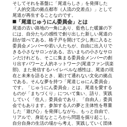
そしてそれを基盤に「尾道らしさ」を発揮した
「人的交流の拠点都市（人流の交差点）」として
尾道が再生することなのです。
◼️「尾道じゅうにん委員会」とは
尾道の古い路地の一角にあり、藍色した暖簾の下
には、自分たちの感性で創り出した新しい尾道の
顔が並べてある。格子戸を開けて少し奥に入ると
委員会メンバーや若い人たちが、自由に出入りで
きる小さなサロンがある。古いまちの小さなサロ
ンだけれども、そこに集まる委員会メンバーの創
り出すパワーと人的ネットワーク(尾道ファン倶楽
部)、また発信するハイレベルな感性は、尾道の現
在と未来を語るとき、避けて通れない文化の拠点
である。そんな夢を持つ「尾道じゅにん委員会」
です。「じゅうにん委員会」とは、尾道を愛する
ものが「まちづくり」について集い、語り、実践
していく「住人」委員会であり、「自由人」委員
会でもあります。参加する人の夢と主体性を尊重
した「遊び心」を発揮しながら、もっと自由で、
リアルで、身近なところから問題を掘り起こし、
自分自身の生活の場から考え、実践していく団体