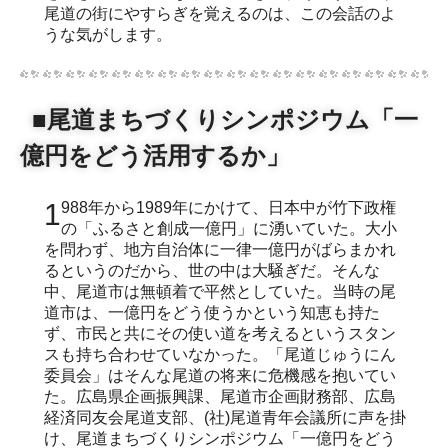
尾道の街にやすらぎを覚えるのは、この会話のよ
うな気がします。
■尾道まちづくりシンポジウム「一
億円をどう活用するか」
1988年から1989年にかけて、日本中が竹下政権
の「ふるさと創成一億円」に湧いていた。大小
を問わず、地方自治体に一律一億円がばらまかれ
るというのだから、世の中は大騒ぎだ。そんな
中、尾道市は無頓着で平然としていた。当時の尾
道市は、一億円をどう使うかという知恵も持た
ず、市民と共にその使い道を考えるというスタン
スも持ち合わせていなかった。「尾道じゅうにん
委員会」はそんな尾道の将来に危機感を抱いてい
た。広島県企画振興課、尾道市企画財務部、広島
経済同友会尾道支部、(社)尾道青年会議所に声を掛
け、尾道まちづくりシンポジウム「一億円をどう