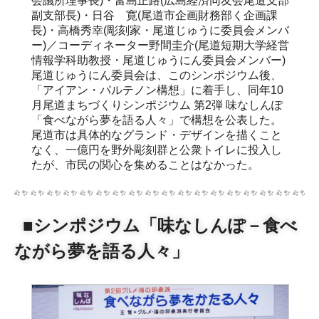
会議所理事長)・富島正路(広島経済同友会尾道支部
副支部長)・日谷 寛(尾道市企画財務部く企画課
長)・高橋秀幸(彫刻家・尾道じゅうに委員会メンバ
ー)／コーディネーター野間圭介(尾道短期大学経営
情報学科助教授・尾道じゅうにん委員会メンバー)
尾道じゅうにん委員会は、このシンポジウム後、
「アイアン・パルテノン構想」に着手し、同年10
月尾道まちづくりシンポジウム 第2弾 味なしんぽ
「食べながら夢を語る人々」で構想を公表した。
尾道市は具体的なグランド・デザインを描くこと
なく、一億円を野外彫刻群と公衆トイレに投入し
たが、市民の関心を集めることはなかった。
■シンポジウム「味なしんぽ－食べ
ながら夢を語る人々」