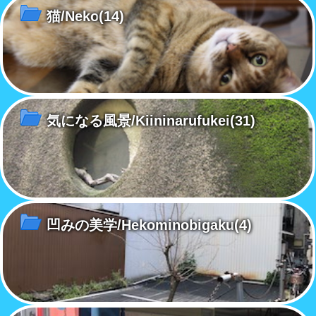
猫/Neko
(14)
気になる風景/Kiininarufukei
(31)
凹みの美学/Hekominobigaku
(4)