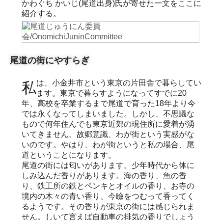
かわぐち かいじ(尾道出身)氏が寄せた一文をここに
紹介する。
尾道の街にやすらぎ
私は、小金井市という東京の片田舎で暮らしてい
ます。東京で暮らすようになってすでに20
年、高校を卒業するまで尾道で育った18年より今
では永くなってしまいました。しかし、不思議な
もので何年住んでも東京近郊の現住所に愛着が湧
いてきません。故郷意識、わが街という実感がな
いのです。やはり、わが街というと私の場合、尾
道ということになります。
尾道の街には匂いがあります。少年時代から体に
しみ込んだ香りがあります。海の香り、魚の香
り、鉄工所の鉄とペンキとオイルの香り、お寺の
境内の木々の青い香り、今瞼をつむって香ってく
るようです。その香りが東京の街には感じられま
せん。しいて言えば自動車の排気の香りでしょう