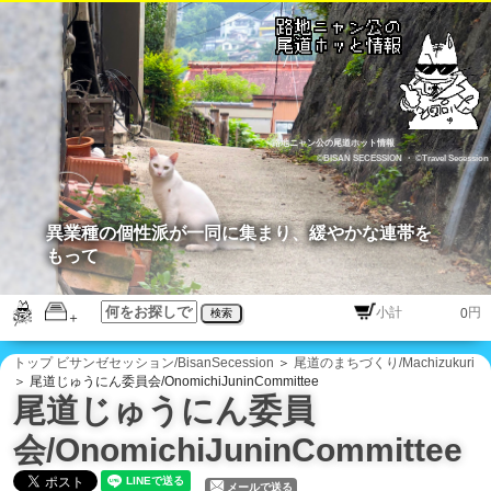
路地ニャン公の尾道ホット情報
©BISAN SECESSION
・
©Travel Secession
異業種の個性派が一同に集まり、緩やかな連帯を
もって
円
検索
トップ
ビサンゼセッション/BisanSecession
＞
尾道のまちづくり/Machizukuri
＞ 尾道じゅうにん委員会/OnomichiJuninCommittee
尾道じゅうにん委員
会/OnomichiJuninCommittee
メールで送る