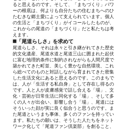
ると思えるのです。そして、「まちづくり」パワ
ーの根底は、何よりも自分たちの住むまちへのひ
たむきな郷土愛によって支えられています。個人
の生活と「まちづくり」がイコールしたものが、
これからの尾道の「まちづくり」だと私たちは考
えます。
◼️「尾道らしさ」を求めて
尾道らしさ、それは永々と引き継がれてきた歴史
的文化遺産、尾道水道と尾道三山に囲まれた起伏
に富む地理的条件に制約されながらも人間尺度で
築かれてきた町並、美しく豊かな自然環境、これ
ら総べてのものと対話しながら育まれてきた密集
した生活文化にあると思えるのです。このまちで
は、人が「生活する私自身」として存在し得るの
です。人と人が皮膚感覚で話し合える「場」、文
化・芸術が日常生活に同化する「場」、そして多
くの人々が出会い、影響し合う「場」、尾道には
そういった顔が実に良く似合うと思うのです。ま
た尾道というまち事体、多くのファンを持ってい
ます。私たちの願いは、そうした人たちをネット
ワーク化して「尾道ファン倶楽部」を創ること、