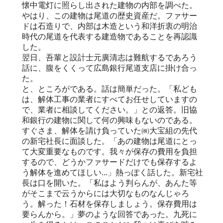
懐中電灯に照らし出された建物の内部を調べた。
やはり、この建物は尾道の歴史資産だ。ファサー
ドは石造りで、内部は木造という和洋折衷の明治
時代の尾道を代表する建造物であることを再認識
した。
翌日、吾輩と設計士元廣清志は難航するであろう
話に、腹をくくって広島銀行尾道支店に掛け合っ
た。
と、ところがである。話は簡単だった。「私ども
は、解体工事の業者にすべてお任せしていますの
で、業者に相談してください。」との返答。旧協
和銀行の建物に関して何の興味もないのである。
すぐさま、解体を請け負っていた㈱大宝組の先代
の新宅社長に面談した。「あの建物は尾道にとっ
て大変重要なものです。我々が保存の費用を負担
するので、どうかファサードだけでも保存するよ
う解体を進めてほしい...」熱っぽく話した。新宅社
長は口を開いた。「私はよう判らんが、あんた等
がそこまで云うからには大切なものなんじゃろ
う。解った！石材を保存しましょう。保存費用は
要らんから。」夢のような回答であった。九死に