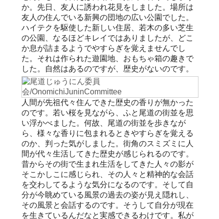
か。先日、友人に誘われ花見をしました。場所は
友人の住んでいる新興の団地の広い公園でした。
ハイテクを駆使した新しい住居、若木の多い芝生
の公園、なるほどキレイではありましたが、どこ
か息が詰まるようでやすらぎを覚えませんでし
た。それは作られた遊園地、おもちゃ箱の趣きで
した。自然はあるのですが、歴史がないのです。
人間が先祖代々住んできた歴史の香りが無かった
のです。若い桜を見ながら、ふと尾道の街並を思
い浮かべました。何故、尾道の街並を歩きなが
ら、様々な香りに包まれるときやすらぎを覚える
のか、判った気がしました。街角のスミズミに人
間が代々生活してきた歴史が感じられるのです。
昔からその街で生まれ生活をしてきた人々の影が
そこかしこに感じられ、その人々と精神的な会話
を交わしてるような気分になるのです。そして自
分が今眺めている風景の過去の姿が見え隠れし、
その風景と会話するのです。そうして自分が現在
を生きているんだなと実感できるわけです。私が