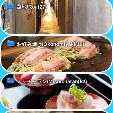
路地/Roji
(27)
お好み焼き/Okonomiyaki
(10)
ミシチャラン/Mishicharan
(52)