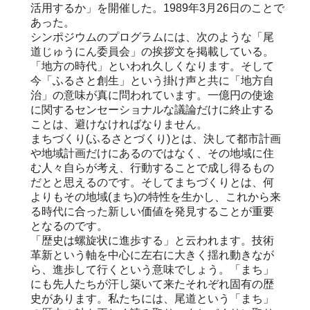
活用するか」を開催した。1989年3月26日のことで
あった。
シンポジウムのプログラムには、次のような「尾
道じゅうにん委員会」の挨拶文を掲載している。
「地方の時代」といわれ久しくなります。そして
今「ふるさと創生」という掛け声と共に「地方自
治」の意味が真に問われています。一億円の使途
に関するセンセーショナルな議論だけに終止する
ことは、避けなければなりません。
まちづくり(ふるさとづくり)とは、決して都市計画
や地域計画だけにあるのではなく、その地域に住
む人々自らが考え、行動することで成し得るもの
だとと思えるのです。そしてまちづくりとは、何
よりもその地域(まち)の特性を生かし、これから来
る時代に合った新しい価値を発見することが重要
となるのです。
「歴史は螺旋状に進歩する」と云われます。技術
革新という軸を中心に左右に大きく揺れ動きなが
ら、進歩して行くという意味でしょう。「まち」
にも先人たちが汗し築いて来たそれぞれ固有の歴
史があります。私たちには、尾道という「まち」