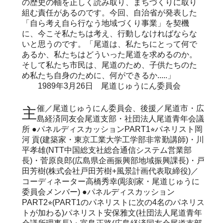
の歴史の軸を正しく読み取り、まちづくりに取り
組む責任があるのです。今回、自治省が発表した
「自ら考え自ら行なう地域づくり事業」を契機
に、今こそ私たちは考え、行動しなければならな
いと思うのです。「尾道は、私たちにとって何で
あるか、私たちはどういった尾道を求めるのか。
そして私たち市民は、尾道のため、子供たちのた
め私たち自身のために、何ができるか.....」
1989年3月26日 尾道じゅうにん委員会
主催／尾道じゅうにん委員会、後援／尾道市・広
島経済同友会尾道支部・社団法人尾道青年会議
所 ●パネルディスカッションPART1⭐︎パネリスト岡
河 貢(建築家・東京工業大学工学部非常勤講師)・川
平孝雄(NTT中国総支社総合通信システム営業部
長)・菅原良郎(広島県企画振興部地域振興課長)・戸
田芳樹(株式会社戸田芳樹+風景計画代表取締役)／
コーディネーター高橋秀幸(彫刻家・尾道じゅうに
委員会メンバー) ●パネルディスカッション
PART2⭐︎(PART1のパネリストに次の4名のパネリス
トが加わる)パネリスト安保雅文(社団法人尾道青年