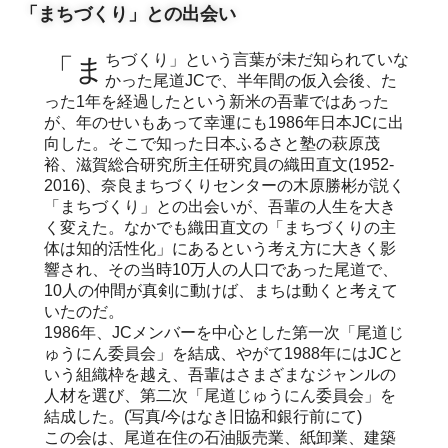
「まちづくり」との出会い
「まちづくり」という言葉が未だ知られていな
かった尾道JCで、半年間の仮入会後、た
った1年を経過したという新米の吾輩ではあった
が、年のせいもあって幸運にも1986年日本JCに出
向した。そこで知った日本ふるさと塾の萩原茂
裕、滋賀総合研究所主任研究員の織田直文(1952-
2016)、奈良まちづくりセンターの木原勝彬が説く
「まちづくり」との出会いが、吾輩の人生を大き
く変えた。なかでも織田直文の「まちづくりの主
体は知的活性化」にあるという考え方に大きく影
響され、その当時10万人の人口であった尾道で、
10人の仲間が真剣に動けば、まちは動くと考えて
いたのだ。
1986年、JCメンバーを中心とした第一次「尾道じ
ゅうにん委員会」を結成、やがて1988年にはJCと
いう組織枠を越え、吾輩はさまざまなジャンルの
人材を選び、第二次「尾道じゅうにん委員会」を
結成した。(写真/今はなき旧協和銀行前にて)
この会は、尾道在住の石油販売業、紙卸業、建築