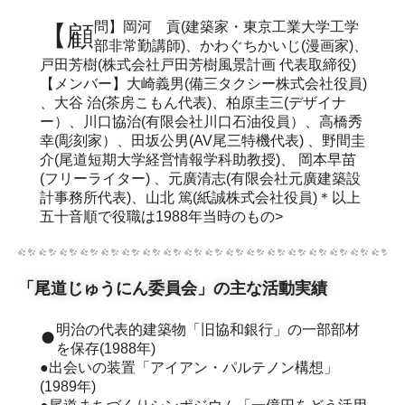
【顧問】岡河 貢(建築家・東京工業大学工学
部非常勤講師)、かわぐちかいじ(漫画家)、
戸田芳樹(株式会社戸田芳樹風景計画 代表取締役)
【メンバー】大崎義男(備三タクシー株式会社役員)
、大谷 治(茶房こもん代表)、柏原圭三(デザイナ
ー）、川口協治(有限会社川口石油役員）、高橋秀
幸(彫刻家）、田坂公男(AV尾三特機代表) 、野間圭
介(尾道短期大学経営情報学科助教授)、 岡本早苗
(フリーライター) 、元廣清志(有限会社元廣建築設
計事務所代表)、山北 篤(紙誠株式会社役員)＊以上
五十音順で役職は1988年当時のもの>
「尾道じゅうにん委員会」の主な活動実績
●明治の代表的建築物「旧協和銀行」の一部部材
を保存(1988年)
●出会いの装置「アイアン・パルテノン構想」
(1989年)