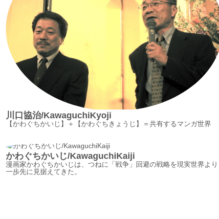
川口協治/KawaguchiKyoji
【かわぐちかいじ】＋【かわぐちきょうじ】＝共有するマンガ世界
かわぐちかいじ/KawaguchiKaiji
漫画家かわぐちかいじは、つねに「戦争」回避の戦略を現実世界より
一歩先に見据えてきた。