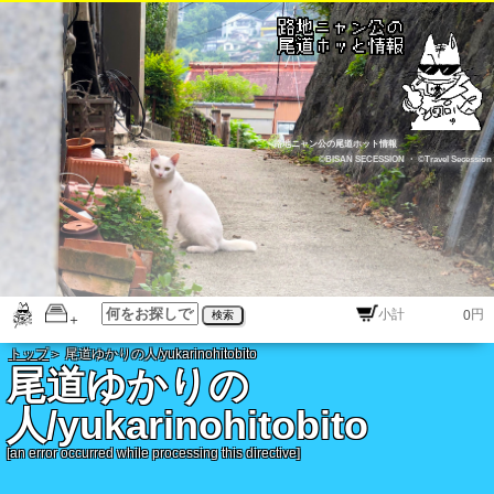
路地ニャン公の尾道ホット情報
©BISAN SECESSION
・
©Travel Secession
円
検索
トップ
＞ 尾道ゆかりの人/yukarinohitobito
尾道ゆかりの
人/yukarinohitobito
[an error occurred while processing this directive]