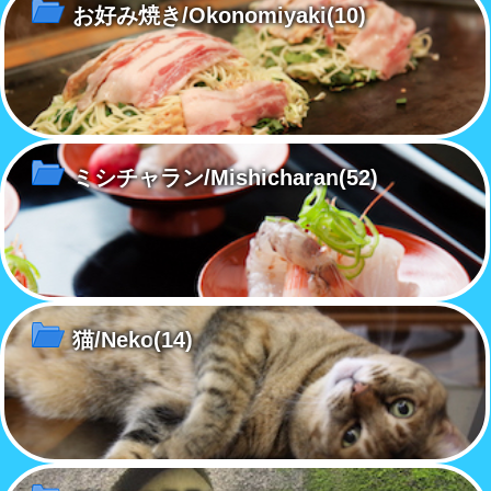
お好み焼き/Okonomiyaki
(10)
ミシチャラン/Mishicharan
(52)
猫/Neko
(14)