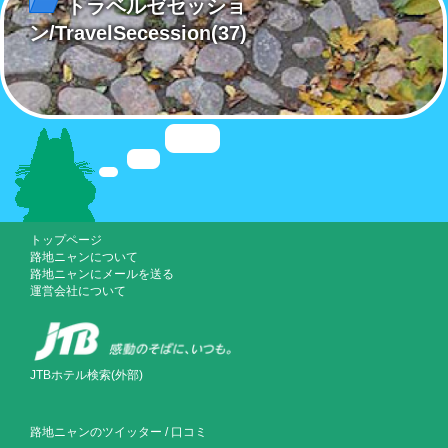
トラベルゼセッショ
ン/TravelSecession
(37)
トップページ
路地ニャンについて
路地ニャンにメールを送る
運営会社について
JTBホテル検索(外部)
路地ニャンのツイッター
/
口コミ