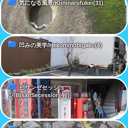
気になる風景/Kiininarufukei
(31)
凹みの美学/Hekominobigaku
(4)
ビサンゼセッショ
ン/BisanSecession
(46)