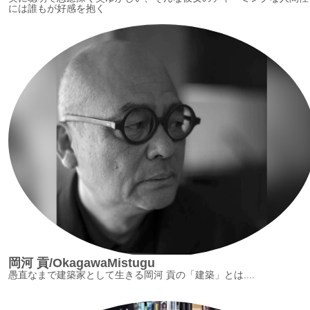
には誰もが好感を抱く
岡河 貢/OkagawaMistugu
愚直なまで建築家として生きる岡河 貢の「建築」とは....