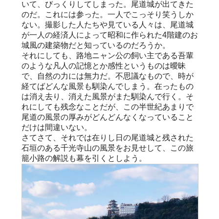
いて、びっくりしてしまった。尾道城が出てきた
のだ。これには参った。一人でこっそり笑うしか
ない。撮影した人たちや見ている人々は、尾道城
が一人の経済人によって昭和に作られた4階建のお
城風の建築物だと知っているのだろうか。
それにしても、路地ニャン公の飼い主である吾輩
のような凡人の記憶とか感性というものは曖昧
で、自然の力には無力だ。不思議なもので、時が
経てばどんな風景も馴染んでしまう。在ったもの
は消え去り、消えた風景がまた馴染んで行く。そ
れにしても残念なことだが、この半世紀あまりで
尾道の風景の厚みがどんどんなくなっていること
だけは間違いない。
さてさて、それでは在りし日の尾道城と残された
石垣のある千光寺山の風景をお見せして、この旅
籠小路の解説も幕を引くとしよう。