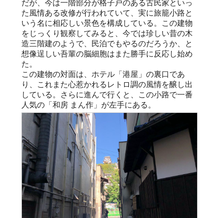
だが、今は一階部分が格子戸のある古民家といっ
た風情ある改修が行われていて、実に旅籠小路と
いう名に相応しい景色を構成している。この建物
をじっくり観察してみると、今では珍しい昔の木
造三階建のようで、民泊でもやるのだろうか、と
想像逞しい吾輩の脳細胞はまた勝手に反応し始め
た。
この建物の対面は、ホテル「港屋」の裏口であ
り、これまた心惹かれるレトロ調の風情を醸し出
している。さらに進んで行くと、この小路で一番
人気の「和房 まん作」が左手にある。