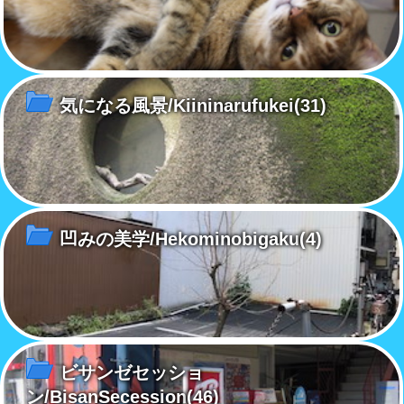
気になる風景/Kiininarufukei
(31)
凹みの美学/Hekominobigaku
(4)
ビサンゼセッショ
ン/BisanSecession
(46)