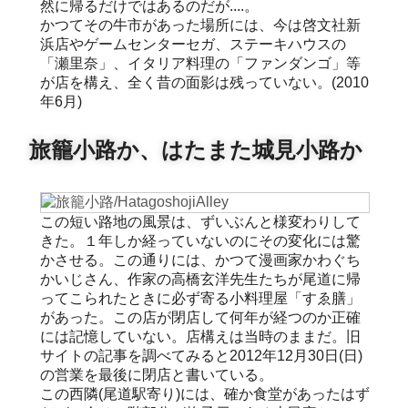
然に帰るだけではあるのだが....。
かつてその牛市があった場所には、今は啓文社新
浜店やゲームセンターセガ、ステーキハウスの
「瀬里奈」、イタリア料理の「ファンダンゴ」等
が店を構え、全く昔の面影は残っていない。(2010
年6月)
旅籠小路か、はたまた城見小路か
この短い路地の風景は、ずいぶんと様変わりして
きた。１年しか経っていないのにその変化には驚
かさせる。この通りには、かつて漫画家かわぐち
かいじさん、作家の高橋玄洋先生たちが尾道に帰
ってこられたときに必ず寄る小料理屋「すゑ膳」
があった。この店が閉店して何年が経つのか正確
には記憶していない。店構えは当時のままだ。旧
サイトの記事を調べてみると2012年12月30日(日)
の営業を最後に閉店と書いている。
この西隣(尾道駅寄り)には、確か食堂があったはず