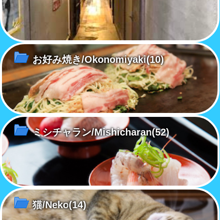
お好み焼き/Okonomiyaki
(10)
ミシチャラン/Mishicharan
(52)
猫/Neko
(14)