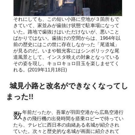
それにしても、この短い小路に空地が３箇所もで
きていて、家並みが歯抜け状態で駐車場になって
いた。路地で歯抜けはいただけないが、悪いこと
ばかりではない。歯抜けの空間からは、1964年以
前の歴史にはこの世に存在しなかった「尾道城」
が見るのだ。いまや観光客にはシンボリックな尾
道風景として、インスタ映えの対象となっている
その姿を現し、キョロキョロ目玉を楽しませてく
れる。(2019年11月18日)
城見小路と改名ができなくなってし
まった!!
数年前だったか、吾輩が羽田空港から広島空港行
きの飛行機の出発時間を搭乗ロビーで待ってい
たら、テレビに西日本の由緒ある名城が紹介され
ていた。次々と歴史的な名城が画面に紹介されて