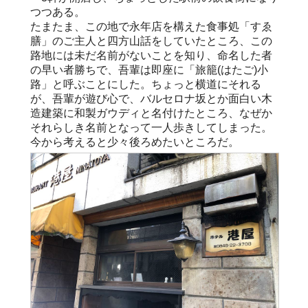
つつある。
たまたま、この地で永年店を構えた食事処「すゑ
膳」のご主人と四方山話をしていたところ、この
路地には未だ名前がないことを知り、命名した者
の早い者勝ちで、吾輩は即座に「旅籠(はたご)小
路」と呼ぶことにした。ちょっと横道にそれる
が、吾輩が遊び心で、バルセロナ坂とか面白い木
造建築に和製ガウディと名付けたところ、なぜか
それらしき名前となって一人歩きしてしまった。
今から考えると少々後ろめたいところだ。