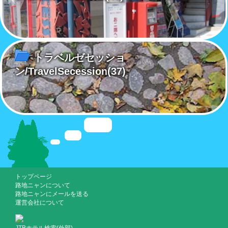
トラベルゼセッショ
ン/TravelSecession
(37)
トップページ
路地ニャンについて
路地ニャンにメールを送る
運営会社について
JTBホテル検索(外部)