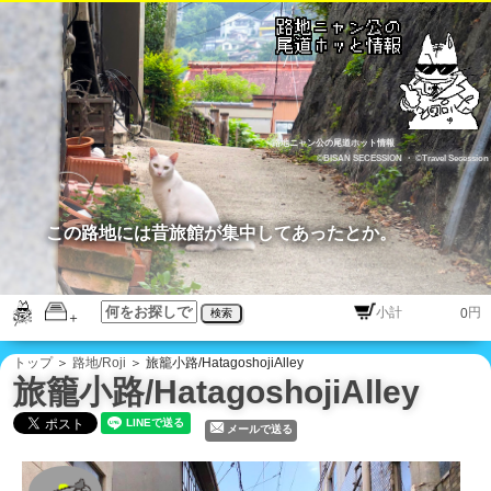
路地ニャン公の尾道ホット情報
©BISAN SECESSION
・
©Travel Secession
この路地には昔旅館が集中してあったとか。
円
検索
トップ
＞
路地/Roji
＞ 旅籠小路/HatagoshojiAlley
旅籠小路/HatagoshojiAlley
メールで送る