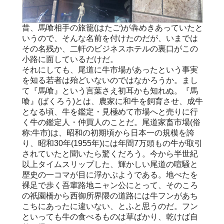
昔、馬喰相手の旅籠(はたご)が犇めきあっていたと
いうので、そんな名前を付けたのだが、いまでは
その名残か、二軒のビジネスホテルの裏口がこの
小路に面しているだけだ。
それにしても、尾道に牛市場があったという事実
を知る若者は殆どいないのではなかろうか。まし
て『馬喰』という言葉さえ初耳かも知れぬ。『馬
喰』(ばくろう)とは、農家に和牛を飼育させ、成牛
となる頃、牛を鑑定・見極めて市場へと売りに行
く牛の鑑定人・仲買人のことだ。尾道家畜市場(俗
称:牛市)は、昭和の初期頃から日本一の規模を誇
り、昭和30年(1955年)には年間7万頭もの牛が取引
されていたと聞いたら驚くだろう。今から半世紀
以上タイムスリップした、輝かしい尾道の喧騒と
歴史の一コマが目に浮かぶようである。地べたを
裸足で歩く吾輩路地ニャン公にとって、そのころ
の祇園橋から西御所界隈の道路には牛フンがあち
こちにあったに違いない、とふと思うのだ。フン
といっても牛の食べるものは草ばかり、乾けば自