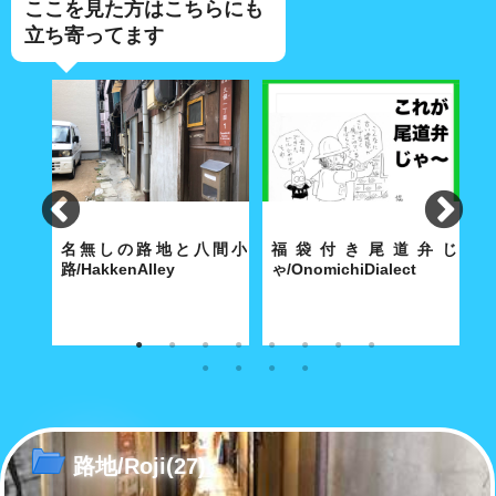
ここを見た方はこちらにも
立ち寄ってます
lley
名無しの路地と八間小
福袋付き尾道弁じ
路/HakkenAlley
ゃ/OnomichiDialect
路
な商店
奥深い路地の真ん中に大きな空
経済合理性が優先する現代社会
こ
間がポッカリと。
で「方言」も「路地」と同じ運
あ
命をたどるのか……
路地/Roji
(27)