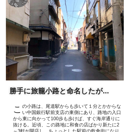
勝手に旅籠小路と命名したが...
この小路は、尾道駅からも歩いて１分とかからな
い中国銀行駅前支店の東側にあり、路地の入口
から東に向かって100歩も歩けば、すぐ海岸通りに
抜ける。近頃、この路地に和食の店ばかり新たに2
～3軒が開店し、ちょっとした駅前の飲食街になり