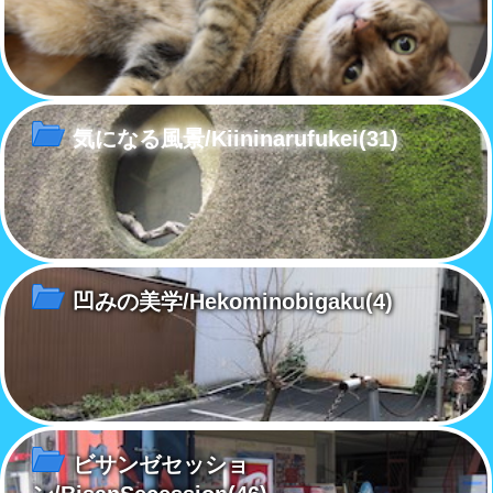
気になる風景/Kiininarufukei
(31)
凹みの美学/Hekominobigaku
(4)
ビサンゼセッショ