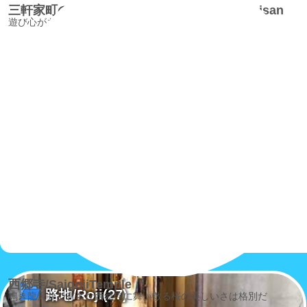
三軒家町の日常遺産/SangenyachonoNichijoisan
遊び心があってこそ、深みのある日常が創られていく
西郷寺/SaigojiTemple
路地/Roji
(27)
鳴き龍天井で有名な西郷寺に舞い散る桜の美しいさは格別だ