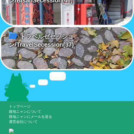
ン/BisanSecession
(46)
トラベルゼセッショ
ン/TravelSecession
(37)
トップページ
路地ニャンについて
路地ニャンにメールを送る
運営会社について