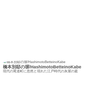
橋本別邸の塀/HashimotoBetteinoKabe
現代の尾道町に忽然と現れた江戸時代の灰屋の庭