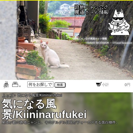
路地ニャン公の尾道ホット情報
©BISAN SECESSION
・
©Travel Secession
円
検索
トップ
＞ 気になる風景/Kiininarufukei
気になる風
景/Kiininarufukei
尾道が庭の路地ニャン公。そのグルグル目玉がフォーカスする面白物件。