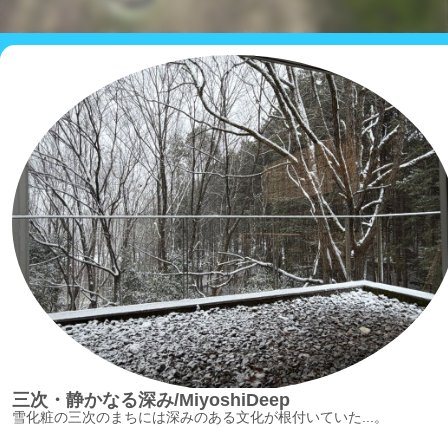
三次・静かなる深み/MiyoshiDeep
雪化粧の三次のまちには深みのある文化が根付いていた...。