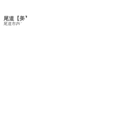
尾道【美】の基準/OnomichiBinoKijun
尾道市内を画一的な基準で決めてしまうのは致命的だ