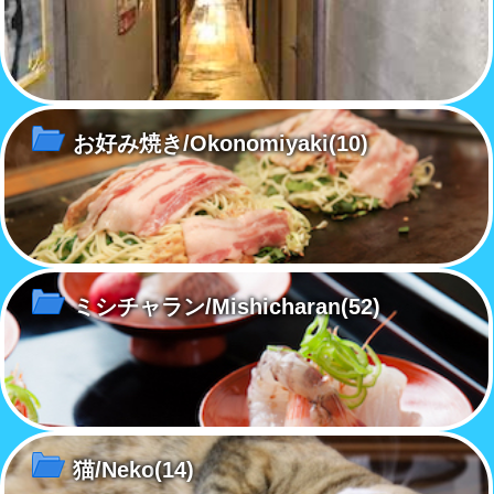
お好み焼き/Okonomiyaki
(10)
ミシチャラン/Mishicharan
(52)
猫/Neko
(14)