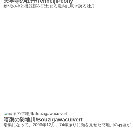
天寧寺の牡丹/TenneijiPeony
瞑想の禅と桃源郷を思わせる境内に咲き誇る牡丹
暗渠の防地川/Bouzigawaculvert
暗渠になって、2006年12月、74年振りに顔を見せた防地川の石垣が