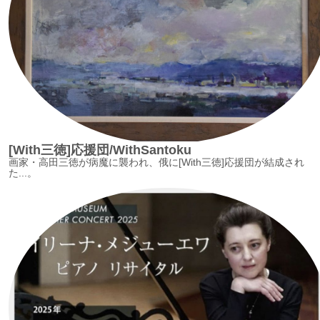
[With三徳]応援団/WithSantoku
画家・高田三徳が病魔に襲われ、俄に[With三徳]応援団が結成され
た...。