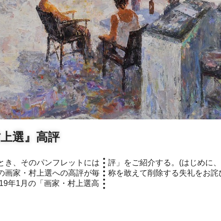
村上選』高評
の画家・村上選への高評が毎
称を敢えて削除する失礼をお詫
19年1月の「画家・村上選高