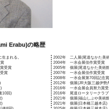
mi Erabu)の略歴
町に生まれる。
2002年 二人展(尾道なかた美術
受賞
2004年 一水会展佳作賞受賞
励賞受賞
2005年 個展(尾道なかた美術館
賞受賞
2007年 一水会展佳作賞受賞
2008年 一水会展第70回記念
)
2012年 個展(JR大阪三越伊勢
)
2016年 一水会展会員努力賞
10回)
2016年 尾道ロータリークラブ・
)
2021年 個展(福山しぶや美術館
)
2021年 個展(日本橋三越本店)
以後8回)
2025年 個展(日本橋三越本店)