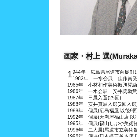
画家・村上 選(Muraka
1944年 広島県尾道市向島
1982年 一水会展 佳作賞
1985年 小林和作美術振興奨
1986年 一水会展 安井奨励
1987年 日展入選(25回)
1988年 安井賞展入選(2回入選
1988年 個展(広島福屋 以後9回
1992年 個展(天満屋福山店 以後
1995年 個展(福山しぶや美術館
1996年 二人展(尾道市立美術館
1996年 個展(日本橋三越本店 