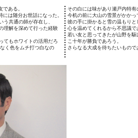
友である。
その白には味があり瀬戸内特有
時には随分お世話になった。
今机の前に大山の雪景がかかっ
いう共通の師が存在し、
彼の手に掛かると雪の温もりと
の理解を深めて行った経験
心を温めてくれるから不思議で
若い友と思ってきたが山野を駆
ってもホワイトの活用だろ
こ十年が勝負であろう。
はなく色をムチ打つ白なの
さらなる大成を待ちたいもので