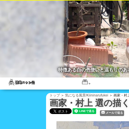
特徴ある白の色使いと温もりのあ
トップ
＞
気になる風景/Kiininarufukei
＞ 画家・村上 
画家・村上 選の描く風景
メールで送る