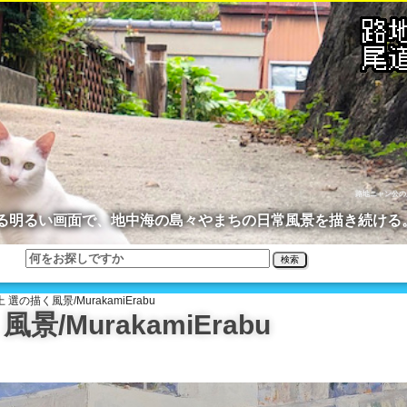
路地ニャン公の
る明るい画面で、地中海の島々やまちの日常風景を描き続ける
検索
選の描く風景/MurakamiErabu
/MurakamiErabu