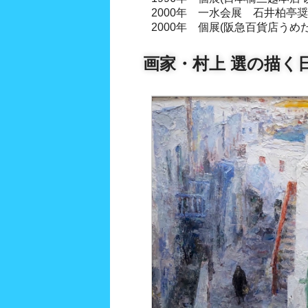
2000年 一水会展 石井柏亭
2000年 個展(阪急百貨店うめだ
画家・村上 選の描く