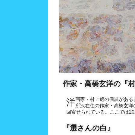
作家・高橋玄洋の『
洋画家・村上選の個展があるとき、そのパンフレットには
評」をご紹介する。(はじめに、登場する方々のお名前の敬
所沢在住の作家・高橋玄洋
回寄せられている。ここでは20
『選さんの白』