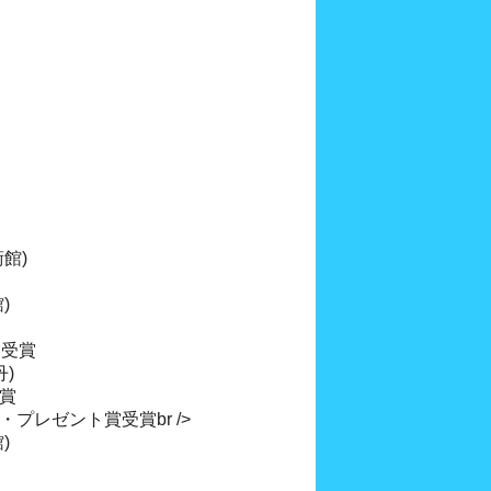
館)
)
賞受賞
丹)
受賞
プレゼント賞受賞br />
)