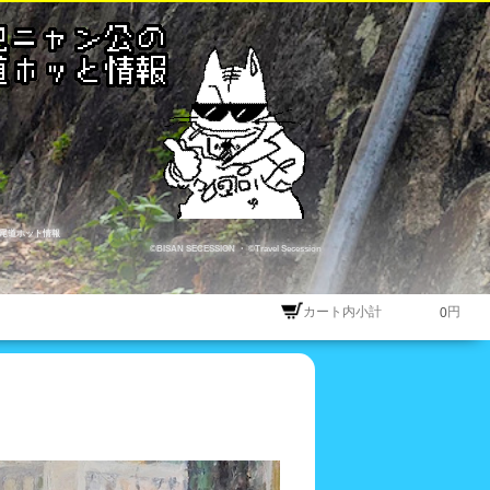
尾道ホット情報
©BISAN SECESSION
・
©Travel Secession
。
カート内小計
円