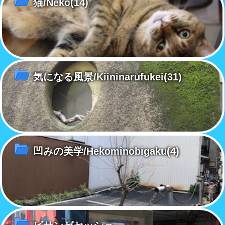
猫/Neko
(14)
気になる風景/Kiininarufukei
(31)
凹みの美学/Hekominobigaku
(4)