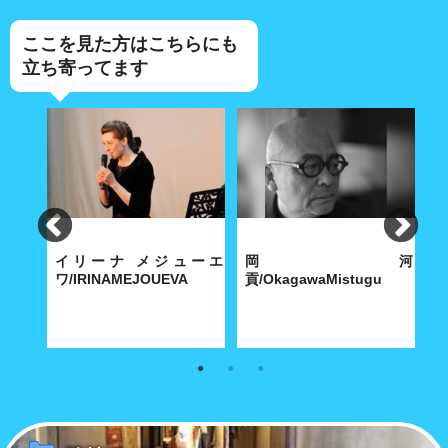
ここを見た方はこちらにも
立ち寄ってます
かい
イリーナ メジューエ
岡河
戸
ワ/IRINAMEJOUEVA
貢/OkagawaMistugu
、つね
実に聡明で思慮深く奥ゆかし
愚直なまで建築家として生きる
ラ
現実世
い、そんな彼女のチャーミング
岡河 貢の「建築」とは....
田
きた。
な人間性には誰もが好感を抱く