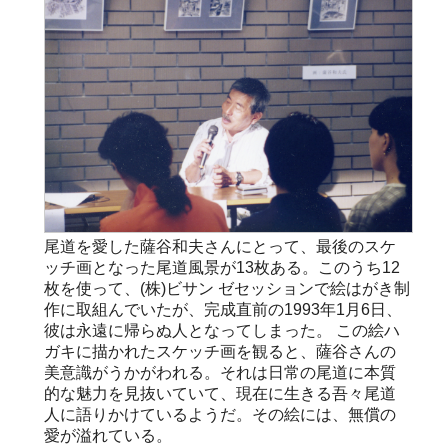
尾道を愛した薩谷和夫さんにとって、最後のスケ
ッチ画となった尾道風景が13枚ある。このうち12
枚を使って、(株)ビサン ゼセッションで絵はがき制
作に取組んでいたが、完成直前の1993年1月6日、
彼は永遠に帰らぬ人となってしまった。 この絵ハ
ガキに描かれたスケッチ画を観ると、薩谷さんの
美意識がうかがわれる。それは日常の尾道に本質
的な魅力を見抜いていて、現在に生きる吾々尾道
人に語りかけているようだ。その絵には、無償の
愛が溢れている。