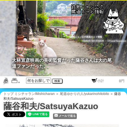
路地ニャン公の尾道ホット情報
©BISAN SECESSION
・
©Travel Secession
大林宣彦映画の美術監督だった薩谷さんは大の尾
道ファンだった。
円
検索
トップ
ミシチャラン/Mishicharan
＞
尾道ゆかりの人/yukarinohitobito
＞ 薩谷
和夫/SatsuyaKazuo
薩谷和夫/SatsuyaKazuo
メールで送る