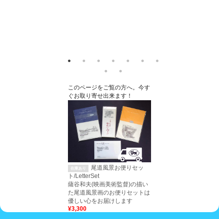
尾道風景お便りセッ
在庫あり
ト/LetterSet
薩谷和夫(映画美術監督)の描い
た尾道風景画のお便りセットは
優しい心をお届けします
¥3,300