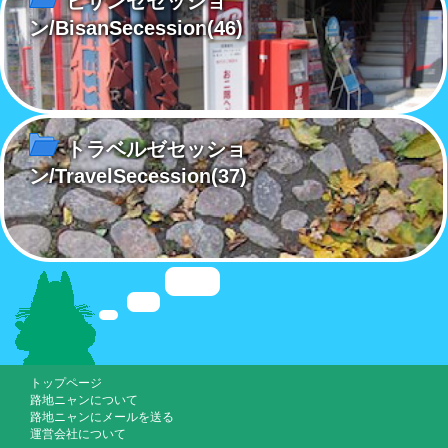
ビサンゼセッショ
ン/BisanSecession
(46)
トラベルゼセッショ
ン/TravelSecession
(37)
トップページ
路地ニャンについて
路地ニャンにメールを送る
運営会社について