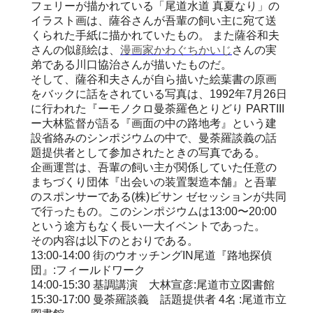
フェリーが描かれている「尾道水道 真夏なり」の
イラスト画は、薩谷さんが吾輩の飼い主に宛て送
くられた手紙に描かれていたもの。 また薩谷和夫
さんの似顔絵は、
漫画家かわぐちかいじ
さんの実
弟である川口協治さんが描いたものだ。
そして、薩谷和夫さんが自ら描いた絵葉書の原画
をバックに話をされている写真は、1992年7月26日
に行われた『ーモノクロ曼荼羅色とりどり PARTIII
ー大林監督が語る『画面の中の路地考』という建
設省絡みのシンポジウムの中で、曼荼羅談義の話
題提供者として参加されたときの写真である。
企画運営は、吾輩の飼い主が関係していた任意の
まちづくり団体『出会いの装置製造本舗』と吾輩
のスポンサーである(株)ビサン ゼセッションが共同
で行ったもの。このシンポジウムは13:00〜20:00
という途方もなく長い一大イベントであった。
その内容は以下のとおりである。
13:00-14:00 街のウオッチングIN尾道『路地探偵
団』:フィールドワーク
14:00-15:30 基調講演 大林宣彦:尾道市立図書館
15:30-17:00 曼荼羅談義 話題提供者 4名 :尾道市立