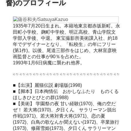
督)のプロフィール
1935年7月20日生まれ。本籍地東京都赤坂新町。永
田町小学校、麹町中学校、明正高校、青山学院文
学部入学後、中退。 東宝撮影所美術課入社、約18
年でデザイナーとなり、「転校生」の年にフリー
(第1作)。以後、尾道三部作をはじめ、大林宣彦映
画監督との仕事が90％を占めた。
1993年1月6日病魔に襲われ他界。
■【出演】麗猫伝説 劇場版(1998)
■【脚本】日本殉情伝 おかしなふたり ものくる
ほしきひとびとの群(1988)
■【美術】 学園祭の夜 甘い経験(1970)、俺の空だ
ぜ！ 若大将(1970)、夕日くん サラリーマン脱出
作戦(1971)、若大将対青大将(1971)、恋の夏
(1972)、白鳥の歌なんか聞えない(1972)、卒業旅行
(1973)、修羅雪姫(1973)、夕日くん サラリーマン