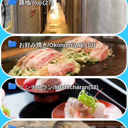
路地/Roji
(27)
お好み焼き/Okonomiyaki
(10)
ミシチャラン/Mishicharan
(52)