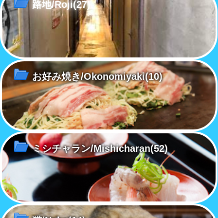
路地/Roji
(27)
お好み焼き/Okonomiyaki
(10)
ミシチャラン/Mishicharan
(52)