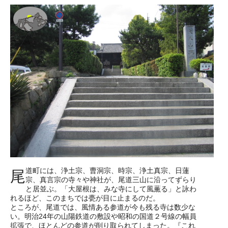
道町には、浄土宗、曹洞宗、時宗、浄土真宗、日蓮
尾
宗、真言宗の寺々や神社が、尾道三山に沿ってずらり
と居並ぶ。「大屋根は、みな寺にして風薫る」と詠わ
れるほど、このまちでは甍が目に止まるのだ。
ところが、尾道では、風情ある参道が今も残る寺は数少な
い。明治24年の山陽鉄道の敷設や昭和の国道２号線の幅員
拡張で、ほとんどの参道が削り取られてしまった。『これ