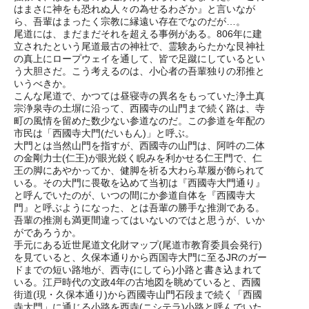
はまさに神をも恐れぬ人々の為せるわざか』と言いなが
ら、吾輩はまったく宗教に縁遠い存在でなのだが…。
尾道には、まだまだそれを超える事例がある。806年に建
立されたという尾道最古の神社で、霊験あらたかな艮神社
の真上にロープウェイを通して、皆で足蹴にしているとい
う大胆さだ。こう考えるのは、小心者の吾輩独りの邪推と
いうべきか。
こんな尾道で、かつては昼寝寺の異名をもっていた浄土真
宗浄泉寺の土塀に沿って、西國寺の山門まで続く路は、寺
町の風情を留めた数少ない参道なのだ。この参道を年配の
市民は「西國寺大門(だいもん)」と呼ぶ。
大門とは当然山門を指すが、西國寺の山門は、阿吽の二体
の金剛力士(仁王)が眼光鋭く睨みを利かせる仁王門で、仁
王の脚にあやかってか、健脚を祈る大わら草履が飾られて
いる。その大門に畏敬を込めて当初は『西國寺大門通り』
と呼んでいたのが、いつの間にか参道自体を『西國寺大
門』と呼ぶようになった、とは吾輩の勝手な推測である。
吾輩の推測も満更間違ってはいないのではと思うが、いか
がであろうか。
手元にある近世尾道文化財マップ(尾道市教育委員会発行)
を見ていると、久保本通りから西国寺大門に至るJRのガー
ドまでの短い路地が、西寺(にしてら)小路と書き込まれて
いる。江戸時代の文政4年の古地図を眺めていると、西國
街道(現・久保本通り)から西國寺山門石段まで続く「西國
寺大門」に通じる小路を西寺(ニシテラ)小路と呼んでいた