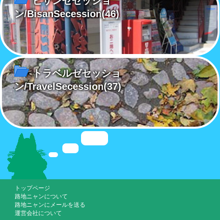
ビサンゼセッショ
ン/BisanSecession
(46)
トラベルゼセッショ
ン/TravelSecession
(37)
トップページ
路地ニャンについて
路地ニャンにメールを送る
運営会社について