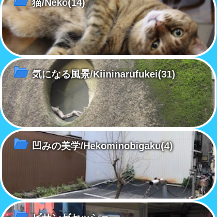
猫/Neko
(14)
気になる風景/Kiininarufukei
(31)
凹みの美学/Hekominobigaku
(4)