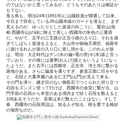
のではないかと思ってみるが、どうもそのあたりは確証が
もてない。
兎も角も、明治24年(1891年)に山陽鉄道が開通して以来、
今日まで存在しているJR山陽本線のガードを潜ると、まず
見えるのが、ゆったりとした坂道の向こうに、愛宕山(俗
称:西國寺山)の緑に映えて美しい西國寺の朱色の三重塔
だ。やがて、左手の三叉路が正言小路の入り口、それを過
ぎてしばらく坂道を上ると、大山寺や御袖天満宮、福善寺
に抜けるれんが坂の入り口に差し掛かる。このれんが坂
は、明治・大正時代はデン(木の偏+電の旁)ギ(木)坂と言っ
ていおり、その後には蓮華(れんげ)坂ともいうようになっ
たようだ。また右手には西郷寺、正念寺、浄土寺に繋がる
路地がある。さらに脇道を通りすぎ、参道正面に目をやる
と、石段と大藁草履のある仁王門(山門)が見えて来る。
その門を潜り、継ぎ目のない御影石でつくられた切り立つ
石段をズンズン登って行けば、西國寺の金堂に繋がる。山
門手前の石段から本堂のある境内まで続く石段を数えると
108あるそうだが、吾輩は未だ数えたことはない。そして
春、西國寺の石段周辺は、知る人ぞ知る、桜を愛でる格好
の場所なのだ。