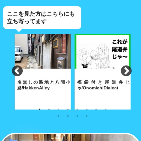
ここを見た方はこちらにも
立ち寄ってます
lley
名無しの路地と八間小
福袋付き尾道弁じ
路/HakkenAlley
ゃ/OnomichiDialect
路
な商店
奥深い路地の真ん中に大きな空
経済合理性が優先する現代社会
こ
間がポッカリと。
で「方言」も「路地」と同じ運
あ
命をたどるのか……