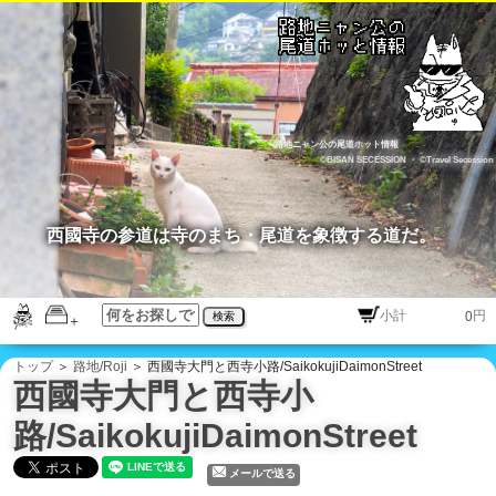
路地ニャン公の尾道ホット情報
©BISAN SECESSION
・
©Travel Secession
西國寺の参道は寺のまち・尾道を象徴する道だ。
円
検索
トップ
＞
路地/Roji
＞ 西國寺大門と西寺小路/SaikokujiDaimonStreet
西國寺大門と西寺小
路/SaikokujiDaimonStreet
メールで送る