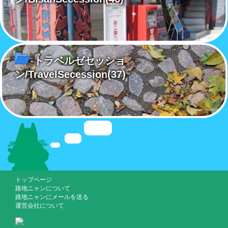
トラベルゼセッショ
ン/TravelSecession
(37)
トップページ
路地ニャンについて
路地ニャンにメールを送る
運営会社について