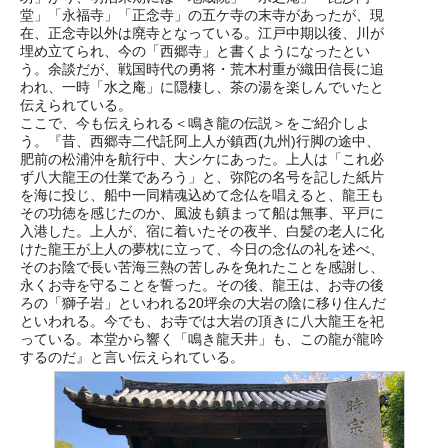
堂」「永福寺」「正念寺」の五ケ寺の末寺があったが、現
在、正念寺以外は廃寺となっている。江戸中期以後、川が
埋め立てられ、今の「西郷寺」と書くようになったとい
う。余談だが、戦国時代の勇将・荒木村重が織田信長に追
われ、一時「水之庵」に隠棲し、茶の湯を楽しんでいたと
伝えられている。
ここで、今も伝えられる＜鳴き龍の伝説＞をご紹介しよ
う。『昔、西郷寺二代託阿上人が鎮西(九州)行脚の途中、
肥前の松浦沖を航行中、大シケにあった。上人は「これ必
ず八大龍王の仕業であろう」と、弥陀の名号を記した紙片
を海に投じ、船中一同精魂込めて念仏を唱えると、龍王も
その功徳を感じたのか、風波も鎮まって船は無事、平戸に
入港した。上人が、宿に着いたその夜半、白髪の老人に化
けた龍王が上人の夢枕に立って、今日の念仏の礼を述べ、
そのお陰で長い苦海三熱の苦しみを免れたことを感謝し、
永くお寺を守ることを誓った。その後、龍王は、お寺の後
ろの「獅子岩」といわれる20坪余の大岩の陰に移り住んだ
といわれる。今でも、お寺では大岩の頂きに八大龍王を祀
っている。本堂から響く「鳴き龍天井」も、この龍が龍吟
するのだ』と言い伝えられている。