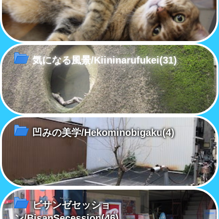
気になる風景/Kiininarufukei
(31)
凹みの美学/Hekominobigaku
(4)
ビサンゼセッショ
ン/BisanSecession
(46)