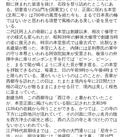
館に挟まれた坂道を抜け、石段を登り詰めたところにあ
る。切妻造りの山門を(国重文)くぐり、正面に現れる本堂
(文和二年）は700年の風雪を経た今も、まるで日本美の極
ではないかと思われる清楚で風格のある美しい姿を見せて
いる。
二代託阿上人の発願による本堂は創建以来、相次ぐ修理で
その様式も変られたが、昭和39年の解体大修理で創建当時
の姿に復元され、時宗の本堂形式では最古式で、比類なき
名建築が甦った。本堂に入ると、内陣には足利尊氏の軍中
の守り本尊といわれる阿弥陀如来が安置され、板張りの外
陣中央に座りポンポンと手を打てば「ビーン、ビーン」
と、まるで龍が鳴くように冴えた音が響き渡る。この本堂
を拝観できるのは、毎週土、日の午前9時から午後4時まで
と限られている。運がいいというのはこのことか。吾輩が
西郷寺を訪れたこの日は、たまたま境内を年に2日間だけ
桜の花びらが散るままにまかせる日で、境内は美しく桜色
に染まっていた。
創建当時、この西郷寺は「西江寺」と書かれていたこと
が、本堂正面に掲げられている額に記された文和3年
(1354)の在銘から伺うことができる。かつては、この寺の
下方には防地川が流れていて、その川面に浮かぶ名月の陰
を西方浄土の寂光と感じ、西の入江の寺と名づけたのでは
ないかといわれている。
江戸時代前期頃までは、この寺の大門通りには「尼寺十二
坊」がり、明治末期には「地蔵院」「水之庵」「毘沙門