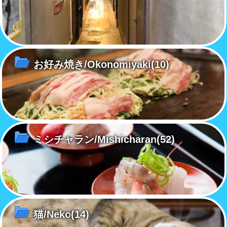
お好み焼き/Okonomiyaki
(10)
ミシチャラン/Mishicharan
(52)
猫/Neko
(14)