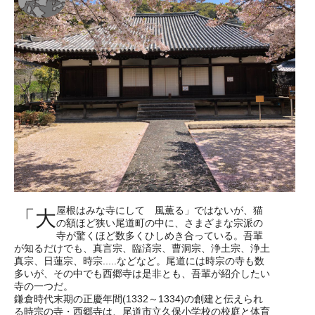
屋根はみな寺にして 風薫る」ではないが、猫
「大
の額ほど狭い尾道町の中に、さまざまな宗派の
寺が驚くほど数多くひしめき合っている。吾輩
が知るだけでも、真言宗、臨済宗、曹洞宗、浄土宗、浄土
真宗、日蓮宗、時宗.....などなど。尾道には時宗の寺も数
多いが、その中でも西郷寺は是非とも、吾輩が紹介したい
寺の一つだ。
鎌倉時代末期の正慶年間(1332～1334)の創建と伝えられ
る時宗の寺・西郷寺は、尾道市立久保小学校の校庭と体育