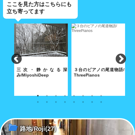
ここを見た方はこちらにも
立ち寄ってます
e
三次・静かなる深
３台のピアノの尾道物語/
み/MiyoshiDeep
ThreePianos
景
寺に舞
雪化粧の三次のまちには深みの
歴史都市・尾道にふさわしい3
特
別だ
ある文化が根付いていた...。
台のピアノは、2020 年の今年
あ
で平均101歳を超えた！
島
け
路地/Roji
(27)