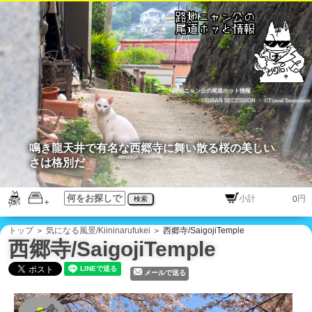
路地ニャン公の尾道ホット情報
©BISAN SECESSION
・
©Travel Secession
鳴き龍天井で有名な西郷寺に舞い散る桜の美しい
さは格別だ
円
検索
トップ
＞
気になる風景/Kiininarufukei
＞ 西郷寺/SaigojiTemple
西郷寺/SaigojiTemple
メールで送る